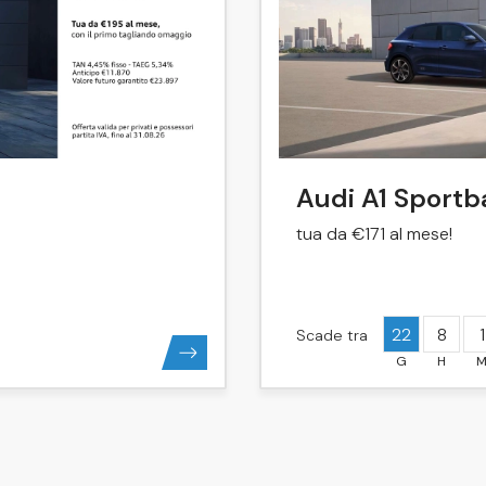
Audi A1 Sportb
tua da €171 al mese!
22
8
1
Scade tra