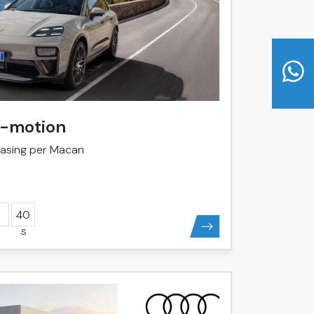
-motion
easing per Macan
40