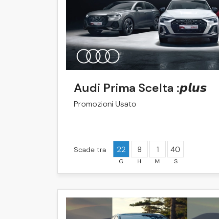
Audi Prima Scelta :𝙥𝙡𝙪𝙨
Promozioni Usato
22
8
1
40
Scade tra