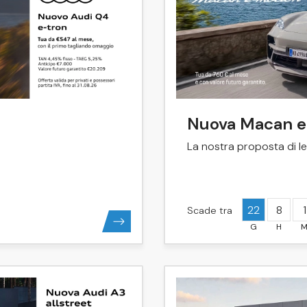
Nuova Macan e
La nostra proposta di l
22
8
1
Scade tra