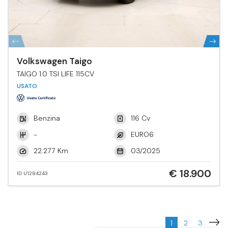
Volkswagen Taigo
TAIGO 1.0 TSI LIFE 115CV
USATO
Benzina
116 Cv
-
EURO6
22.277 Km
03/2025
€ 18.900
ID U1284243
1
2
3