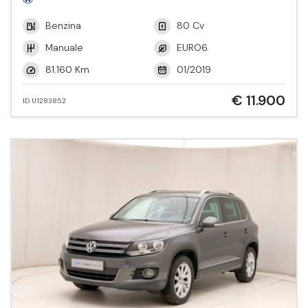
Benzina
80 Cv
Manuale
EURO6.
81.160 Km
01/2019
€ 11.900
ID U1283852