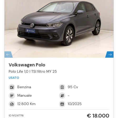
Volkswagen Polo
Polo Life 1,0 l TSI filtro MY 25
USATO
Benzina
95 Cv
Manuale
-
12.800 Km
10/2025
€ 18.000
ID N1247716