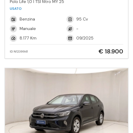
Polo Life 1,0 l TSI filtro MY 25
USATO
Benzina
95 Cv
Manuale
-
8.177 Km
09/2025
€ 18.900
ID N1239941