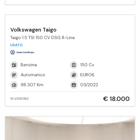
Volkswagen Taigo
Taigo 1.5 TSI 150 CV DSG R-Line
USATO
Benzina
150 Cv
Automatico
EURO6.
98.307 Km
03/2022
€ 18.000
ID U1283162