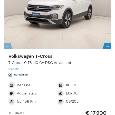
Volkswagen T-Cross
T-Cross 1.0 TSI 110 CV DSG Advanced
USATO
Benzina
110 Cv
Automatico
EURO6.
55.486 Km
06/2021
€ 17.900
ID U1284327