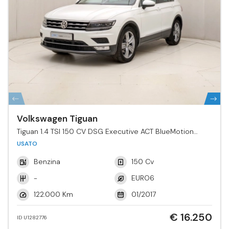
Volkswagen Tiguan
Tiguan 1.4 TSI 150 CV DSG Executive ACT BlueMotion
Tech.
USATO
Benzina
150 Cv
-
EURO6
122.000 Km
01/2017
€ 16.250
ID U1282776