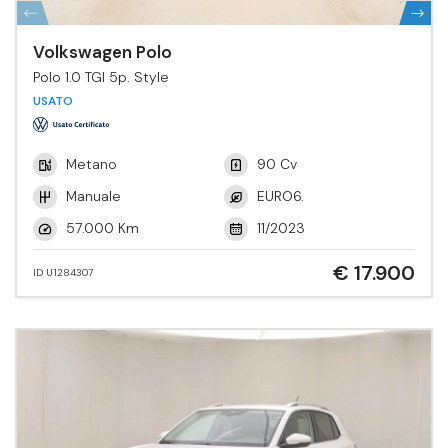
Volkswagen Polo
Polo 1.0 TGI 5p. Style
USATO
Metano
90 Cv
Manuale
EURO6.
57.000 Km
11/2023
€ 17.900
ID U1284307