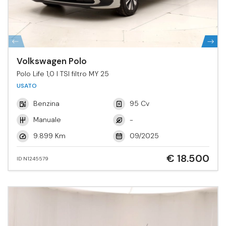
Volkswagen Polo
Polo Life 1,0 l TSI filtro MY 25
USATO
Benzina
95 Cv
Manuale
-
9.899 Km
09/2025
€ 18.500
ID N1245579