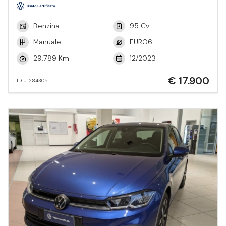
Benzina
95 Cv
Manuale
EURO6.
29.789 Km
12/2023
€ 17.900
ID U1284305