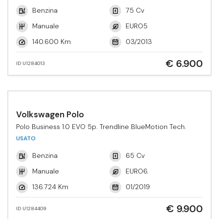
Benzina
75 Cv
Manuale
EURO5
140.600 Km
03/2013
€ 6.900
ID U1284013
Volkswagen Polo
Polo Business 1.0 EVO 5p. Trendline BlueMotion Tech.
USATO
Benzina
65 Cv
Manuale
EURO6.
136.724 Km
01/2019
€ 9.900
ID U1284409