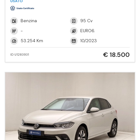
USATO
Benzina
95 Cv
-
EURO6.
53.254 Km
10/2023
€ 18.500
ID U1283931