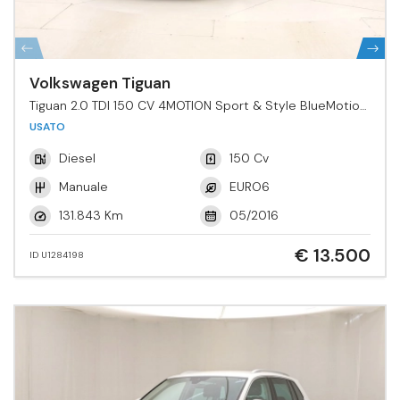
Volkswagen Tiguan
Tiguan 2.0 TDI 150 CV 4MOTION Sport & Style BlueMotion
Tech.
USATO
Diesel
150 Cv
Manuale
EURO6
131.843 Km
05/2016
€ 13.500
ID U1284198