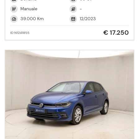
Manuale
-
39.000 Km
12/2023
€ 17.250
ID N1241855