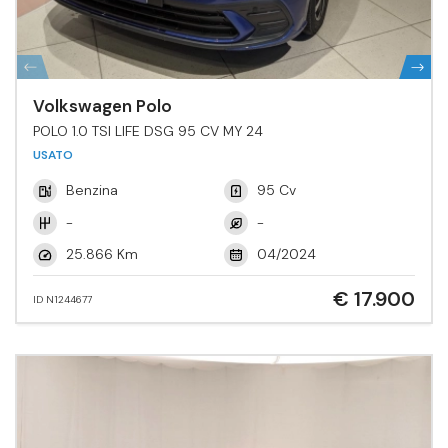
Volkswagen Polo
POLO 1.0 TSI LIFE DSG 95 CV MY 24
USATO
Benzina
95 Cv
-
-
25.866 Km
04/2024
€ 17.900
ID N1244677