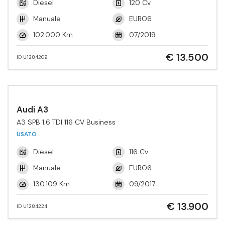
Diesel
120 Cv
Manuale
EURO6.
102.000 Km
07/2019
€ 13.500
ID U1284209
Audi A3
A3 SPB 1.6 TDI 116 CV Business
USATO
Diesel
116 Cv
Manuale
EURO6
130.109 Km
09/2017
€ 13.900
ID U1284224