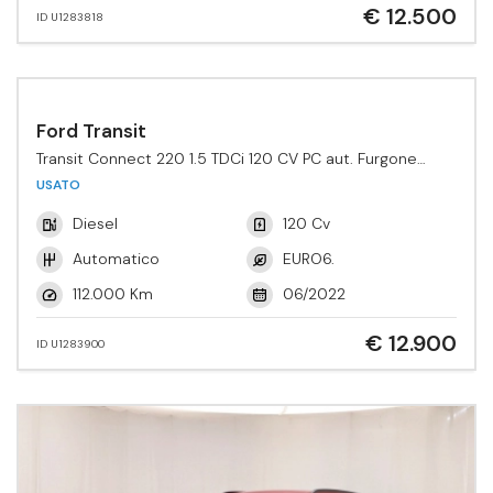
€ 12.500
ID U1283818
Ford Transit
Transit Connect 220 1.5 TDCi 120 CV PC aut. Furgone
Active
USATO
Diesel
120 Cv
Automatico
EURO6.
112.000 Km
06/2022
€ 12.900
ID U1283900