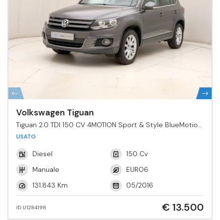
Volkswagen Tiguan
Tiguan 2.0 TDI 150 CV 4MOTION Sport & Style BlueMotion
Tech.
USATO
Diesel
150 Cv
Manuale
EURO6
131.843 Km
05/2016
€ 13.500
ID U1284198