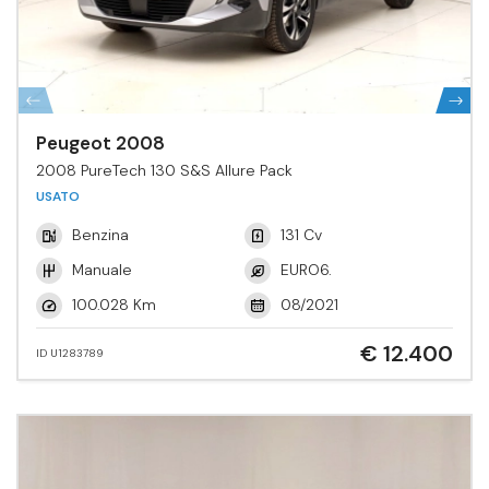
Peugeot 2008
2008 PureTech 130 S&S Allure Pack
USATO
Benzina
131 Cv
Manuale
EURO6.
100.028 Km
08/2021
€ 12.400
ID U1283789