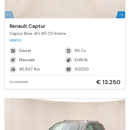
Renault Captur
Captur Blue dCi 95 CV Intens
USATO
Diesel
95 Cv
Manuale
EURO6.
95.837 Km
11/2020
€ 13.250
ID U1283689