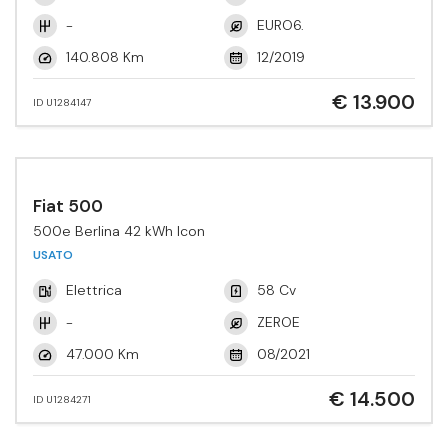
-
EURO6.
140.808 Km
12/2019
€ 13.900
ID U1284147
Fiat 500
500e Berlina 42 kWh Icon
USATO
Elettrica
58 Cv
-
ZEROE
47.000 Km
08/2021
€ 14.500
ID U1284271