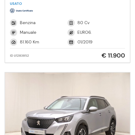
Tech.
USATO
Benzina
80 Cv
Manuale
EURO6.
81.160 Km
01/2019
€ 11.900
ID U1283852