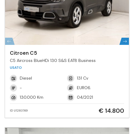
Citroen C5
C5 Aircross BlueHDi 130 S&S EAT8 Business
USATO
Diesel
131 Cv
-
EURO6.
130.000 Km
04/2021
€ 14.800
ID U1283749