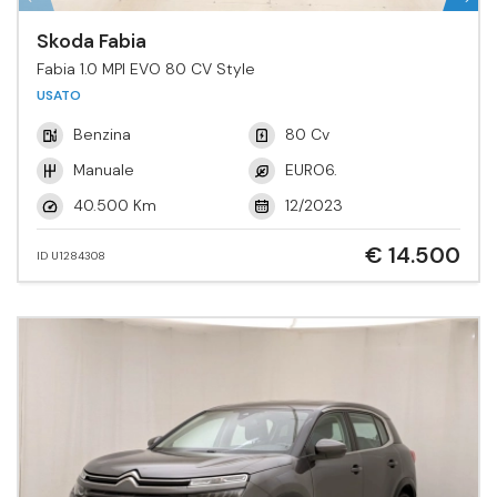
Skoda Fabia
Fabia 1.0 MPI EVO 80 CV Style
USATO
Benzina
80 Cv
Manuale
EURO6.
40.500 Km
12/2023
€ 14.500
ID U1284308