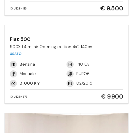
€ 9.500
ID U1284116
Fiat 500
500X 1.4 m-air Opening edition 4x2 140cv
USATO
Benzina
140 Cv
Manuale
EURO6
81.000 Km
02/2015
€ 9.900
ID U1284376