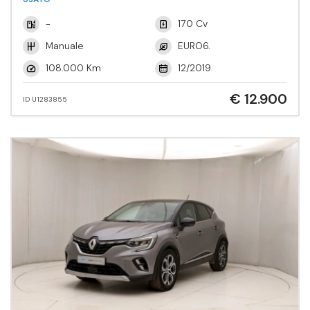
-
170 Cv
Manuale
EURO6.
108.000 Km
12/2019
€ 12.900
ID U1283855