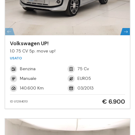
Volkswagen UP!
1.0 75 CV 5p. move up!
USATO
Benzina
75 Cv
Manuale
EURO5
140.600 Km
03/2013
€ 6.900
ID U1284013