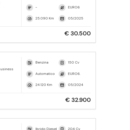
C
-
EURO6
25.090 Km
05/2025
€ 30.500
Benzina
150 Cv
Business
Automatico
EURO6.
24.120 Km
05/2024
€ 32.900
Ibrido Diesel
204 Cv