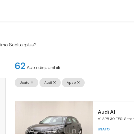
rima Scelta :plus?
62
Auto disponibili
Usato
Audi
Apsp
Audi A1
A1 SPB 30 TFSI S tro
Admired Advanced
USATO