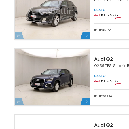
TRONIC
USATO
ID U1284160
Audi Q2
Q2 35 TFSI S tronic 
Advanced
USATO
ID U1282926
Audi Q2