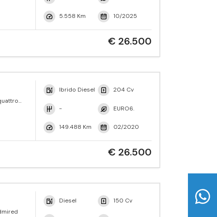
5.558 Km
10/2025
€ 26.500
Ibrido Diesel
204 Cv
quattro
ss
-
EURO6.
149.488 Km
02/2020
€ 26.500
Diesel
150 Cv
Admired