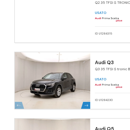
Q2 35 TFSI S TRONI
USATO
ID U1284315
Audi Q3
Q3 35 TFSI S tronic 
USATO
ID U1284230
Audi Q5