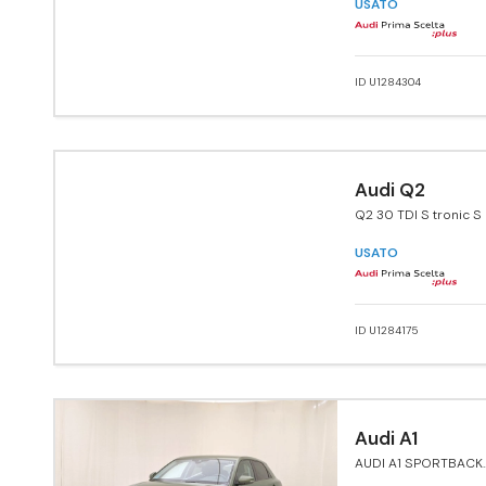
USATO
ID U1284304
Audi Q2
Q2 30 TDI S tronic S 
Edition
USATO
ID U1284175
Audi A1
AUDI A1 SPORTBACK
ADVANCED 30 TFSI