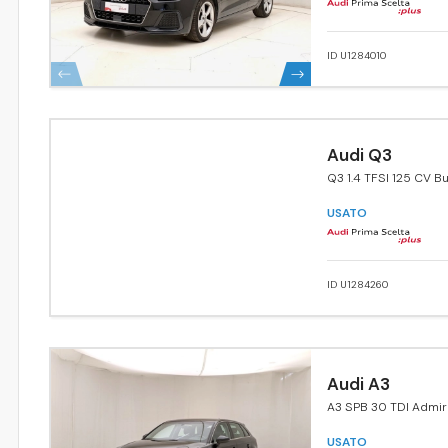
ID U1284010
Audi Q3
Q3 1.4 TFSI 125 CV B
USATO
ID U1284260
Audi A3
A3 SPB 30 TDI Admi
USATO