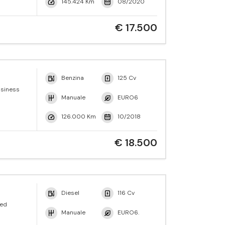
145.424 Km
08/2020
€ 17.500
Benzina
125 Cv
usiness
Manuale
EURO6
126.000 Km
10/2018
€ 18.500
Diesel
116 Cv
red
Manuale
EURO6.