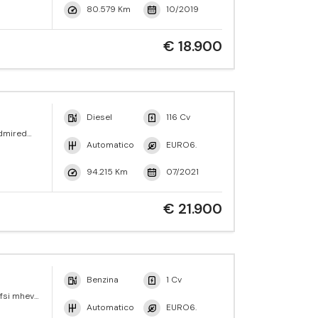
80.579 Km
10/2019
€ 18.900
Diesel
116 Cv
Admired
Automatico
EURO6.
94.215 Km
07/2021
€ 21.900
Benzina
1 Cv
tfsi mhev
c
Automatico
EURO6.