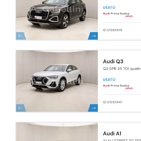
USATO
ID U1283919
Audi Q3
Q3 SPB 35 TDI quatt
Business Plus
USATO
ID U1283947
Audi A1
A1 ALLSTREET 30 TFS