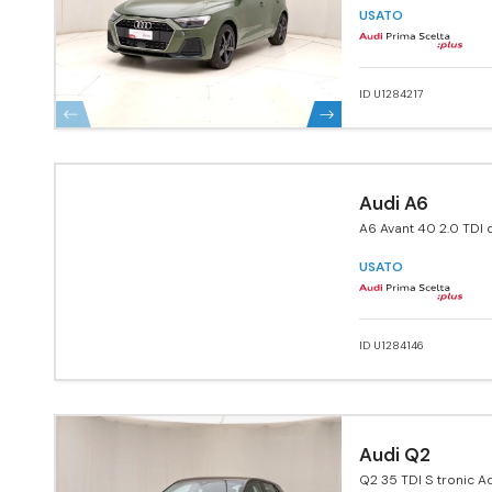
USATO
ID U1284217
Audi A6
A6 Avant 40 2.0 TDI 
ultra S tronic Busine
USATO
ID U1284146
Audi Q2
Q2 35 TDI S tronic 