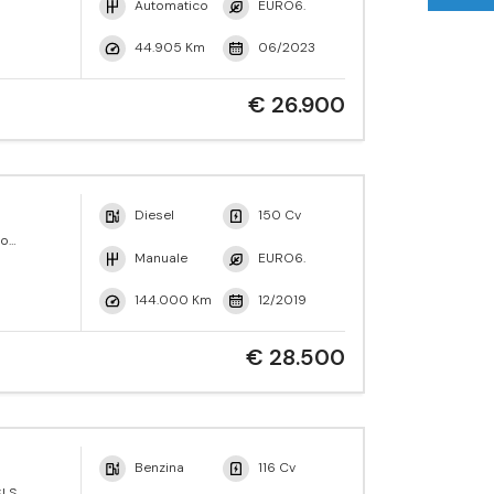
Automatico
EURO6.
44.905 Km
06/2023
€ 26.900
Diesel
150 Cv
ro
Manuale
EURO6.
144.000 Km
12/2019
€ 28.500
Benzina
116 Cv
I S