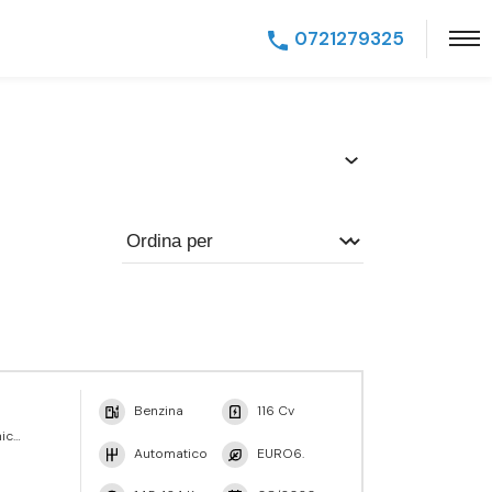
0721279325
Benzina
116 Cv
nic
Automatico
EURO6.