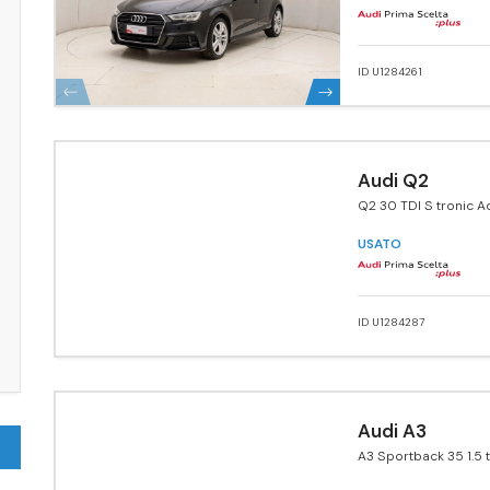
ID U1284261
Audi Q2
Q2 30 TDI S tronic 
Advanced
USATO
ID U1284287
Audi A3
A3 Sportback 35 1.5 
S line edition s-troni