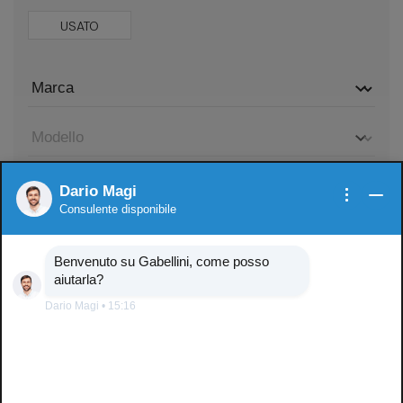
USATO
Dario Magi
Consulente disponibile
Benvenuto su Gabellini, come posso
323
aiutarla?
veicoli disponibili
Dario Magi
•
15:16