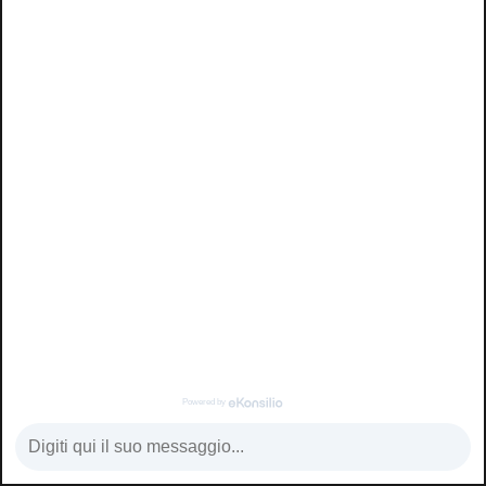
USATO
€ 14.800
Powered by
SCRIVI
CHIAMA
VENDITA
SERVICE