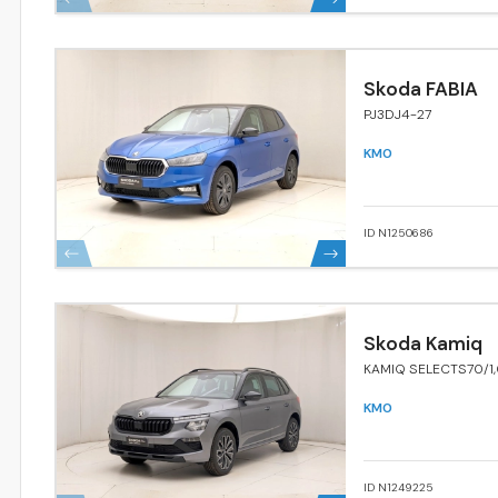
Skoda FABIA
PJ3DJ4-27
KM0
ID N1250686
Skoda Kamiq
KAMIQ SELECTS70/
KM0
ID N1249225