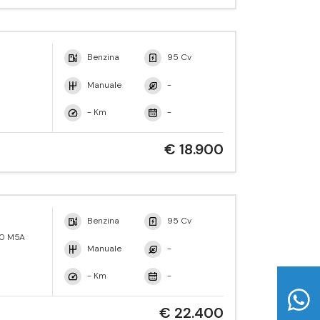
Benzina
95 Cv
Manuale
-
- Km
-
€ 18.900
Benzina
95 Cv
1,0 M5A
Manuale
-
- Km
-
€ 22.400