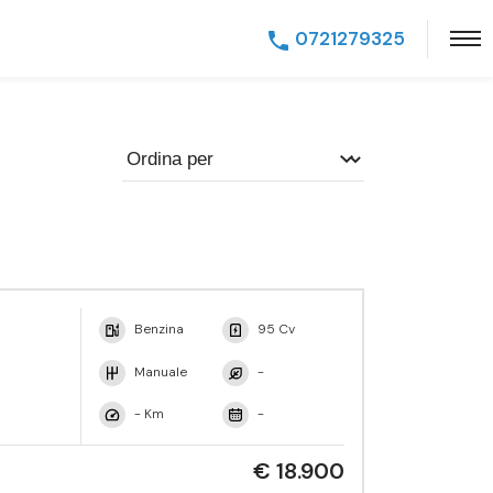
0721279325
Benzina
95 Cv
Manuale
-
- Km
-
€ 18.900