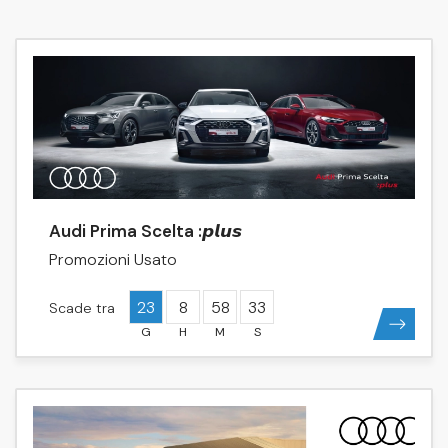
Audi Prima Scelta :𝙥𝙡𝙪𝙨
Promozioni Usato
23
8
58
33
Scade tra