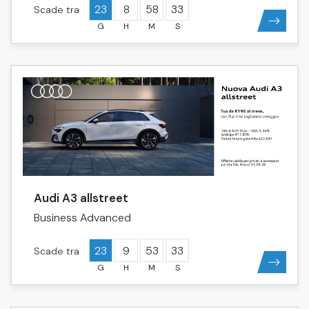
23
8
58
33
Scade tra
Audi A3 allstreet
Business Advanced
23
9
53
33
Scade tra