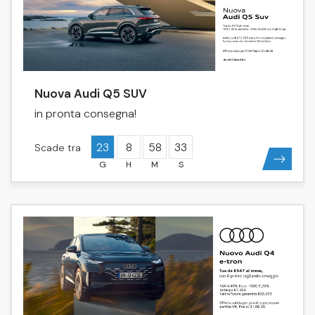
Nuova Audi Q5 SUV
in pronta consegna!
23
8
58
33
Scade tra