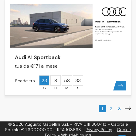
Audi A1 Sportback
tua da €171 al mese!
23
8
58
33
Scade tra
1
2
3
© 2026 Augusto Gabellini S.r.l. - P.IVA 01111880413 - Capitale
Sociale € 1.600.000,00 - REA 108663 -
Privacy Policy
-
Cookie
Policy
-
Whistleblowing