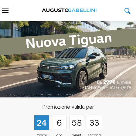
Promozione valida per
24
6
58
32