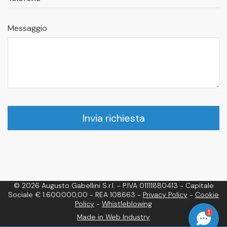
Messaggio
Invia richiesta
© 2026 Augusto Gabellini S.r.l. - P.IVA 01111880413 - Capitale
Sociale € 1.600.000,00 - REA 108663 -
Privacy Policy
-
Cookie
Policy
-
Whistleblowing
1
Made in Web Industry