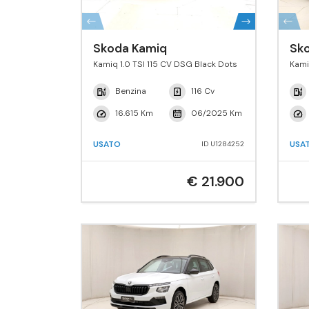
Skoda Kamiq
Sk
Kamiq 1.0 TSI 115 CV DSG Black Dots
Kami
Benzina
116 Cv
16.615 Km
06/2025 Km
USATO
USA
ID U1284252
€ 21.900