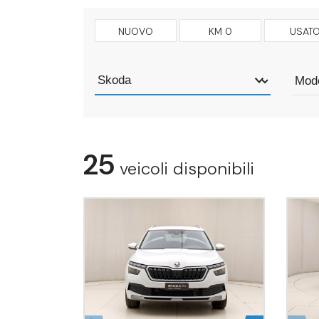
NUOVO
KM 0
USAT
25
veicoli disponibili