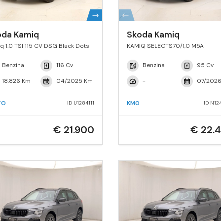
oda Kamiq
Skoda Kamiq
q 1.0 TSI 115 CV DSG Black Dots
KAMIQ SELECTS70/1,0 M5A
Benzina
116 Cv
Benzina
95 Cv
18.826 Km
04/2025 Km
-
07/202
TO
KM0
ID U1284111
ID N12
€ 21.900
€ 22.