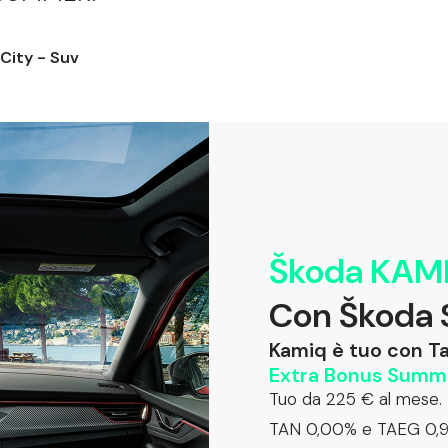
 City - Suv
Škoda KAM
Con Škoda
Kamiq è tuo con Ta
Extra Bonus Summ
Tuo da 225 € al mese.
TAN 0,00% e TAEG 0,