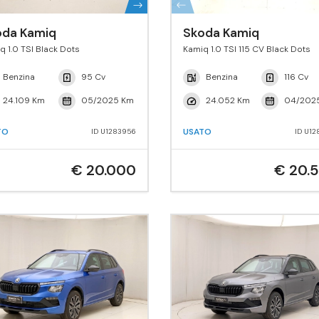
oda Kamiq
Skoda Kamiq
q 1.0 TSI Black Dots
Kamiq 1.0 TSI 115 CV Black Dots
Benzina
95 Cv
Benzina
116 Cv
24.109 Km
05/2025 Km
24.052 Km
04/202
TO
USATO
ID U1283956
ID U12
€ 20.000
€ 20.