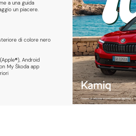
ieme a una guida
iaggio un piacere.
teriore di colore nero
(Apple®), Android
 con My Škoda app
iori