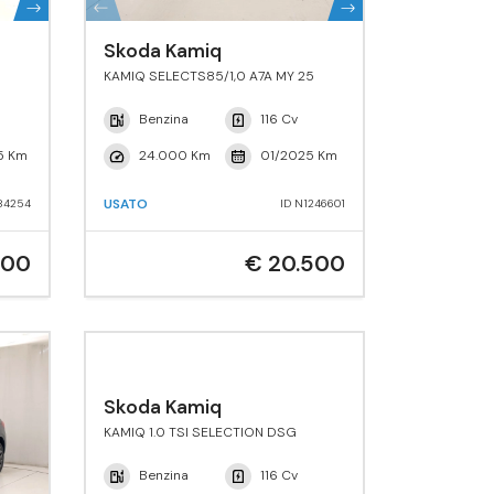
Skoda Kamiq
KAMIQ SELECTS85/1,0 A7A MY 25
Benzina
116 Cv
5 Km
24.000 Km
01/2025 Km
USATO
84254
ID N1246601
500
€ 20.500
Skoda Kamiq
KAMIQ 1.0 TSI SELECTION DSG
Benzina
116 Cv