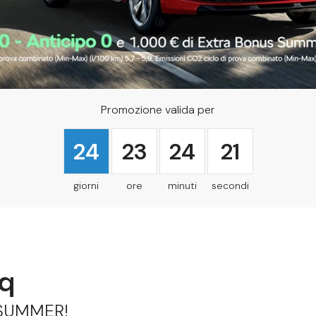
Promozione valida per
24
23
24
19
iq
 SUMMER!