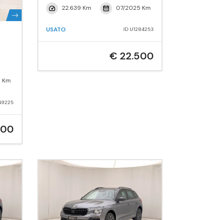
22.639 Km
07/2025 Km
USATO
ID U1284253
€ 22.500
6 Km
49225
400