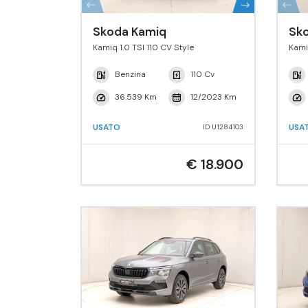
Skoda Kamiq
Sk
Kamiq 1.0 TSI 110 CV Style
Kami
Benzina
110 Cv
36.539 Km
12/2023 Km
USATO
USA
ID U1284103
€ 18.900