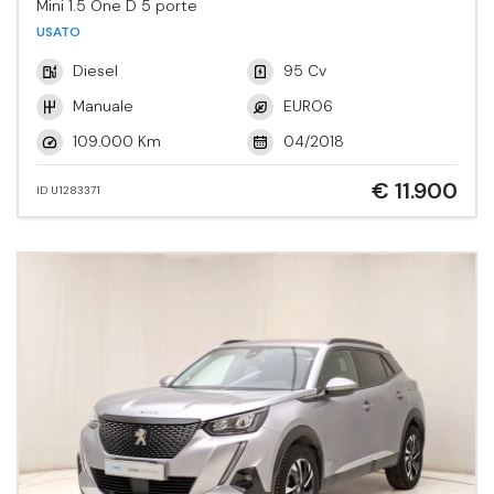
Mini 1.5 One D 5 porte
USATO
Diesel
95 Cv
Manuale
EURO6
109.000 Km
04/2018
€ 11.900
ID U1283371