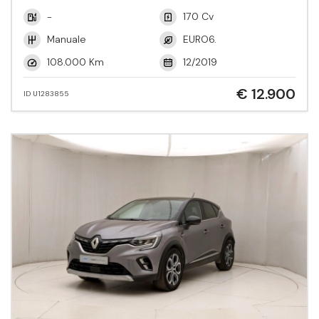
-
170 Cv
Manuale
EURO6.
108.000 Km
12/2019
€ 12.900
ID U1283855