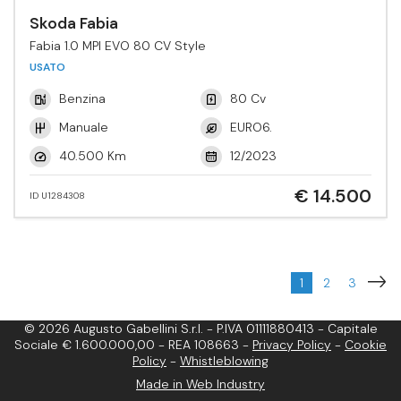
Skoda Fabia
Fabia 1.0 MPI EVO 80 CV Style
USATO
Benzina
80 Cv
Manuale
EURO6.
40.500 Km
12/2023
€ 14.500
ID U1284308
1
2
3
© 2026 Augusto Gabellini S.r.l. - P.IVA 01111880413 - Capitale
Sociale € 1.600.000,00 - REA 108663 -
Privacy Policy
-
Cookie
Policy
-
Whistleblowing
Made in Web Industry