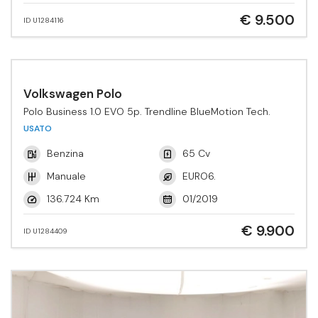
€ 9.500
ID U1284116
Volkswagen Polo
Polo Business 1.0 EVO 5p. Trendline BlueMotion Tech.
USATO
Benzina
65 Cv
Manuale
EURO6.
136.724 Km
01/2019
€ 9.900
ID U1284409