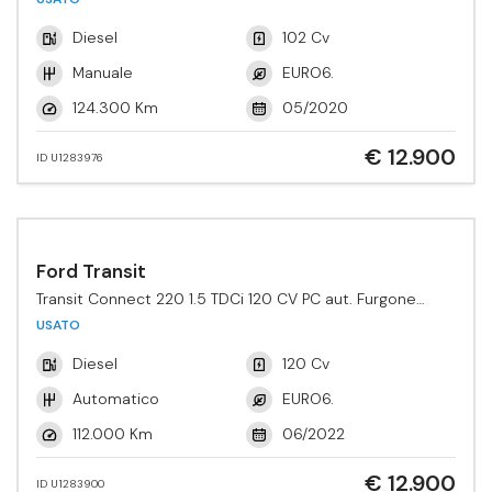
Diesel
102 Cv
Manuale
EURO6.
124.300 Km
05/2020
€ 12.900
ID U1283976
Ford Transit
Transit Connect 220 1.5 TDCi 120 CV PC aut. Furgone
Active
USATO
Diesel
120 Cv
Automatico
EURO6.
112.000 Km
06/2022
€ 12.900
ID U1283900