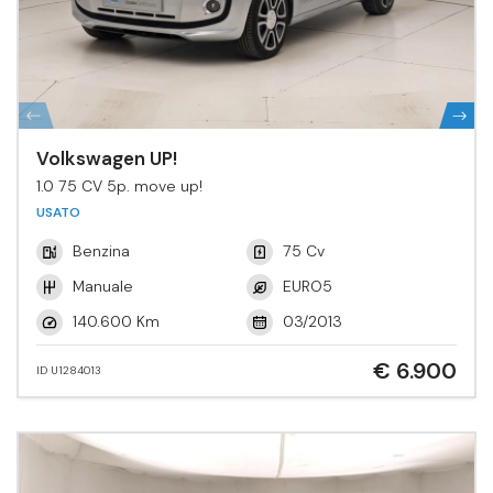
Volkswagen UP!
1.0 75 CV 5p. move up!
USATO
Benzina
75 Cv
Manuale
EURO5
140.600 Km
03/2013
€ 6.900
ID U1284013