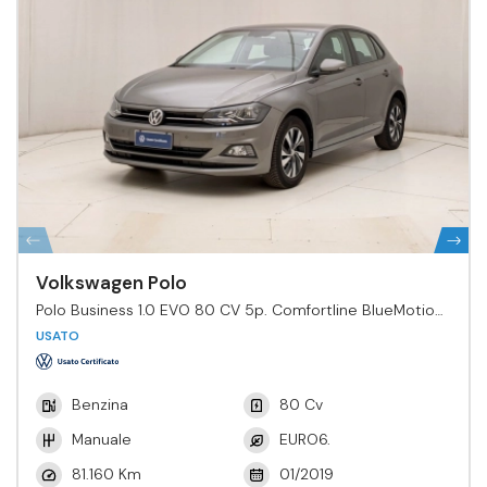
Volkswagen Polo
Polo Business 1.0 EVO 80 CV 5p. Comfortline BlueMotion
Tech.
USATO
Benzina
80 Cv
Manuale
EURO6.
81.160 Km
01/2019