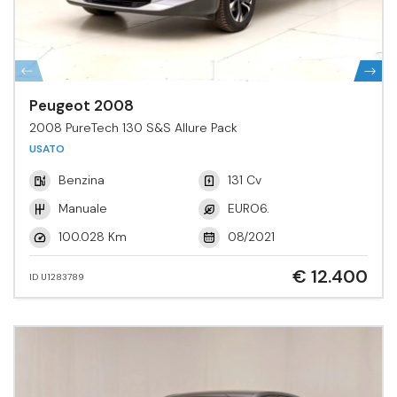
Peugeot 2008
2008 PureTech 130 S&S Allure Pack
USATO
Benzina
131 Cv
Manuale
EURO6.
100.028 Km
08/2021
€ 12.400
ID U1283789