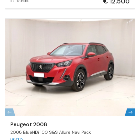
€ 12.500
ID U1283818
Peugeot 2008
2008 BlueHDi 100 S&S Allure Navi Pack
USATO