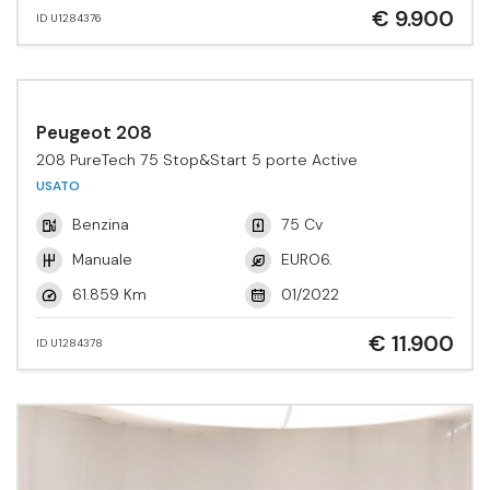
€ 9.900
ID U1284376
Peugeot 208
208 PureTech 75 Stop&Start 5 porte Active
USATO
Benzina
75 Cv
Manuale
EURO6.
61.859 Km
01/2022
€ 11.900
ID U1284378