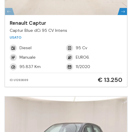
Renault Captur
Captur Blue dCi 95 CV Intens
USATO
Diesel
95 Cv
Manuale
EURO6.
95.837 Km
11/2020
€ 13.250
ID U1283689