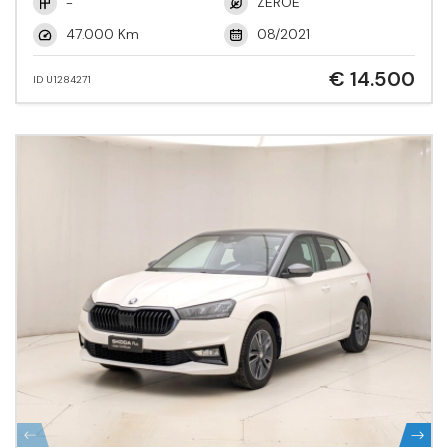
-
ZEROE
47.000 Km
08/2021
€ 14.500
ID U1284271