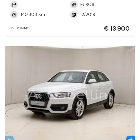
-
EURO6.
140.808 Km
12/2019
€ 13.900
ID U1284147