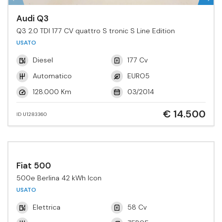
Audi Q3
Q3 2.0 TDI 177 CV quattro S tronic S Line Edition
USATO
Diesel
177 Cv
Automatico
EURO5
128.000 Km
03/2014
€ 14.500
ID U1283360
Fiat 500
500e Berlina 42 kWh Icon
USATO
Elettrica
58 Cv