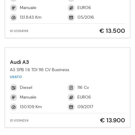
Manuale
EURO6
131.843 Km
05/2016
€ 13.500
ID U1284198
Audi A3
A3 SPB 1.6 TDI 116 CV Business
USATO
Diesel
116 Cv
Manuale
EURO6
130.109 Km
09/2017
€ 13.900
ID U1284224