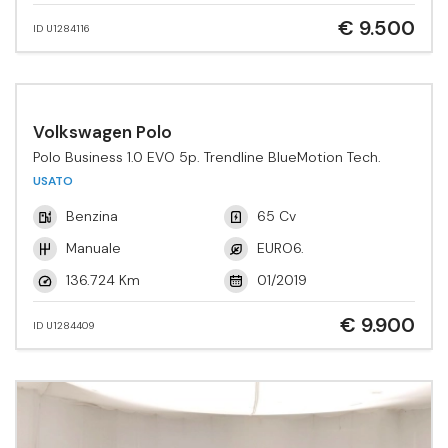
€ 9.500
ID U1284116
Volkswagen Polo
Polo Business 1.0 EVO 5p. Trendline BlueMotion Tech.
USATO
Benzina
65 Cv
Manuale
EURO6.
136.724 Km
01/2019
€ 9.900
ID U1284409