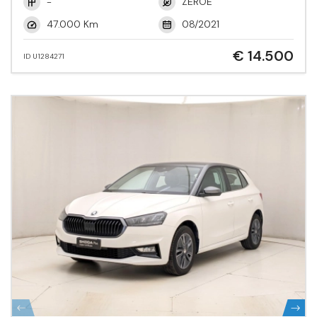
-
ZEROE
47.000 Km
08/2021
€ 14.500
ID U1284271