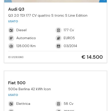
Audi Q3
Q3 2.0 TDI 177 CV quattro S tronic S Line Edition
USATO
Diesel
177 Cv
Automatico
EURO5
128.000 Km
03/2014
€ 14.500
ID U1283360
Fiat 500
500e Berlina 42 kWh Icon
USATO
Elettrica
58 Cv