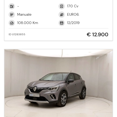
-
170 Cv
Manuale
EURO6.
108.000 Km
12/2019
€ 12.900
ID U1283855