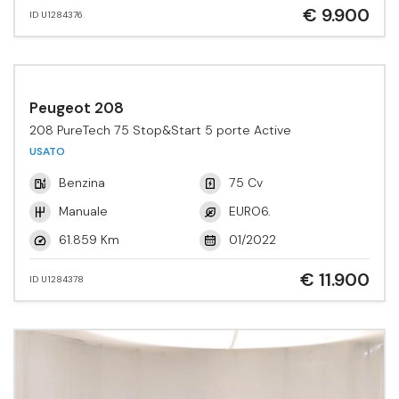
€ 9.900
ID U1284376
Peugeot 208
208 PureTech 75 Stop&Start 5 porte Active
USATO
Benzina
75 Cv
Manuale
EURO6.
61.859 Km
01/2022
€ 11.900
ID U1284378