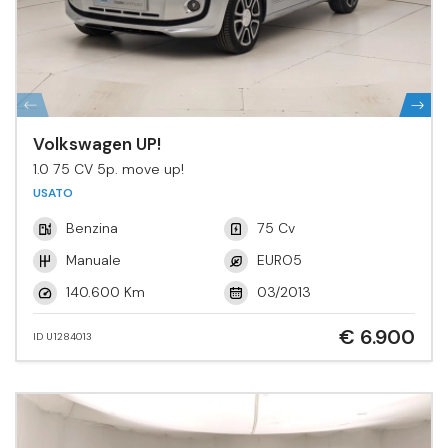
Volkswagen UP!
1.0 75 CV 5p. move up!
USATO
Benzina
75 Cv
Manuale
EURO5
140.600 Km
03/2013
€ 6.900
ID U1284013