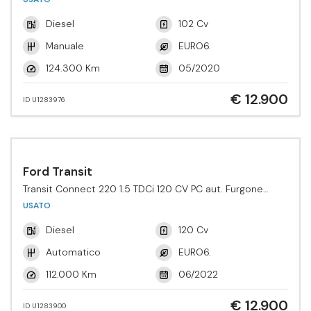
Diesel
102 Cv
Manuale
EURO6.
124.300 Km
05/2020
€ 12.900
ID U1283976
Ford Transit
Transit Connect 220 1.5 TDCi 120 CV PC aut. Furgone
Active
USATO
Diesel
120 Cv
Automatico
EURO6.
112.000 Km
06/2022
€ 12.900
ID U1283900