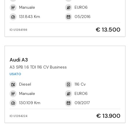
Manuale
EURO6
131.843 Km
05/2016
€ 13.500
ID U1284198
Audi A3
A3 SPB 1.6 TDI 116 CV Business
USATO
Diesel
116 Cv
Manuale
EURO6
130.109 Km
09/2017
€ 13.900
ID U1284224