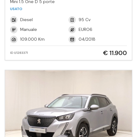
Mini 1.5 One D 5 porte
USATO
Diesel
95 Cv
Manuale
EURO6
109.000 Km
04/2018
€ 11.900
ID U1283371