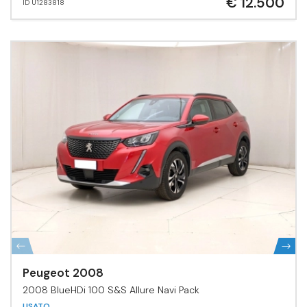
€ 12.500
ID U1283818
Peugeot 2008
2008 BlueHDi 100 S&S Allure Navi Pack
USATO