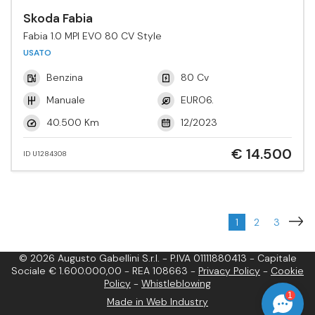
Skoda Fabia
Fabia 1.0 MPI EVO 80 CV Style
USATO
Benzina
80 Cv
Manuale
EURO6.
40.500 Km
12/2023
€ 14.500
ID U1284308
1
2
3
© 2026 Augusto Gabellini S.r.l. - P.IVA 01111880413 - Capitale
Sociale € 1.600.000,00 - REA 108663 -
Privacy Policy
-
Cookie
Policy
-
Whistleblowing
1
Made in Web Industry