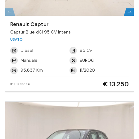
Renault Captur
Captur Blue dCi 95 CV Intens
USATO
Diesel
95 Cv
Manuale
EURO6.
95.837 Km
11/2020
€ 13.250
ID U1283689