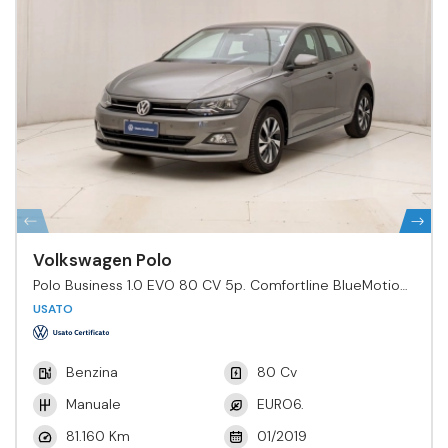
Volkswagen Polo
Polo Business 1.0 EVO 80 CV 5p. Comfortline BlueMotion
Tech.
USATO
Benzina
80 Cv
Manuale
EURO6.
81.160 Km
01/2019