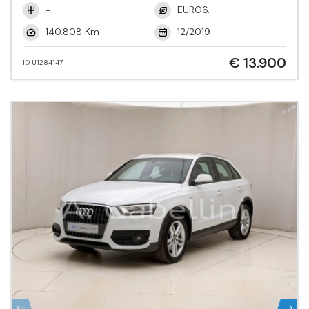
-
EURO6.
140.808 Km
12/2019
€ 13.900
ID U1284147