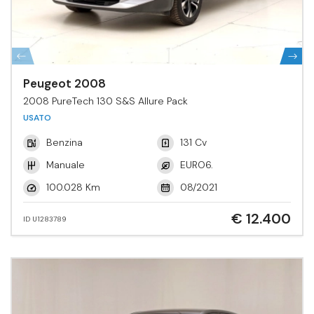
Peugeot 2008
2008 PureTech 130 S&S Allure Pack
USATO
Benzina
131 Cv
Manuale
EURO6.
100.028 Km
08/2021
€ 12.400
ID U1283789