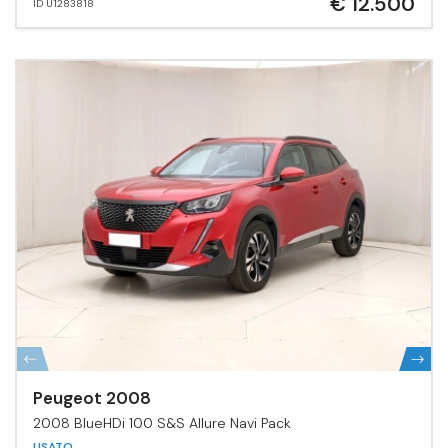
€ 12.500
ID U1283818
Peugeot 2008
2008 BlueHDi 100 S&S Allure Navi Pack
USATO