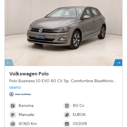
Volkswagen Polo
Polo Business 1.0 EVO 80 CV 5p. Comfortline BlueMotion
Tech.
USATO
Benzina
80 Cv
Manuale
EURO6.
81.160 Km
01/2019