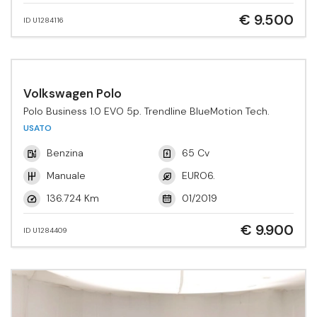
€ 9.500
ID U1284116
Volkswagen Polo
Polo Business 1.0 EVO 5p. Trendline BlueMotion Tech.
USATO
Benzina
65 Cv
Manuale
EURO6.
136.724 Km
01/2019
€ 9.900
ID U1284409