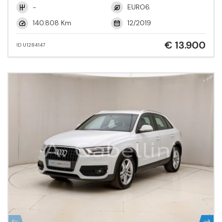
-
EURO6.
140.808 Km
12/2019
€ 13.900
ID U1284147