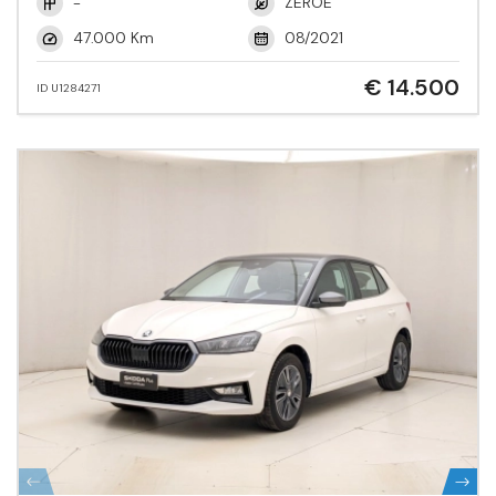
-
ZEROE
47.000 Km
08/2021
€ 14.500
ID U1284271