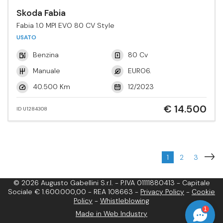
Skoda Fabia
Fabia 1.0 MPI EVO 80 CV Style
USATO
Benzina
80 Cv
Manuale
EURO6.
40.500 Km
12/2023
€ 14.500
ID U1284308
1
2
3
© 2026 Augusto Gabellini S.r.l. - P.IVA 01111880413 - Capitale
Sociale € 1.600.000,00 - REA 108663 -
Privacy Policy
-
Cookie
Policy
-
Whistleblowing
1
Made in Web Industry