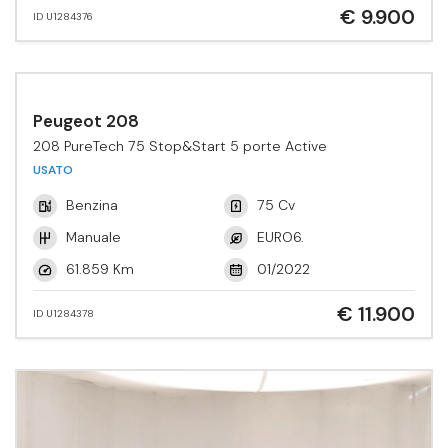
€ 9.900
ID U1284376
Peugeot 208
208 PureTech 75 Stop&Start 5 porte Active
USATO
Benzina
75 Cv
Manuale
EURO6.
61.859 Km
01/2022
€ 11.900
ID U1284378