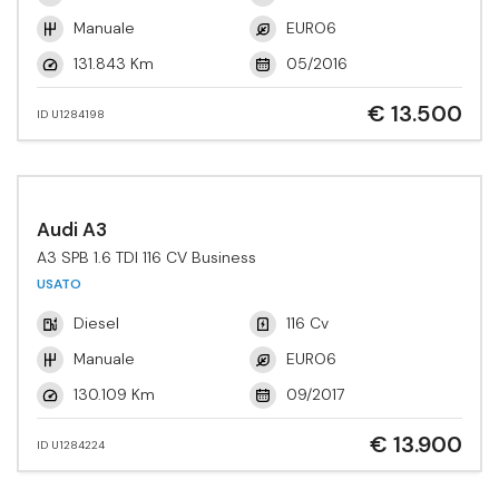
Manuale
EURO6
131.843 Km
05/2016
€ 13.500
ID U1284198
Audi A3
A3 SPB 1.6 TDI 116 CV Business
USATO
Diesel
116 Cv
Manuale
EURO6
130.109 Km
09/2017
€ 13.900
ID U1284224