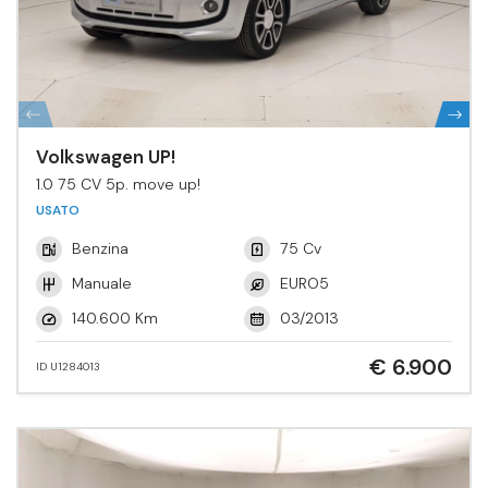
Volkswagen UP!
1.0 75 CV 5p. move up!
USATO
Benzina
75 Cv
Manuale
EURO5
140.600 Km
03/2013
€ 6.900
ID U1284013