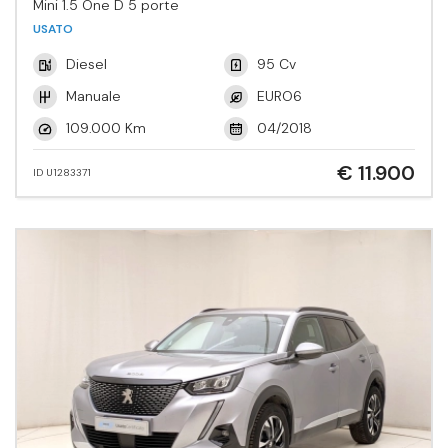
Mini 1.5 One D 5 porte
USATO
Diesel
95 Cv
Manuale
EURO6
109.000 Km
04/2018
€ 11.900
ID U1283371