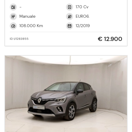
-
170 Cv
Manuale
EURO6.
108.000 Km
12/2019
€ 12.900
ID U1283855