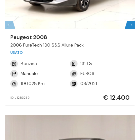
Peugeot 2008
2008 PureTech 130 S&S Allure Pack
USATO
Benzina
131 Cv
Manuale
EURO6.
100.028 Km
08/2021
€ 12.400
ID U1283789