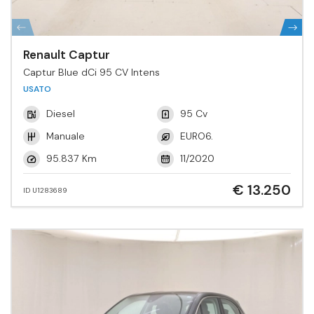
Renault Captur
Captur Blue dCi 95 CV Intens
USATO
Diesel
95 Cv
Manuale
EURO6.
95.837 Km
11/2020
€ 13.250
ID U1283689