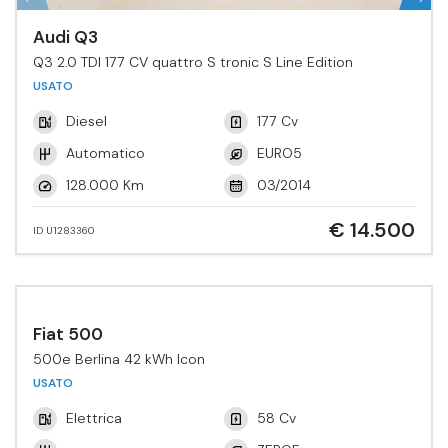
Audi Q3
Q3 2.0 TDI 177 CV quattro S tronic S Line Edition
USATO
Diesel
177 Cv
Automatico
EURO5
128.000 Km
03/2014
€ 14.500
ID U1283360
Fiat 500
500e Berlina 42 kWh Icon
USATO
Elettrica
58 Cv