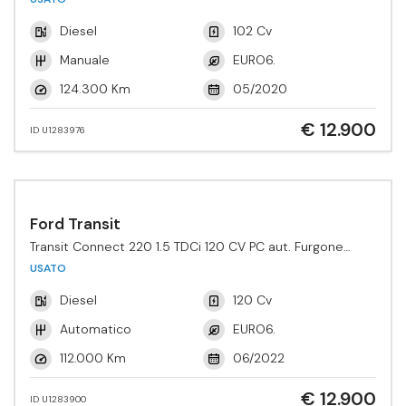
Diesel
102 Cv
Manuale
EURO6.
124.300 Km
05/2020
€ 12.900
ID U1283976
Ford Transit
Transit Connect 220 1.5 TDCi 120 CV PC aut. Furgone
Active
USATO
Diesel
120 Cv
Automatico
EURO6.
112.000 Km
06/2022
€ 12.900
ID U1283900