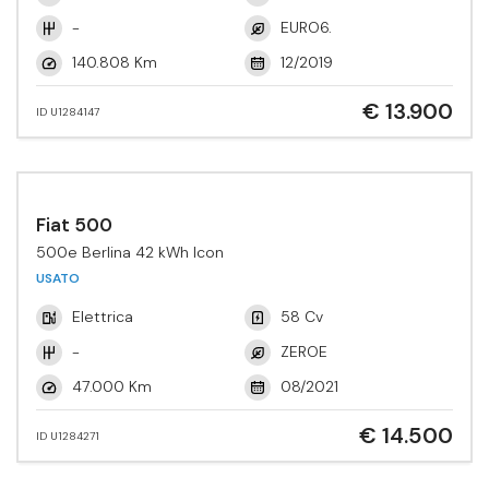
-
EURO6.
140.808 Km
12/2019
€ 13.900
ID U1284147
Fiat 500
500e Berlina 42 kWh Icon
USATO
Elettrica
58 Cv
-
ZEROE
47.000 Km
08/2021
€ 14.500
ID U1284271