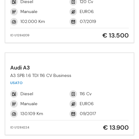
Diesel
120 Cv
Manuale
EURO6.
102.000 Km
07/2019
€ 13.500
ID U1284209
Audi A3
A3 SPB 1.6 TDI 116 CV Business
USATO
Diesel
116 Cv
Manuale
EURO6
130.109 Km
09/2017
€ 13.900
ID U1284224