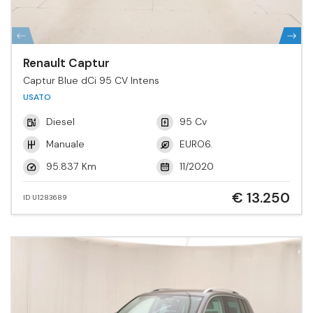
Renault Captur
Captur Blue dCi 95 CV Intens
USATO
Diesel
95 Cv
Manuale
EURO6.
95.837 Km
11/2020
€ 13.250
ID U1283689