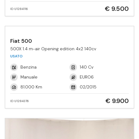
€ 9.500
ID U1284116
Fiat 500
500X 1.4 m-air Opening edition 4x2 140cv
USATO
Benzina
140 Cv
Manuale
EURO6
81.000 Km
02/2015
€ 9.900
ID U1284376