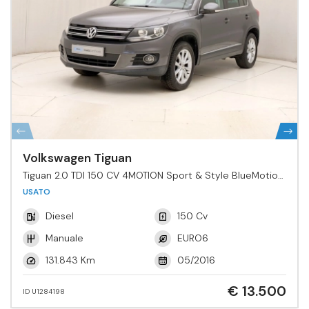
Volkswagen Tiguan
Tiguan 2.0 TDI 150 CV 4MOTION Sport & Style BlueMotion
Tech.
USATO
Diesel
150 Cv
Manuale
EURO6
131.843 Km
05/2016
€ 13.500
ID U1284198