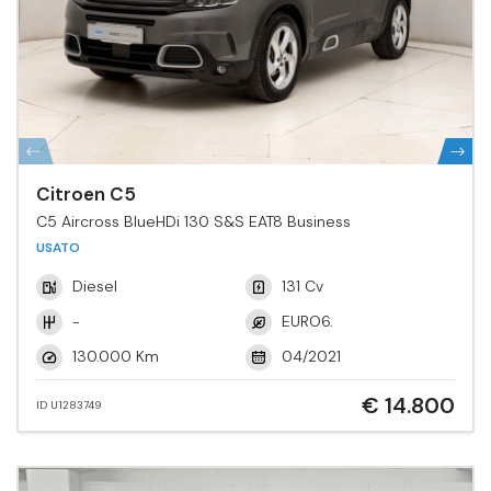
Citroen C5
C5 Aircross BlueHDi 130 S&S EAT8 Business
USATO
Diesel
131 Cv
-
EURO6.
130.000 Km
04/2021
€ 14.800
ID U1283749