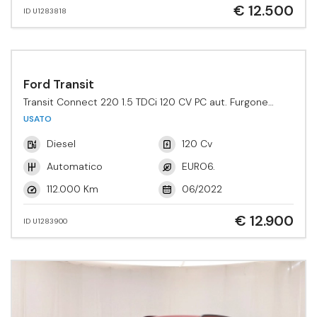
€ 12.500
ID U1283818
Ford Transit
Transit Connect 220 1.5 TDCi 120 CV PC aut. Furgone
Active
USATO
Diesel
120 Cv
Automatico
EURO6.
112.000 Km
06/2022
€ 12.900
ID U1283900