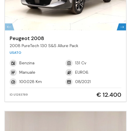
Peugeot 2008
2008 PureTech 130 S&S Allure Pack
USATO
Benzina
131 Cv
Manuale
EURO6.
100.028 Km
08/2021
€ 12.400
ID U1283789