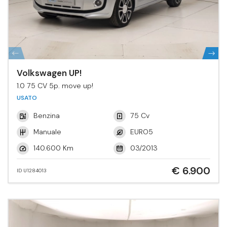
Volkswagen UP!
1.0 75 CV 5p. move up!
USATO
Benzina
75 Cv
Manuale
EURO5
140.600 Km
03/2013
€ 6.900
ID U1284013