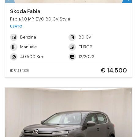
Skoda Fabia
Fabia 1.0 MPI EVO 80 CV Style
USATO
Benzina
80 Cv
Manuale
EURO6.
40.500 Km
12/2023
€ 14.500
ID U1284308