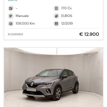
-
170 Cv
Manuale
EURO6.
108.000 Km
12/2019
€ 12.900
ID U1283855