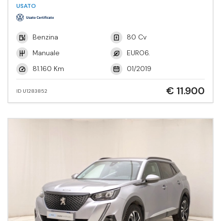
Tech.
USATO
Benzina
80 Cv
Manuale
EURO6.
81.160 Km
01/2019
€ 11.900
ID U1283852