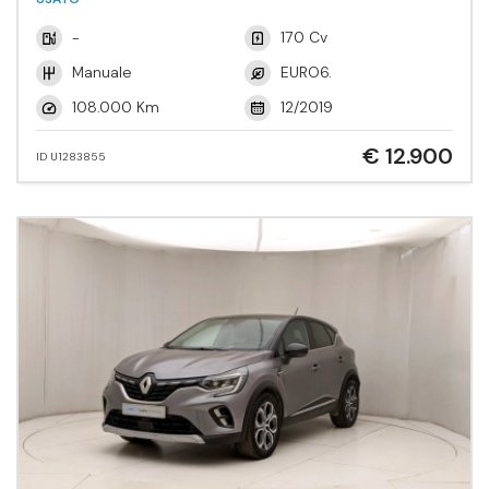
-
170 Cv
Manuale
EURO6.
108.000 Km
12/2019
€ 12.900
ID U1283855