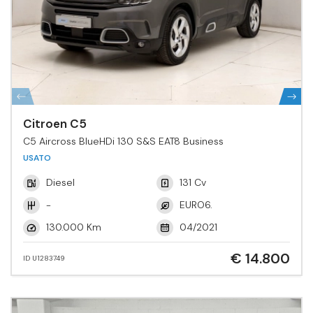
Citroen C5
C5 Aircross BlueHDi 130 S&S EAT8 Business
USATO
Diesel
131 Cv
-
EURO6.
130.000 Km
04/2021
€ 14.800
ID U1283749