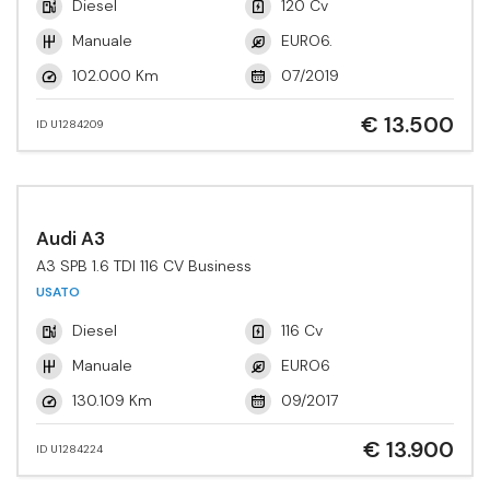
Diesel
120 Cv
Manuale
EURO6.
102.000 Km
07/2019
€ 13.500
ID U1284209
Audi A3
A3 SPB 1.6 TDI 116 CV Business
USATO
Diesel
116 Cv
Manuale
EURO6
130.109 Km
09/2017
€ 13.900
ID U1284224