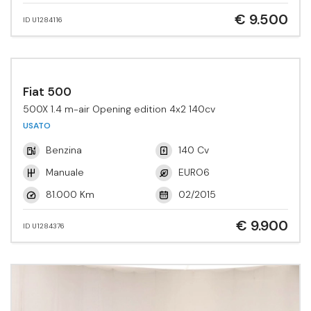
€ 9.500
ID U1284116
Fiat 500
500X 1.4 m-air Opening edition 4x2 140cv
USATO
Benzina
140 Cv
Manuale
EURO6
81.000 Km
02/2015
€ 9.900
ID U1284376