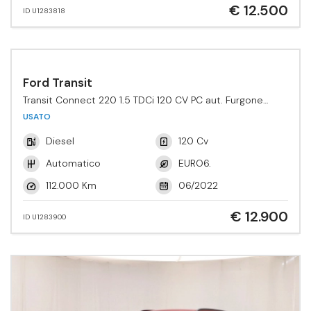
€ 12.500
ID U1283818
Ford Transit
Transit Connect 220 1.5 TDCi 120 CV PC aut. Furgone
Active
USATO
Diesel
120 Cv
Automatico
EURO6.
112.000 Km
06/2022
€ 12.900
ID U1283900