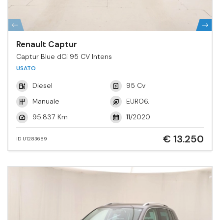
Renault Captur
Captur Blue dCi 95 CV Intens
USATO
Diesel
95 Cv
Manuale
EURO6.
95.837 Km
11/2020
€ 13.250
ID U1283689