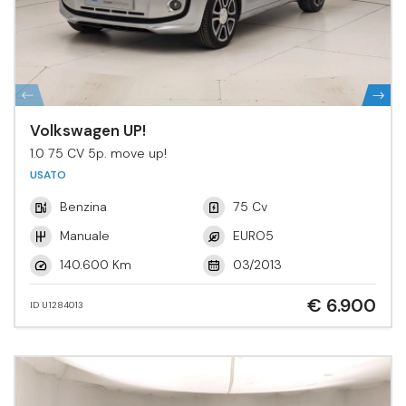
Volkswagen UP!
1.0 75 CV 5p. move up!
USATO
Benzina
75 Cv
Manuale
EURO5
140.600 Km
03/2013
€ 6.900
ID U1284013