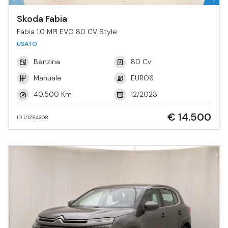
Skoda Fabia
Fabia 1.0 MPI EVO 80 CV Style
USATO
Benzina
80 Cv
Manuale
EURO6.
40.500 Km
12/2023
€ 14.500
ID U1284308