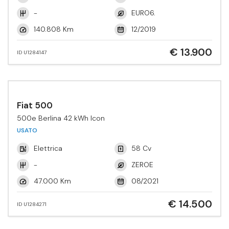
-
EURO6.
140.808 Km
12/2019
€ 13.900
ID U1284147
Fiat 500
500e Berlina 42 kWh Icon
USATO
Elettrica
58 Cv
-
ZEROE
47.000 Km
08/2021
€ 14.500
ID U1284271