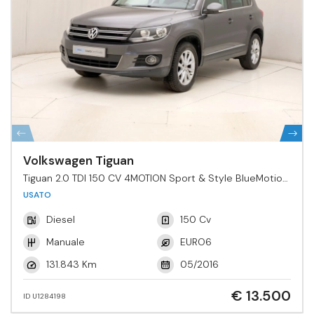
Volkswagen Tiguan
Tiguan 2.0 TDI 150 CV 4MOTION Sport & Style BlueMotion
Tech.
USATO
Diesel
150 Cv
Manuale
EURO6
131.843 Km
05/2016
€ 13.500
ID U1284198