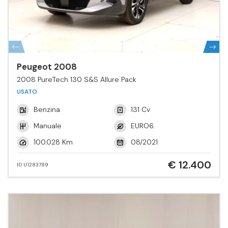
Peugeot 2008
2008 PureTech 130 S&S Allure Pack
USATO
Benzina
131 Cv
Manuale
EURO6.
100.028 Km
08/2021
€ 12.400
ID U1283789