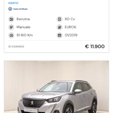
Tech.
USATO
Benzina
80 Cv
Manuale
EURO6.
81.160 Km
01/2019
€ 11.900
ID U1283852