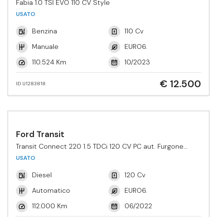
Fabia 1.0 TSI EVO 110 CV Style
USATO
Benzina
110 Cv
Manuale
EURO6.
110.524 Km
10/2023
€ 12.500
ID U1283818
Ford Transit
Transit Connect 220 1.5 TDCi 120 CV PC aut. Furgone
Active
USATO
Diesel
120 Cv
Automatico
EURO6.
112.000 Km
06/2022