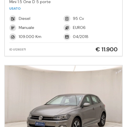
Mini 1.5 One D 5 porte
USATO
Diesel
95 Cv
Manuale
EURO6
109.000 Km
04/2018
€ 11.900
ID U1283371