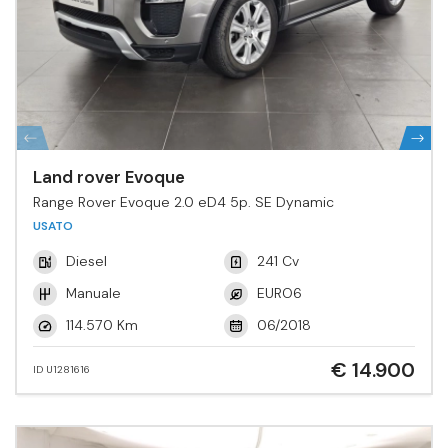
Land rover Evoque
Range Rover Evoque 2.0 eD4 5p. SE Dynamic
USATO
Diesel
241 Cv
Manuale
EURO6
114.570 Km
06/2018
€ 14.900
ID U1281616