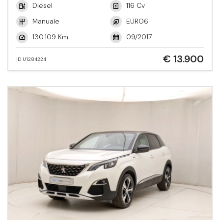
Diesel
116 Cv
Manuale
EURO6
130.109 Km
09/2017
€ 13.900
ID U1284224