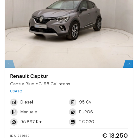
Renault Captur
Captur Blue dCi 95 CV Intens
USATO
Diesel
95 Cv
Manuale
EURO6.
95.837 Km
11/2020
€ 13.250
ID U1283689