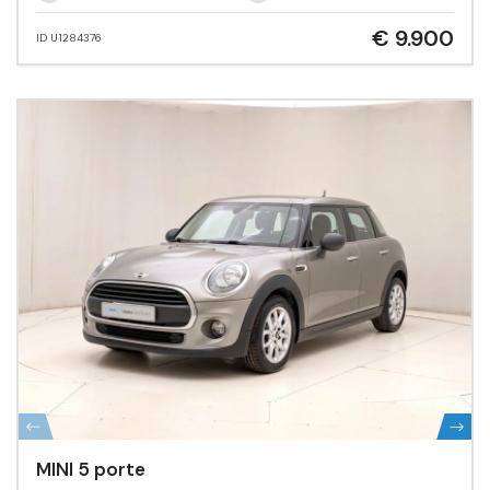
€ 9.900
ID U1284376
MINI 5 porte