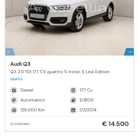
Audi Q3
Q3 2.0 TDI 177 CV quattro S tronic S Line Edition
USATO
Diesel
177 Cv
Automatico
EURO5
128.000 Km
03/2014
€ 14.500
ID U1283360