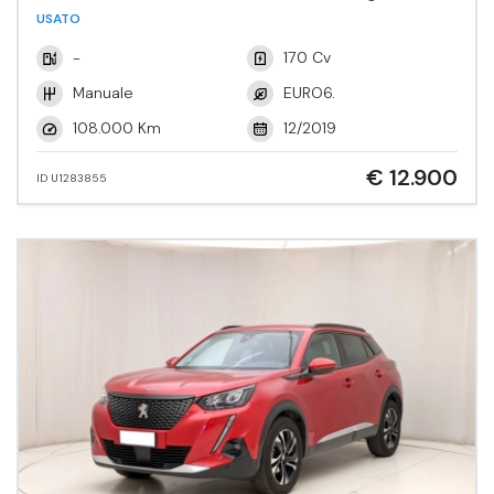
USATO
-
170 Cv
Manuale
EURO6.
108.000 Km
12/2019
€ 12.900
ID U1283855