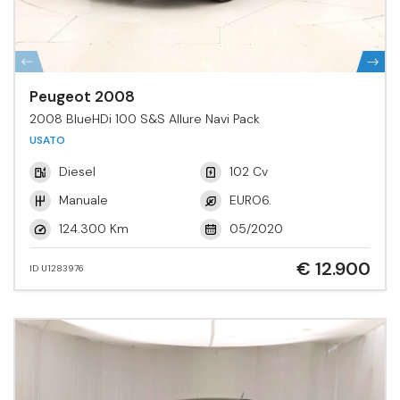
Peugeot 2008
2008 BlueHDi 100 S&S Allure Navi Pack
USATO
Diesel
102 Cv
Manuale
EURO6.
124.300 Km
05/2020
€ 12.900
ID U1283976