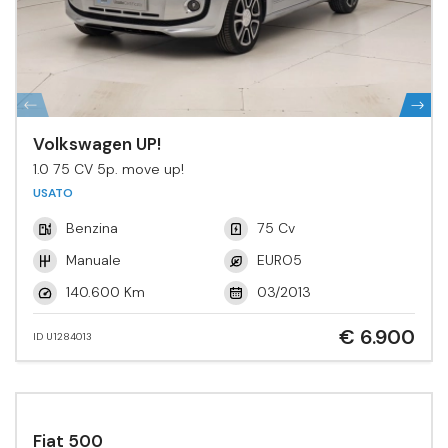
Volkswagen UP!
1.0 75 CV 5p. move up!
USATO
Benzina
75 Cv
Manuale
EURO5
140.600 Km
03/2013
€ 6.900
ID U1284013
Fiat 500