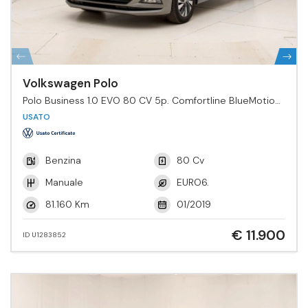
Volkswagen Polo
Polo Business 1.0 EVO 80 CV 5p. Comfortline BlueMotion
Tech.
USATO
Benzina
80 Cv
Manuale
EURO6.
81.160 Km
01/2019
€ 11.900
ID U1283852