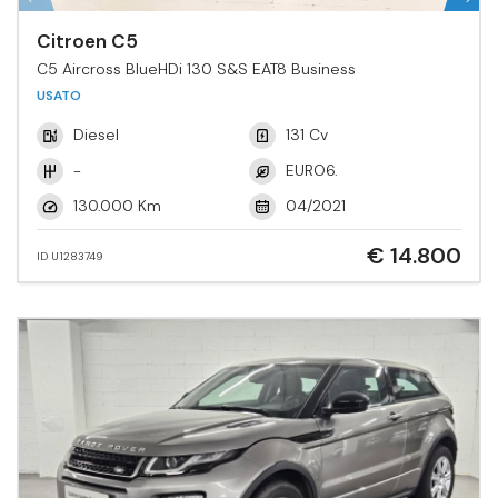
Citroen C5
C5 Aircross BlueHDi 130 S&S EAT8 Business
USATO
Diesel
131 Cv
-
EURO6.
130.000 Km
04/2021
€ 14.800
ID U1283749