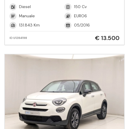
Diesel
150 Cv
Manuale
EURO6
131.843 Km
05/2016
€ 13.500
ID U1284198