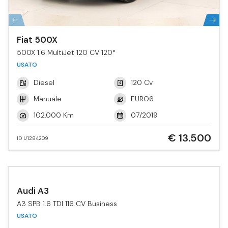
Fiat 500X
500X 1.6 MultiJet 120 CV 120°
USATO
Diesel
120 Cv
Manuale
EURO6.
102.000 Km
07/2019
€ 13.500
ID U1284209
Audi A3
A3 SPB 1.6 TDI 116 CV Business
USATO