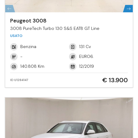
Peugeot 3008
3008 PureTech Turbo 130 S&S EAT8 GT Line
USATO
Benzina
131 Cv
-
EURO6.
140.808 Km
12/2019
€ 13.900
ID U1284147