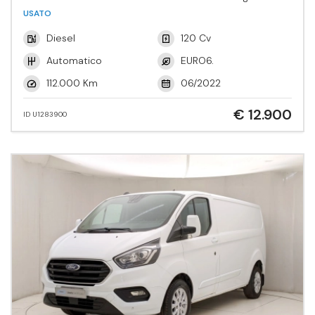
Active
USATO
Diesel
120 Cv
Automatico
EURO6.
112.000 Km
06/2022
€ 12.900
ID U1283900