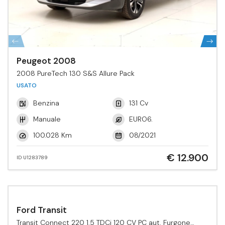
Peugeot 2008
2008 PureTech 130 S&S Allure Pack
USATO
Benzina
131 Cv
Manuale
EURO6.
100.028 Km
08/2021
€ 12.900
ID U1283789
Ford Transit
Transit Connect 220 1.5 TDCi 120 CV PC aut. Furgone