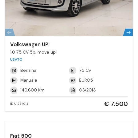
Volkswagen UP!
1.0 75 CV 5p. move up!
USATO
Benzina
75 Cv
Manuale
EURO5
140.600 Km
03/2013
€ 7.500
ID U1284013
Fiat 500