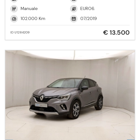
Manuale
EURO6.
102.000 Km
07/2019
€ 13.500
ID U1284209