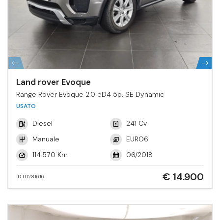
Land rover Evoque
Range Rover Evoque 2.0 eD4 5p. SE Dynamic
USATO
Diesel
241 Cv
Manuale
EURO6
114.570 Km
06/2018
€ 14.900
ID U1281616