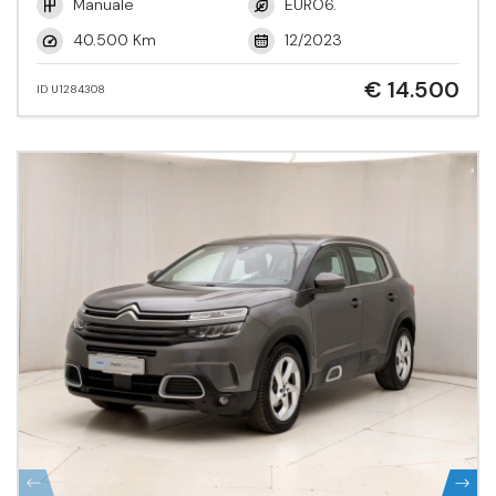
Manuale
EURO6.
40.500 Km
12/2023
€ 14.500
ID U1284308