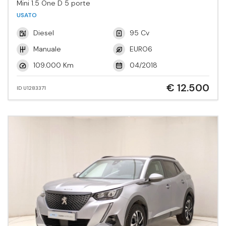
Mini 1.5 One D 5 porte
USATO
Diesel
95 Cv
Manuale
EURO6
109.000 Km
04/2018
€ 12.500
ID U1283371