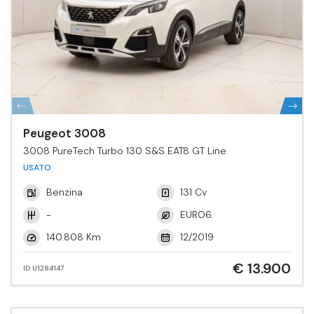
Peugeot 3008
3008 PureTech Turbo 130 S&S EAT8 GT Line
USATO
Benzina
131 Cv
-
EURO6.
140.808 Km
12/2019
€ 13.900
ID U1284147