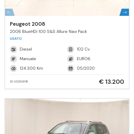
Peugeot 2008
2008 BlueHDi 100 S&S Allure Navi Pack
USATO
Diesel
102 Cv
Manuale
EURO6.
124.300 Km
05/2020
€ 13.200
ID U1283976