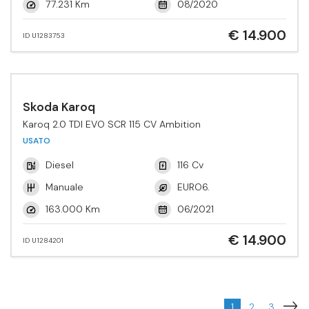
77.231 Km
08/2020
€ 14.900
ID U1283753
Skoda Karoq
Karoq 2.0 TDI EVO SCR 115 CV Ambition
USATO
Diesel
116 Cv
Manuale
EURO6.
163.000 Km
06/2021
€ 14.900
ID U1284201
1
2
3