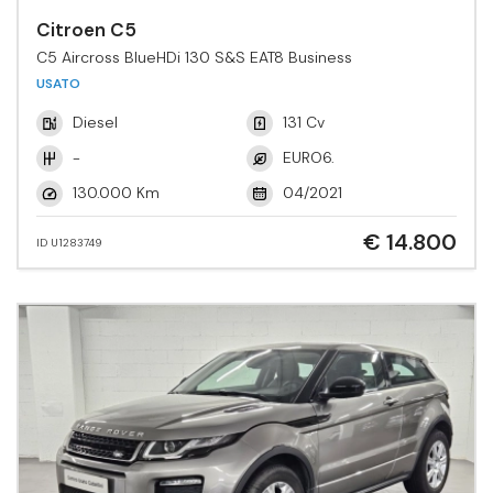
Citroen C5
C5 Aircross BlueHDi 130 S&S EAT8 Business
USATO
Diesel
131 Cv
-
EURO6.
130.000 Km
04/2021
€ 14.800
ID U1283749