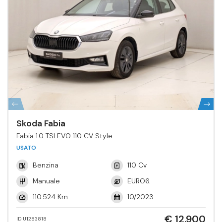
Skoda Fabia
Fabia 1.0 TSI EVO 110 CV Style
USATO
Benzina
110 Cv
Manuale
EURO6.
110.524 Km
10/2023
€ 12.900
ID U1283818