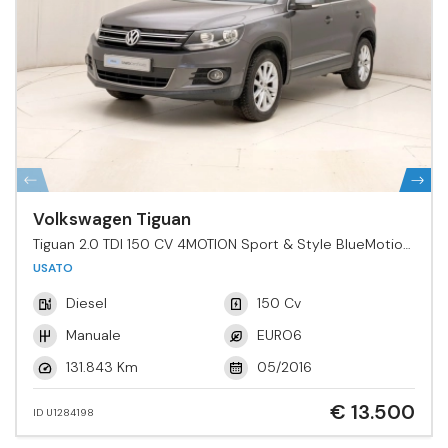
Volkswagen Tiguan
Tiguan 2.0 TDI 150 CV 4MOTION Sport & Style BlueMotion
Tech.
USATO
Diesel
150 Cv
Manuale
EURO6
131.843 Km
05/2016
€ 13.500
ID U1284198