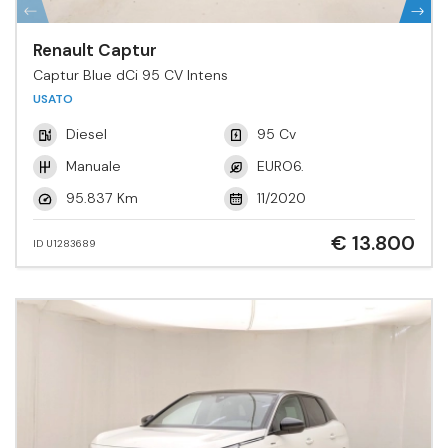
Renault Captur
Captur Blue dCi 95 CV Intens
USATO
Diesel
95 Cv
Manuale
EURO6.
95.837 Km
11/2020
€ 13.800
ID U1283689