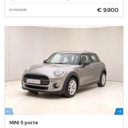
€ 9.900
ID U1284376
MINI 5 porte