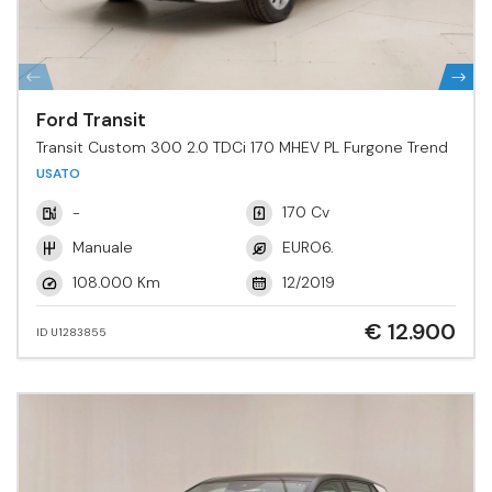
Ford Transit
Transit Custom 300 2.0 TDCi 170 MHEV PL Furgone Trend
USATO
-
170 Cv
Manuale
EURO6.
108.000 Km
12/2019
€ 12.900
ID U1283855