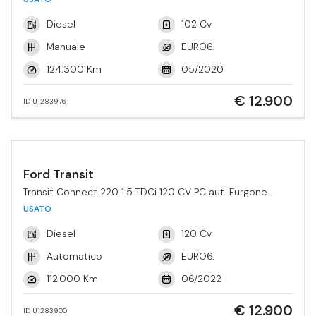
Diesel
102 Cv
Manuale
EURO6.
124.300 Km
05/2020
€ 12.900
ID U1283976
Ford Transit
Transit Connect 220 1.5 TDCi 120 CV PC aut. Furgone
Active
USATO
Diesel
120 Cv
Automatico
EURO6.
112.000 Km
06/2022
€ 12.900
ID U1283900