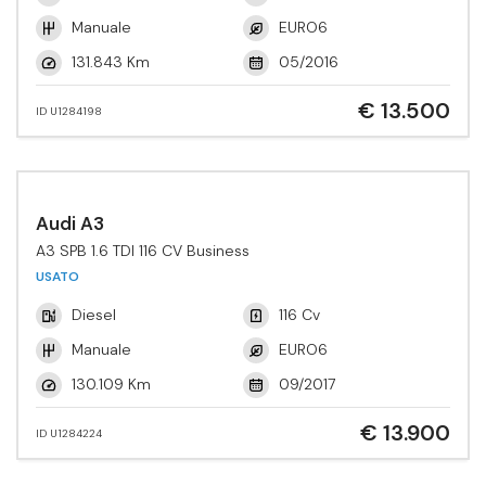
Manuale
EURO6
131.843 Km
05/2016
€ 13.500
ID U1284198
Audi A3
A3 SPB 1.6 TDI 116 CV Business
USATO
Diesel
116 Cv
Manuale
EURO6
130.109 Km
09/2017
€ 13.900
ID U1284224