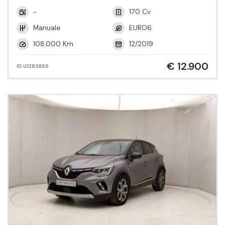
-
170 Cv
Manuale
EURO6.
108.000 Km
12/2019
€ 12.900
ID U1283855