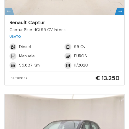
Renault Captur
Captur Blue dCi 95 CV Intens
USATO
Diesel
95 Cv
Manuale
EURO6.
95.837 Km
11/2020
€ 13.250
ID U1283689