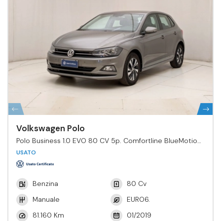
Volkswagen Polo
Polo Business 1.0 EVO 80 CV 5p. Comfortline BlueMotion
Tech.
USATO
Benzina
80 Cv
Manuale
EURO6.
81.160 Km
01/2019