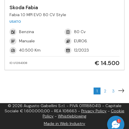
Skoda Fabia
Fabia 1.0 MPI EVO 80 CV Style
USATO
Benzina
80 Cv
Manuale
EURO6.
40.500 Km
12/2023
€ 14.500
ID U1284308
1
2
3
© 2026 Augusto Gabellini S.r.l. - P.IVA 01111880413 - Capitale
Sociale € 1.600.000,00 - REA 108663 -
Privacy Policy
-
Cookie
Policy
-
Whistleblowing
1
Made in Web Industry