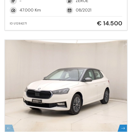
-
ZEROE
47.000 Km
08/2021
€ 14.500
ID U1284271