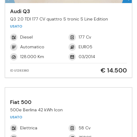
Audi Q3
Q3 2.0 TDI 177 CV quattro S tronic S Line Edition
USATO
Diesel
177 Cv
Automatico
EURO5
128.000 Km
03/2014
€ 14.500
ID U1283360
Fiat 500
500e Berlina 42 kWh Icon
USATO
Elettrica
58 Cv