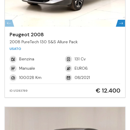
Peugeot 2008
2008 PureTech 130 S&S Allure Pack
USATO
Benzina
131 Cv
Manuale
EURO6.
100.028 Km
08/2021
€ 12.400
ID U1283789