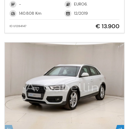
-
EURO6.
140.808 Km
12/2019
€ 13.900
ID U1284147