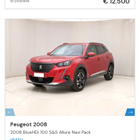
€ 12.500
ID U1283818
Peugeot 2008
2008 BlueHDi 100 S&S Allure Navi Pack
USATO