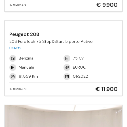
€ 9.900
ID U1284376
Peugeot 208
208 PureTech 75 Stop&Start 5 porte Active
USATO
Benzina
75 Cv
Manuale
EURO6.
61.859 Km
01/2022
€ 11.900
ID U1284378