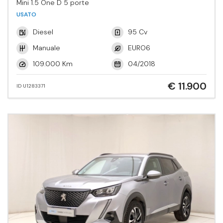
Mini 1.5 One D 5 porte
USATO
Diesel
95 Cv
Manuale
EURO6
109.000 Km
04/2018
€ 11.900
ID U1283371