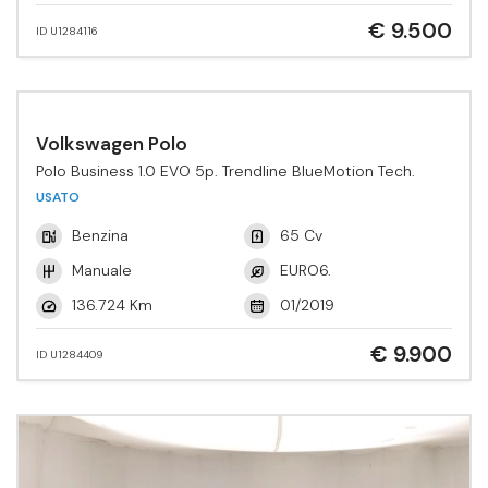
€ 9.500
ID U1284116
Volkswagen Polo
Polo Business 1.0 EVO 5p. Trendline BlueMotion Tech.
USATO
Benzina
65 Cv
Manuale
EURO6.
136.724 Km
01/2019
€ 9.900
ID U1284409