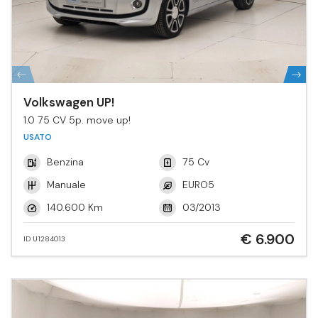
Volkswagen UP!
1.0 75 CV 5p. move up!
USATO
Benzina
75 Cv
Manuale
EURO5
140.600 Km
03/2013
€ 6.900
ID U1284013