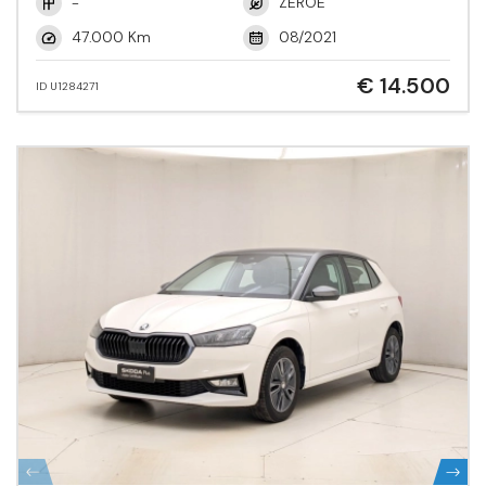
-
ZEROE
47.000 Km
08/2021
€ 14.500
ID U1284271