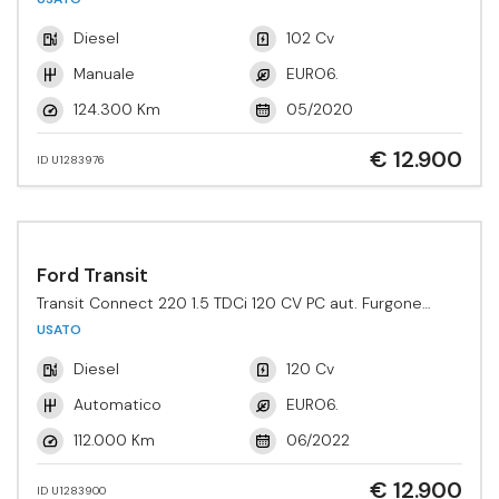
Diesel
102 Cv
Manuale
EURO6.
124.300 Km
05/2020
€ 12.900
ID U1283976
Ford Transit
Transit Connect 220 1.5 TDCi 120 CV PC aut. Furgone
Active
USATO
Diesel
120 Cv
Automatico
EURO6.
112.000 Km
06/2022
€ 12.900
ID U1283900