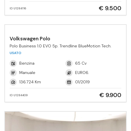
€ 9.500
ID U1284116
Volkswagen Polo
Polo Business 1.0 EVO 5p. Trendline BlueMotion Tech.
USATO
Benzina
65 Cv
Manuale
EURO6.
136.724 Km
01/2019
€ 9.900
ID U1284409