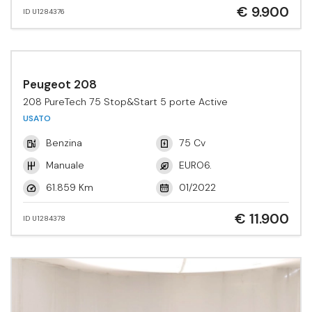
€ 9.900
ID U1284376
Peugeot 208
208 PureTech 75 Stop&Start 5 porte Active
USATO
Benzina
75 Cv
Manuale
EURO6.
61.859 Km
01/2022
€ 11.900
ID U1284378