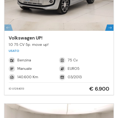
Volkswagen UP!
1.0 75 CV 5p. move up!
USATO
Benzina
75 Cv
Manuale
EURO5
140.600 Km
03/2013
€ 6.900
ID U1284013