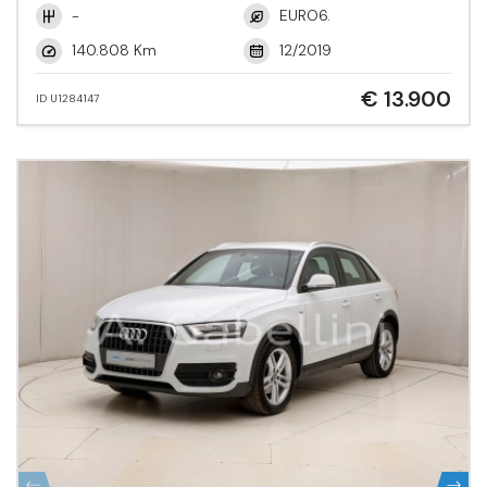
-
EURO6.
140.808 Km
12/2019
€ 13.900
ID U1284147