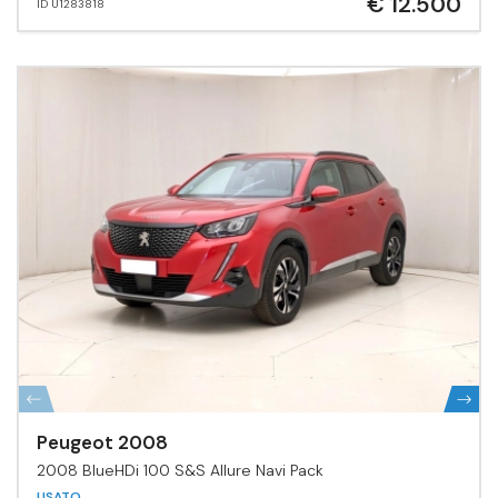
€ 12.500
ID U1283818
Peugeot 2008
2008 BlueHDi 100 S&S Allure Navi Pack
USATO