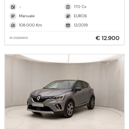
-
170 Cv
Manuale
EURO6.
108.000 Km
12/2019
€ 12.900
ID U1283855