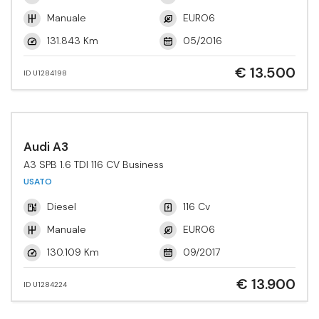
Manuale
EURO6
131.843 Km
05/2016
€ 13.500
ID U1284198
Audi A3
A3 SPB 1.6 TDI 116 CV Business
USATO
Diesel
116 Cv
Manuale
EURO6
130.109 Km
09/2017
€ 13.900
ID U1284224