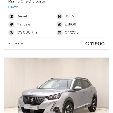
Mini 1.5 One D 5 porte
USATO
Diesel
95 Cv
Manuale
EURO6
109.000 Km
04/2018
€ 11.900
ID U1283371