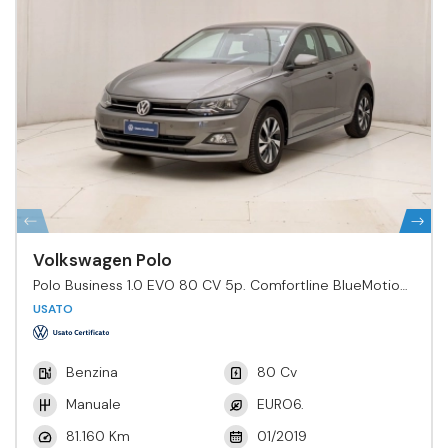
Volkswagen Polo
Polo Business 1.0 EVO 80 CV 5p. Comfortline BlueMotion
Tech.
USATO
Benzina
80 Cv
Manuale
EURO6.
81.160 Km
01/2019