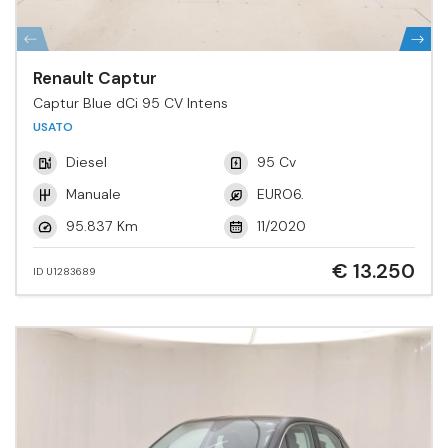
Renault Captur
Captur Blue dCi 95 CV Intens
USATO
Diesel
95 Cv
Manuale
EURO6.
95.837 Km
11/2020
€ 13.250
ID U1283689