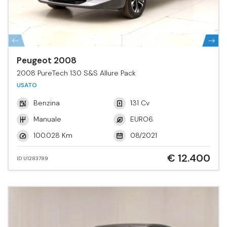
Peugeot 2008
2008 PureTech 130 S&S Allure Pack
USATO
Benzina
131 Cv
Manuale
EURO6.
100.028 Km
08/2021
€ 12.400
ID U1283789