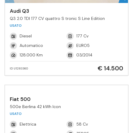
Audi Q3
Q3 2.0 TDI 177 CV quattro S tronic S Line Edition
USATO
Diesel
177 Cv
Automatico
EURO5
128.000 Km
03/2014
€ 14.500
ID U1283360
Fiat 500
500e Berlina 42 kWh Icon
USATO
Elettrica
58 Cv