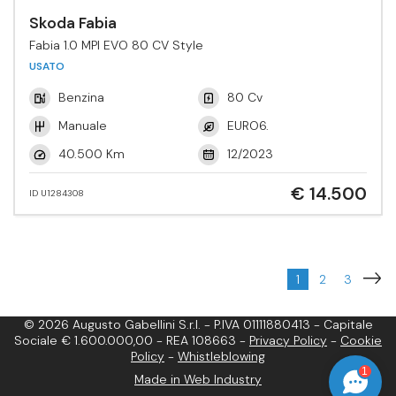
Skoda Fabia
Fabia 1.0 MPI EVO 80 CV Style
USATO
Benzina
80 Cv
Manuale
EURO6.
40.500 Km
12/2023
€ 14.500
ID U1284308
1
2
3
© 2026 Augusto Gabellini S.r.l. - P.IVA 01111880413 - Capitale
Sociale € 1.600.000,00 - REA 108663 -
Privacy Policy
-
Cookie
Policy
-
Whistleblowing
1
Made in Web Industry