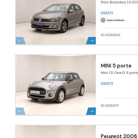
Polo Business 1.0 E
5p. Comfortline Blu
Tech.
USATO
ID U1283852
MINI 5 porte
Mini 1.5 One D 5 port
USATO
ID U1283371
Peugeot 2008