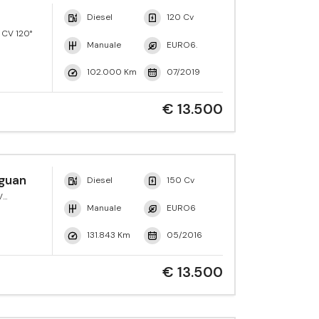
Diesel
120 Cv
 CV 120°
Manuale
EURO6.
102.000 Km
07/2019
€ 13.500
guan
Diesel
150 Cv
V
yle
Manuale
EURO6
131.843 Km
05/2016
€ 13.500