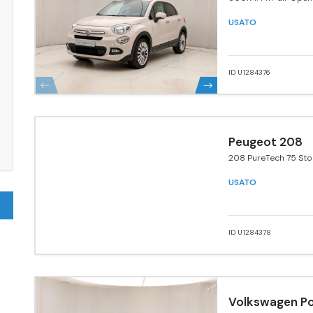
edition 4x2 140cv
USATO
ID U1284376
Peugeot 208
208 PureTech 75 Sto
porte Active
USATO
ID U1284378
Volkswagen Po