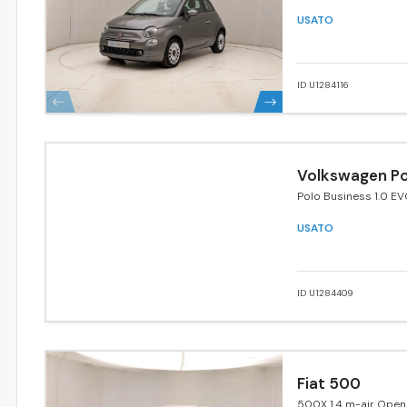
USATO
ID U1284116
Volkswagen Po
Polo Business 1.0 EV
Trendline BlueMotion
USATO
ID U1284409
Fiat 500
500X 1.4 m-air Open