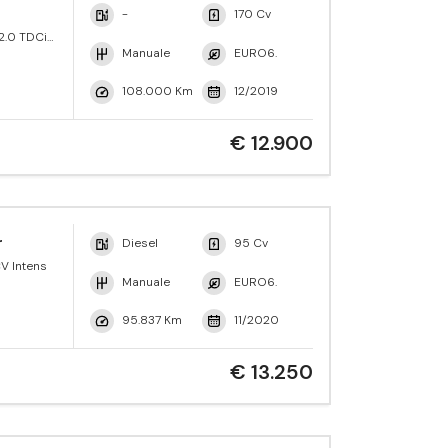
-
170 Cv
2.0 TDCi
 Trend
Manuale
EURO6.
108.000 Km
12/2019
€ 12.900
r
Diesel
95 Cv
V Intens
Manuale
EURO6.
95.837 Km
11/2020
€ 13.250