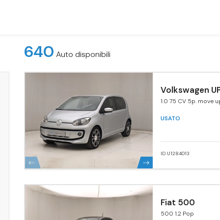
640
Auto disponibili
Volkswagen UP
1.0 75 CV 5p. move u
USATO
ID U1284013
Fiat 500
500 1.2 Pop