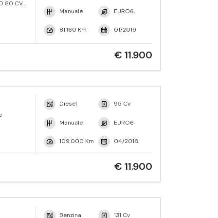
VO 80 CV
eMotion
Manuale
EURO6.
81.160 Km
01/2019
€ 11.900
Diesel
95 Cv
e
Manuale
EURO6
109.000 Km
04/2018
€ 11.900
Benzina
131 Cv