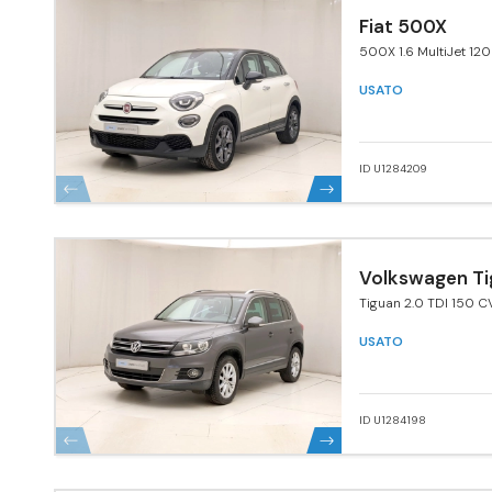
Fiat 500X
500X 1.6 MultiJet 120
USATO
ID U1284209
Volkswagen Ti
Tiguan 2.0 TDI 150 C
4MOTION Sport & St
BlueMotion Tech.
USATO
ID U1284198