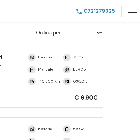
0721279325
!
Benzina
75 Cv
p!
Manuale
EURO5
140.600 Km
03/2013
€ 6.900
Benzina
69 Cv