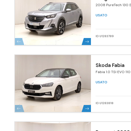
2008 PureTech 130 S
Pack
USATO
ID U1283789
Skoda Fabia
Fabia 1.0 TSI EVO 110
USATO
ID U1283818