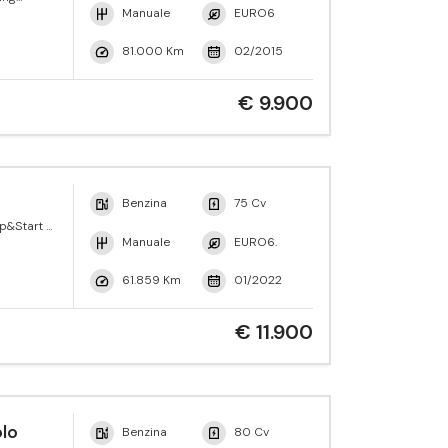
Manuale
EURO6
81.000 Km
02/2015
€ 9.900
Benzina
75 Cv
p&Start 5
Manuale
EURO6.
61.859 Km
01/2022
€ 11.900
lo
Benzina
80 Cv