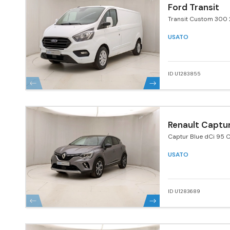
Ford Transit
Transit Custom 300 
170 MHEV PL Furgone
USATO
ID U1283855
Renault Captu
Captur Blue dCi 95 C
USATO
ID U1283689