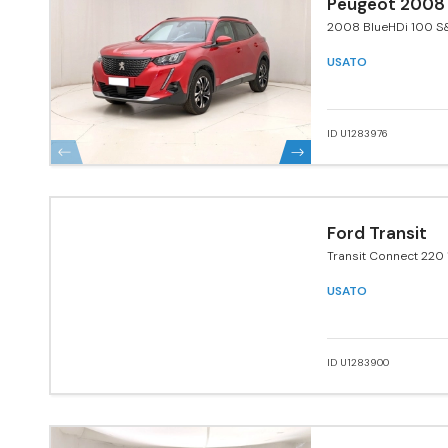
Peugeot 2008
2008 BlueHDi 100 S&
Navi Pack
USATO
ID U1283976
Ford Transit
Transit Connect 220 
120 CV PC aut. Furgo
USATO
ID U1283900