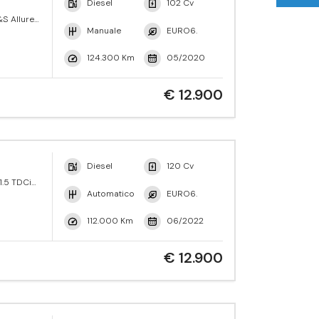
Diesel
102 Cv
S Allure
Manuale
EURO6.
124.300 Km
05/2020
€ 12.900
Diesel
120 Cv
1.5 TDCi
ne Active
Automatico
EURO6.
112.000 Km
06/2022
€ 12.900