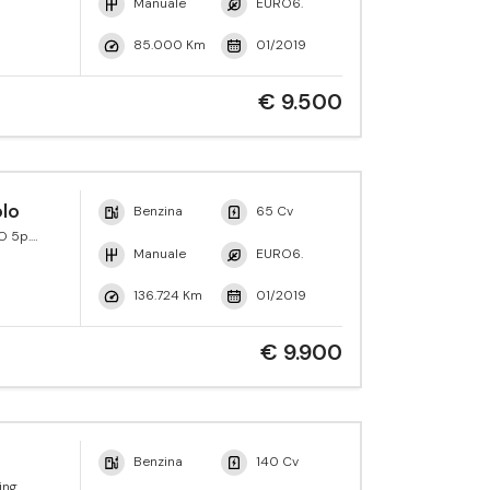
Manuale
EURO6.
85.000 Km
01/2019
€ 9.500
lo
Benzina
65 Cv
O 5p.
 Tech.
Manuale
EURO6.
136.724 Km
01/2019
€ 9.900
Benzina
140 Cv
ing