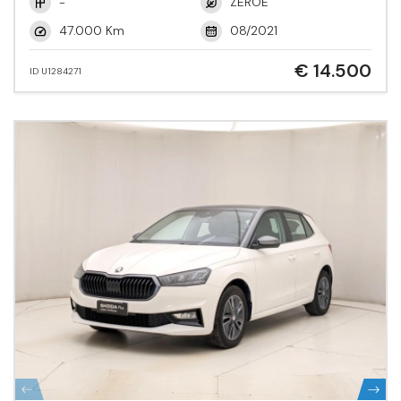
-
ZEROE
47.000 Km
08/2021
€ 14.500
ID U1284271