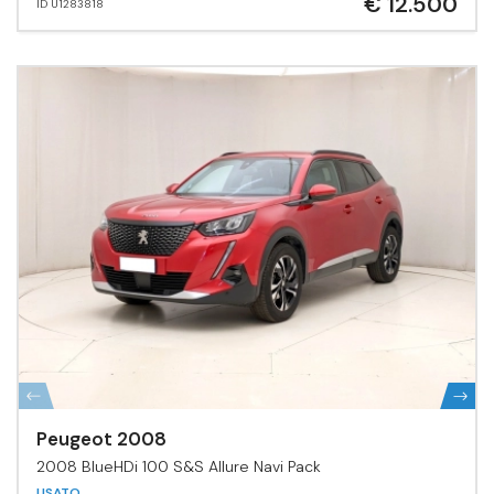
€ 12.500
ID U1283818
Peugeot 2008
2008 BlueHDi 100 S&S Allure Navi Pack
USATO