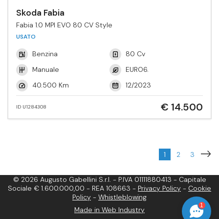
Skoda Fabia
Fabia 1.0 MPI EVO 80 CV Style
USATO
Benzina
80 Cv
Manuale
EURO6.
40.500 Km
12/2023
€ 14.500
ID U1284308
1
2
3
© 2026 Augusto Gabellini S.r.l. - P.IVA 01111880413 - Capitale
Sociale € 1.600.000,00 - REA 108663 -
Privacy Policy
-
Cookie
Policy
-
Whistleblowing
1
Made in Web Industry