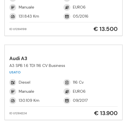
Manuale
EURO6
131.843 Km
05/2016
€ 13.500
ID U1284198
Audi A3
A3 SPB 1.6 TDI 116 CV Business
USATO
Diesel
116 Cv
Manuale
EURO6
130.109 Km
09/2017
€ 13.900
ID U1284224