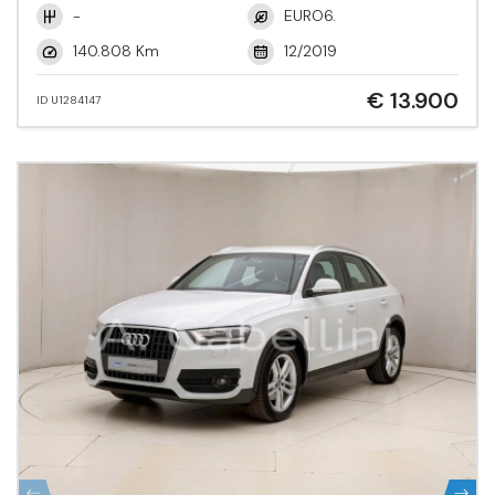
-
EURO6.
140.808 Km
12/2019
€ 13.900
ID U1284147