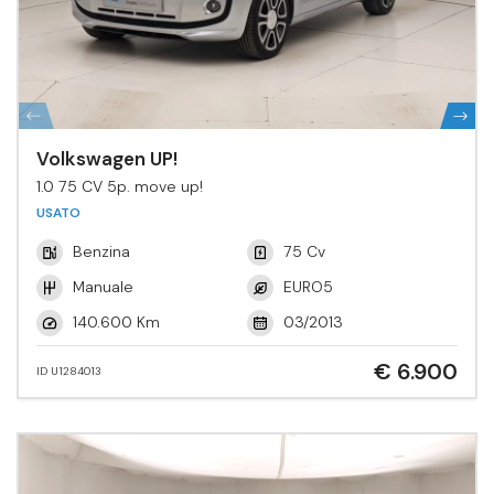
Volkswagen UP!
1.0 75 CV 5p. move up!
USATO
Benzina
75 Cv
Manuale
EURO5
140.600 Km
03/2013
€ 6.900
ID U1284013