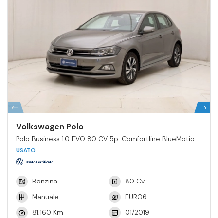
Volkswagen Polo
Polo Business 1.0 EVO 80 CV 5p. Comfortline BlueMotion
Tech.
USATO
Benzina
80 Cv
Manuale
EURO6.
81.160 Km
01/2019