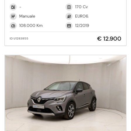
-
170 Cv
Manuale
EURO6.
108.000 Km
12/2019
€ 12.900
ID U1283855