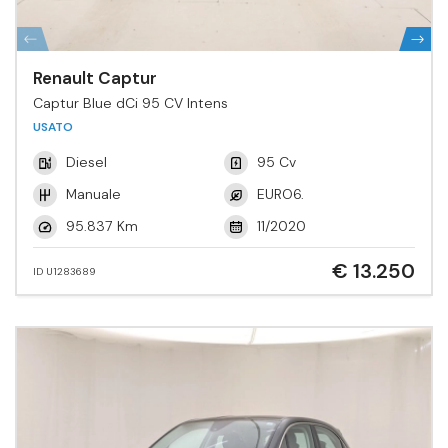
Renault Captur
Captur Blue dCi 95 CV Intens
USATO
Diesel
95 Cv
Manuale
EURO6.
95.837 Km
11/2020
€ 13.250
ID U1283689