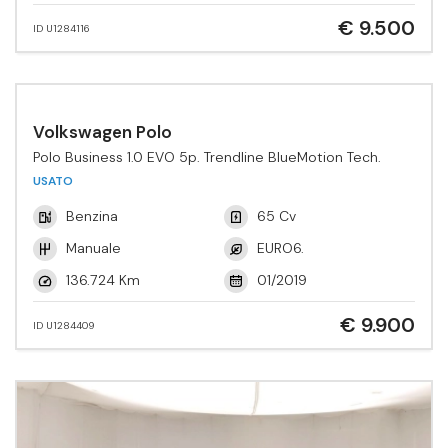
€ 9.500
ID U1284116
Volkswagen Polo
Polo Business 1.0 EVO 5p. Trendline BlueMotion Tech.
USATO
Benzina
65 Cv
Manuale
EURO6.
136.724 Km
01/2019
€ 9.900
ID U1284409