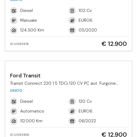
Diesel
102 Cv
Manuale
EURO6.
124.300 Km
05/2020
€ 12.900
ID U1283976
Ford Transit
Transit Connect 220 1.5 TDCi 120 CV PC aut. Furgone
Active
USATO
Diesel
120 Cv
Automatico
EURO6.
112.000 Km
06/2022
€ 12.900
ID U1283900