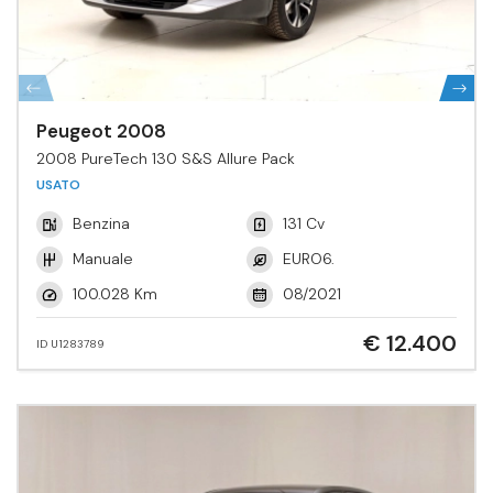
Peugeot 2008
2008 PureTech 130 S&S Allure Pack
USATO
Benzina
131 Cv
Manuale
EURO6.
100.028 Km
08/2021
€ 12.400
ID U1283789