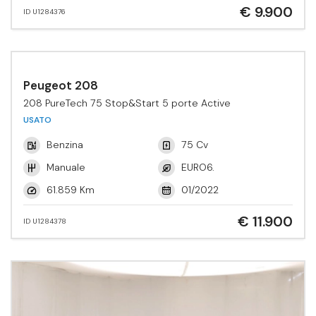
€ 9.900
ID U1284376
Peugeot 208
208 PureTech 75 Stop&Start 5 porte Active
USATO
Benzina
75 Cv
Manuale
EURO6.
61.859 Km
01/2022
€ 11.900
ID U1284378