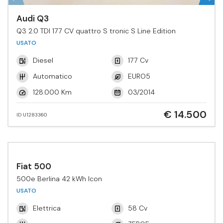
Audi Q3
Q3 2.0 TDI 177 CV quattro S tronic S Line Edition
USATO
Diesel
177 Cv
Automatico
EURO5
128.000 Km
03/2014
€ 14.500
ID U1283360
Fiat 500
500e Berlina 42 kWh Icon
USATO
Elettrica
58 Cv