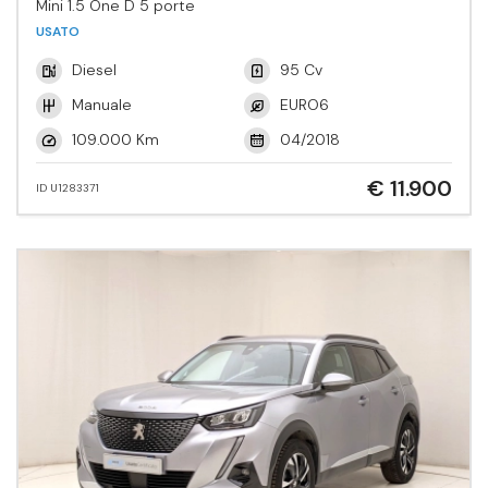
Mini 1.5 One D 5 porte
USATO
Diesel
95 Cv
Manuale
EURO6
109.000 Km
04/2018
€ 11.900
ID U1283371