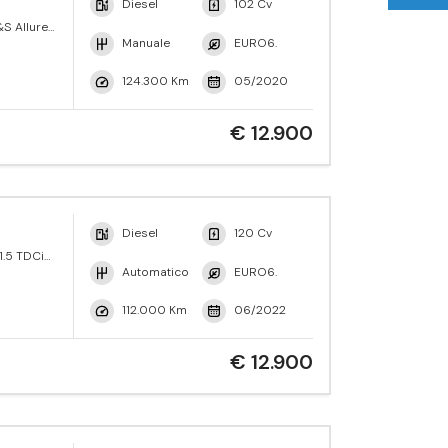
Diesel
102 Cv
S Allure
Manuale
EURO6.
124.300 Km
05/2020
€ 12.900
Diesel
120 Cv
1.5 TDCi
ne Active
Automatico
EURO6.
112.000 Km
06/2022
€ 12.900