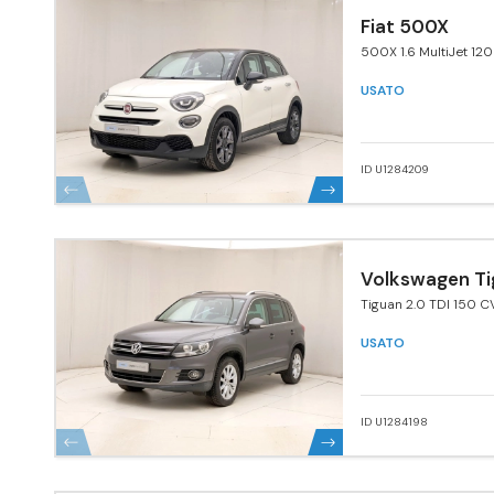
Fiat 500X
500X 1.6 MultiJet 120
USATO
ID U1284209
Volkswagen Ti
Tiguan 2.0 TDI 150 C
4MOTION Sport & St
BlueMotion Tech.
USATO
ID U1284198