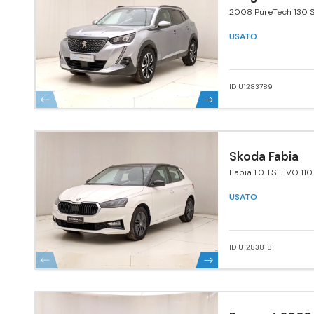
2008 PureTech 130 S
Pack
USATO
ID U1283789
Skoda Fabia
Fabia 1.0 TSI EVO 110
USATO
ID U1283818