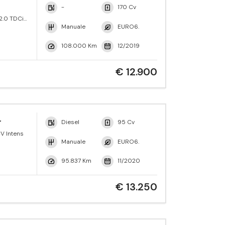
-
170 Cv
2.0 TDCi
 Trend
Manuale
EURO6.
108.000 Km
12/2019
€ 12.900
r
Diesel
95 Cv
V Intens
Manuale
EURO6.
95.837 Km
11/2020
€ 13.250