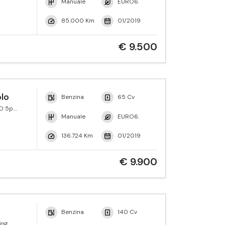
Manuale
EURO6.
85.000 Km
01/2019
€ 9.500
lo
Benzina
65 Cv
O 5p.
 Tech.
Manuale
EURO6.
136.724 Km
01/2019
€ 9.900
Benzina
140 Cv
ing