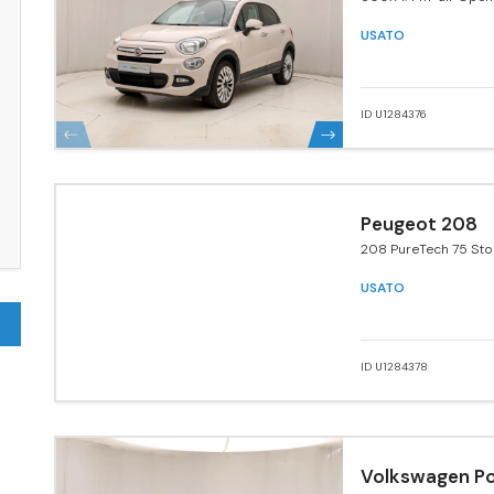
edition 4x2 140cv
USATO
ID U1284376
Peugeot 208
208 PureTech 75 Sto
porte Active
USATO
ID U1284378
Volkswagen Po