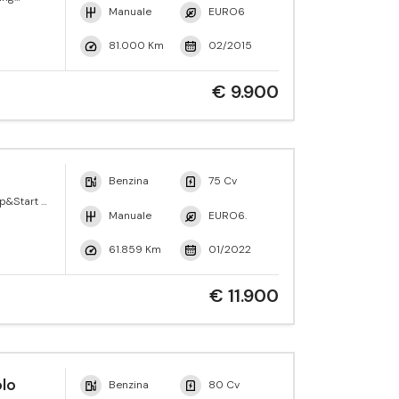
Manuale
EURO6
81.000 Km
02/2015
€ 9.900
Benzina
75 Cv
p&Start 5
Manuale
EURO6.
61.859 Km
01/2022
€ 11.900
lo
Benzina
80 Cv