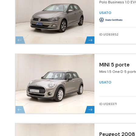
Polo Business 1.0 E
5p. Comfortline Blu
Tech.
USATO
ID U1283852
MINI 5 porte
Mini 1.5 One D 5 port
USATO
ID U1283371
Peugeot 2008