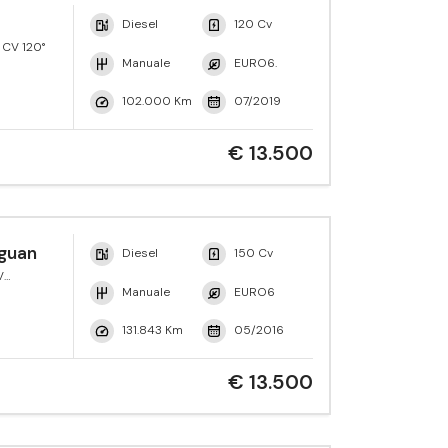
Diesel
120 Cv
 CV 120°
Manuale
EURO6.
102.000 Km
07/2019
€ 13.500
guan
Diesel
150 Cv
V
yle
Manuale
EURO6
131.843 Km
05/2016
€ 13.500