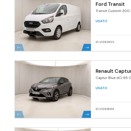
Ford Transit
Transit Custom 300 
170 MHEV PL Furgone
USATO
ID U1283855
Renault Captu
Captur Blue dCi 95 C
USATO
ID U1283689