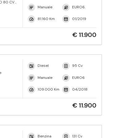
VO 80 CV
eMotion
Manuale
EURO6.
81.160 Km
01/2019
€ 11.900
Diesel
95 Cv
e
Manuale
EURO6
109.000 Km
04/2018
€ 11.900
Benzina
131 Cv