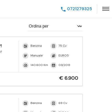
0721279325
!
Benzina
75 Cv
p!
Manuale
EURO5
140.600 Km
03/2013
€ 6.900
Benzina
69 Cv