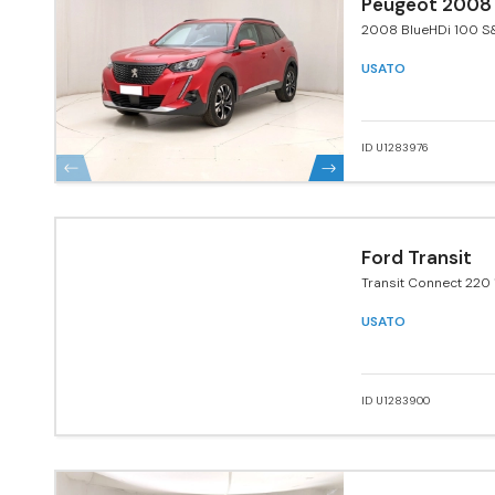
Peugeot 2008
2008 BlueHDi 100 S&
Navi Pack
USATO
ID U1283976
Ford Transit
Transit Connect 220 
120 CV PC aut. Furgo
USATO
ID U1283900