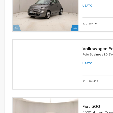
USATO
ID U1284116
Volkswagen Po
Polo Business 1.0 EV
Trendline BlueMotion
USATO
ID U1284409
Fiat 500
500X 1.4 m-air Open