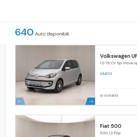
640
Auto disponibili
Volkswagen UP
1.0 75 CV 5p. move u
USATO
ID U1284013
Fiat 500
500 1.2 Pop