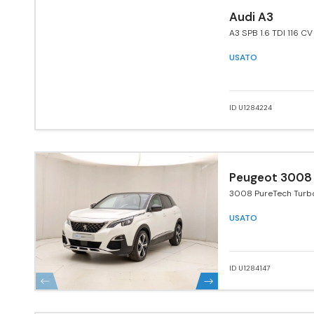
Audi A3
A3 SPB 1.6 TDI 116 C
USATO
ID U1284224
Peugeot 3008
3008 PureTech Turb
EAT8 GT Line
USATO
ID U1284147