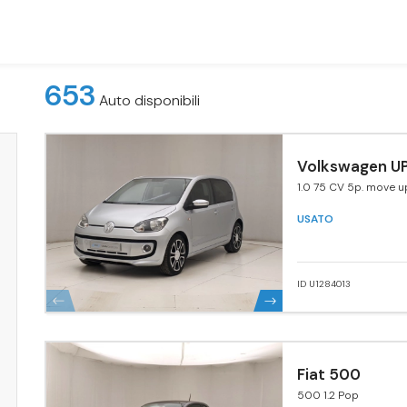
653
Auto disponibili
Volkswagen UP
1.0 75 CV 5p. move u
USATO
ID U1284013
Fiat 500
500 1.2 Pop