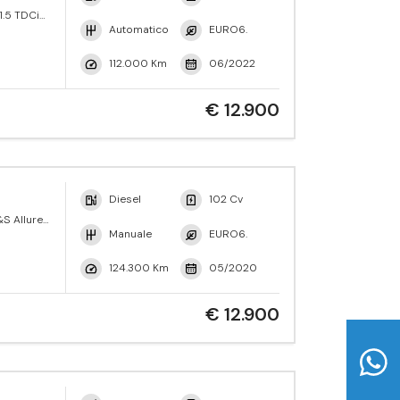
1.5 TDCi
ne Active
Automatico
EURO6.
112.000 Km
06/2022
€ 12.900
Diesel
102 Cv
S Allure
Manuale
EURO6.
124.300 Km
05/2020
€ 12.900