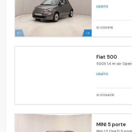
USATO
ID U1284116
Fiat 500
500X 1.4 m-air Open
edition 4x2 140cv
USATO
ID U1284376
MINI 5 porte
Mini 1.5 One D 5 port