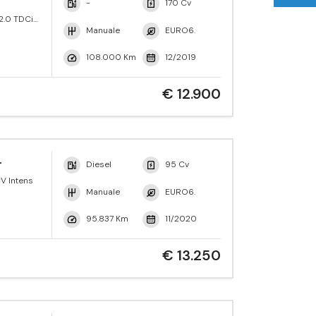
-
170 Cv
2.0 TDCi
 Trend
Manuale
EURO6.
108.000 Km
12/2019
€ 12.900
r
Diesel
95 Cv
V Intens
Manuale
EURO6.
95.837 Km
11/2020
€ 13.250