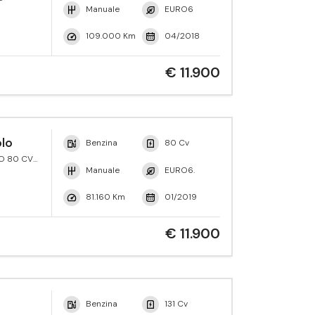
Manuale
EURO6
109.000 Km
04/2018
€ 11.900
lo
Benzina
80 Cv
VO 80 CV
eMotion
Manuale
EURO6.
81.160 Km
01/2019
€ 11.900
Benzina
131 Cv