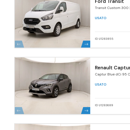
Ford Transit
Transit Custom 300 
170 MHEV PL Furgone
USATO
ID U1283855
Renault Captu
Captur Blue dCi 95 C
USATO
ID U1283689