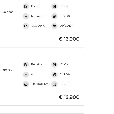
Diesel
116 Cv
V Business
Manuale
EURO6
130.109 Km
09/2017
€ 13.900
Benzina
131 Cv
o 130 S&S
-
EURO6.
140.808 Km
12/2019
€ 13.900