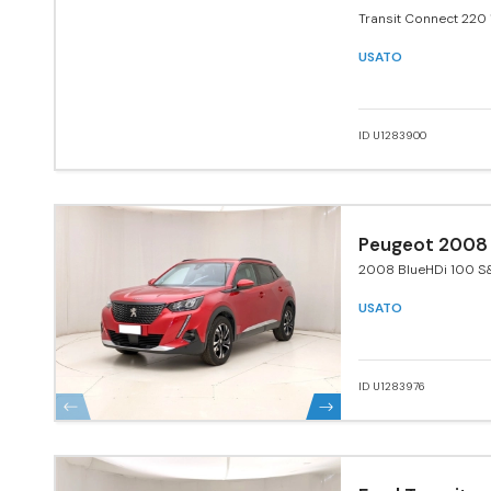
Transit Connect 220 
120 CV PC aut. Furgo
USATO
ID U1283900
Peugeot 2008
2008 BlueHDi 100 S&
Navi Pack
USATO
ID U1283976