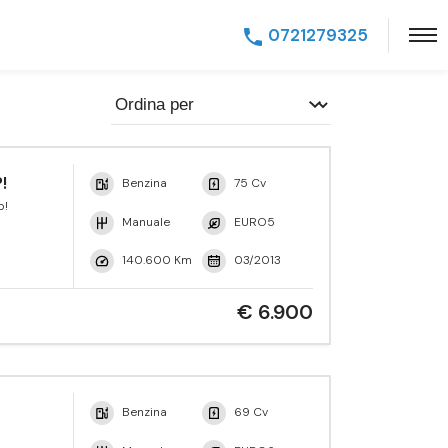
0721279325
!
Benzina
75 Cv
p!
Manuale
EURO5
140.600 Km
03/2013
€ 6.900
Benzina
69 Cv