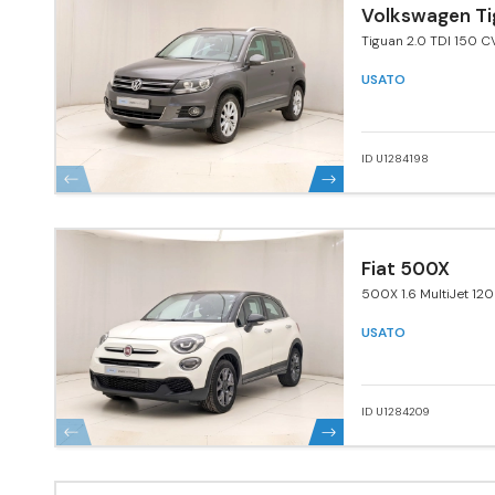
Volkswagen Ti
Tiguan 2.0 TDI 150 C
4MOTION Sport & St
BlueMotion Tech.
USATO
ID U1284198
Fiat 500X
500X 1.6 MultiJet 120
USATO
ID U1284209