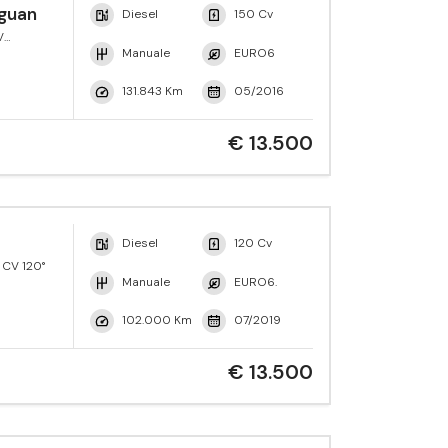
guan
Diesel
150 Cv
V
yle
Manuale
EURO6
131.843 Km
05/2016
€ 13.500
Diesel
120 Cv
 CV 120°
Manuale
EURO6.
102.000 Km
07/2019
€ 13.500