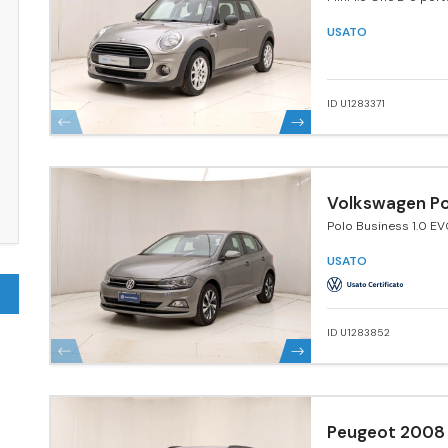
USATO
ID U1283371
Volkswagen Po
Polo Business 1.0 E
5p. Comfortline Blu
Tech.
USATO
ID U1283852
Peugeot 2008