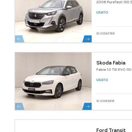
2008 PureTech 130 S
Pack
USATO
ID U1283789
Skoda Fabia
Fabia 1.0 TSI EVO 110
USATO
ID U1283818
Ford Transit