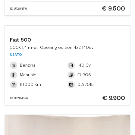
€ 9.500
ID U1284116
Fiat 500
500X 1.4 m-air Opening edition 4x2 140cv
USATO
Benzina
140 Cv
Manuale
EURO6
81.000 Km
02/2015
€ 9.900
ID U1284376