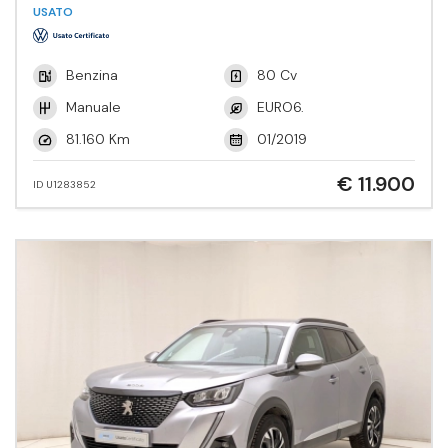
Tech.
USATO
Benzina
80 Cv
Manuale
EURO6.
81.160 Km
01/2019
€ 11.900
ID U1283852