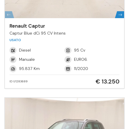
Renault Captur
Captur Blue dCi 95 CV Intens
USATO
Diesel
95 Cv
Manuale
EURO6.
95.837 Km
11/2020
€ 13.250
ID U1283689