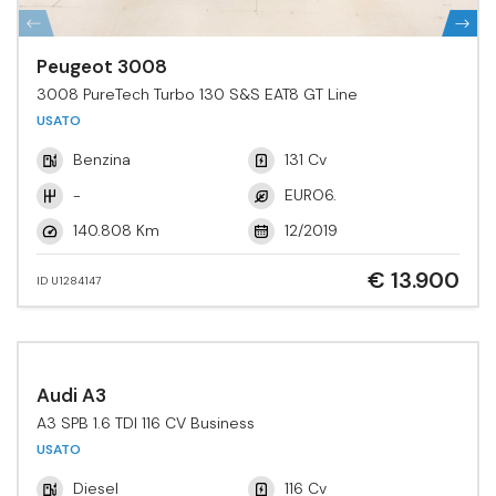
Peugeot 3008
3008 PureTech Turbo 130 S&S EAT8 GT Line
USATO
Benzina
131 Cv
-
EURO6.
140.808 Km
12/2019
€ 13.900
ID U1284147
Audi A3
A3 SPB 1.6 TDI 116 CV Business
USATO
Diesel
116 Cv