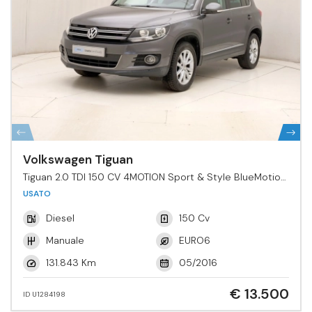
Volkswagen Tiguan
Tiguan 2.0 TDI 150 CV 4MOTION Sport & Style BlueMotion
Tech.
USATO
Diesel
150 Cv
Manuale
EURO6
131.843 Km
05/2016
€ 13.500
ID U1284198