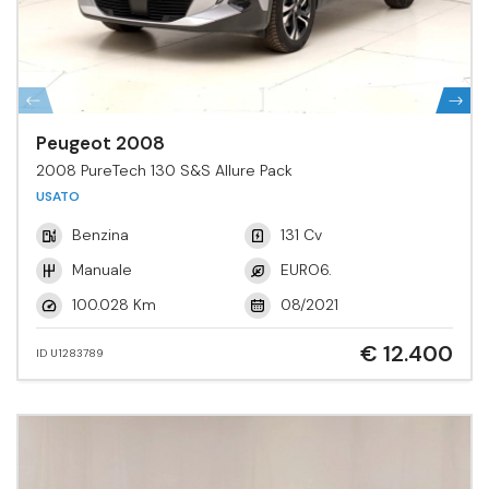
Peugeot 2008
2008 PureTech 130 S&S Allure Pack
USATO
Benzina
131 Cv
Manuale
EURO6.
100.028 Km
08/2021
€ 12.400
ID U1283789