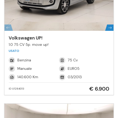
Volkswagen UP!
1.0 75 CV 5p. move up!
USATO
Benzina
75 Cv
Manuale
EURO5
140.600 Km
03/2013
€ 6.900
ID U1284013