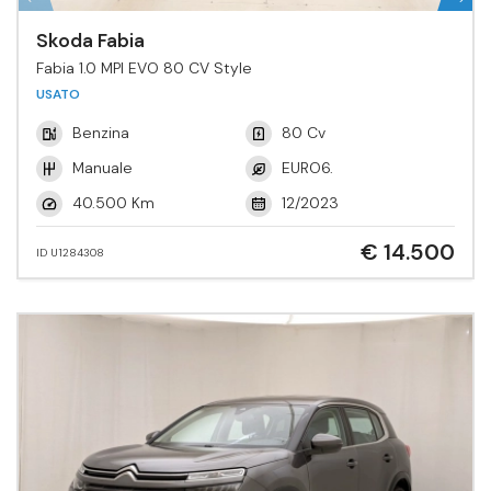
Skoda Fabia
Fabia 1.0 MPI EVO 80 CV Style
USATO
Benzina
80 Cv
Manuale
EURO6.
40.500 Km
12/2023
€ 14.500
ID U1284308