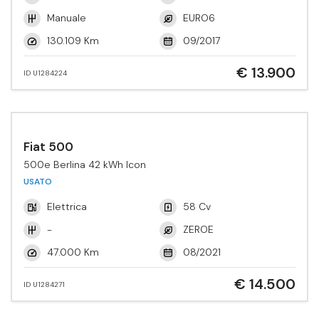
Manuale
EURO6
130.109 Km
09/2017
€ 13.900
ID U1284224
Fiat 500
500e Berlina 42 kWh Icon
USATO
Elettrica
58 Cv
-
ZEROE
47.000 Km
08/2021
€ 14.500
ID U1284271