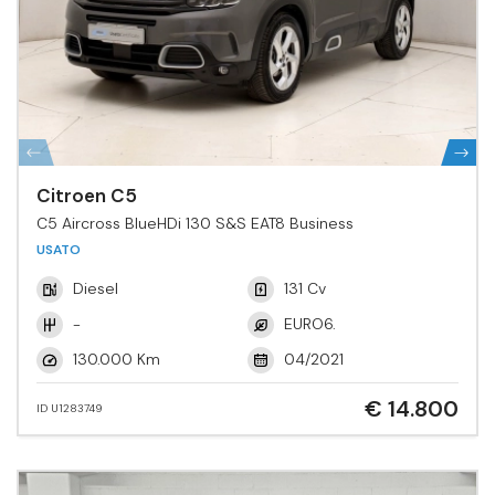
Citroen C5
C5 Aircross BlueHDi 130 S&S EAT8 Business
USATO
Diesel
131 Cv
-
EURO6.
130.000 Km
04/2021
€ 14.800
ID U1283749