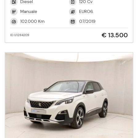
Diesel
120 Cv
Manuale
EURO6.
102.000 Km
07/2019
€ 13.500
ID U1284209