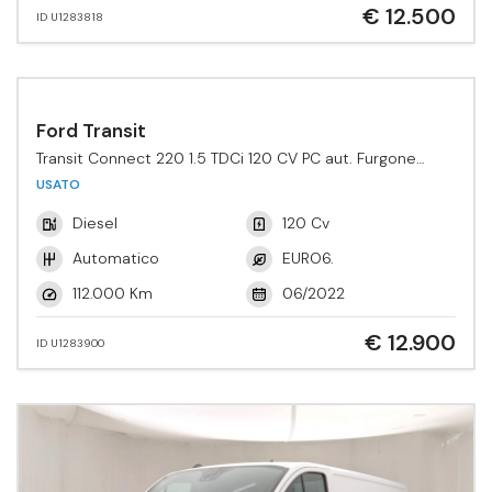
€ 12.500
ID U1283818
Ford Transit
Transit Connect 220 1.5 TDCi 120 CV PC aut. Furgone
Active
USATO
Diesel
120 Cv
Automatico
EURO6.
112.000 Km
06/2022
€ 12.900
ID U1283900