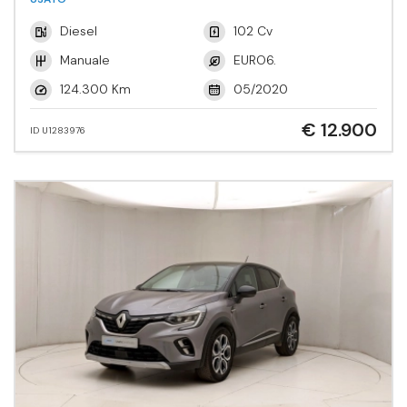
Diesel
102 Cv
Manuale
EURO6.
124.300 Km
05/2020
€ 12.900
ID U1283976