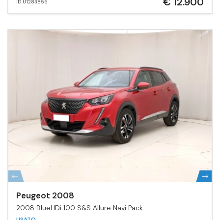
€ 12.900
ID U1283855
Peugeot 2008
2008 BlueHDi 100 S&S Allure Navi Pack
USATO