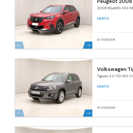
Peugeot 2008
2008 BlueHDi 100 S&
Navi Pack
USATO
ID U1283976
Volkswagen Ti
Tiguan 2.0 TDI 150 C
4MOTION Sport & St
BlueMotion Tech.
USATO
ID U1284198