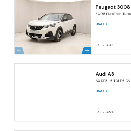
Peugeot 3008
3008 PureTech Turb
EAT8 GT Line
USATO
ID U1284147
Audi A3
A3 SPB 1.6 TDI 116 C
USATO
ID U1284224