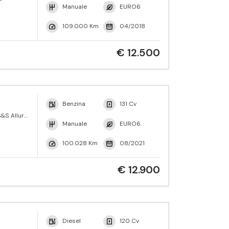
Manuale
EURO6
109.000 Km
04/2018
€ 12.500
Benzina
131 Cv
&S Allure
Manuale
EURO6.
100.028 Km
08/2021
€ 12.900
Diesel
120 Cv