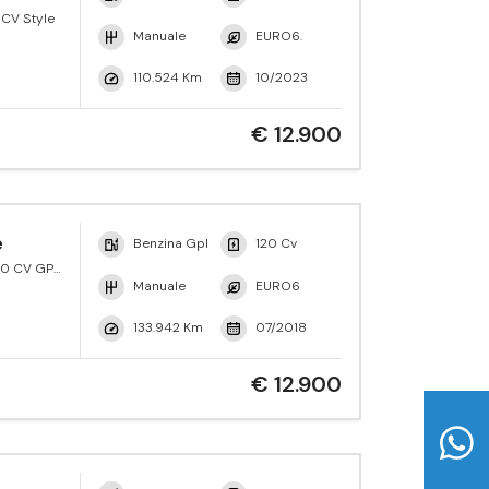
 CV Style
Manuale
EURO6.
110.524 Km
10/2023
€ 12.900
e
Benzina Gpl
120 Cv
120 CV GPL
Manuale
EURO6
133.942 Km
07/2018
€ 12.900