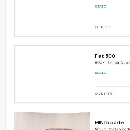
USATO
ID U1284116
Fiat 500
500X 1.4 m-air Open
edition 4x2 140cv
USATO
ID U1284376
MINI 5 porte
Mini 1.5 One D 5 port