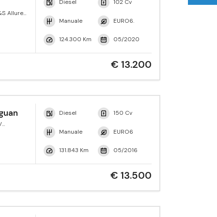
Diesel
102 Cv
S Allure
Manuale
EURO6.
124.300 Km
05/2020
€ 13.200
guan
Diesel
150 Cv
V
yle
Manuale
EURO6
131.843 Km
05/2016
€ 13.500