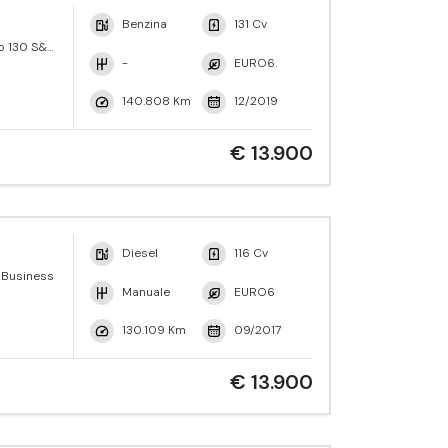
Benzina
131 Cv
o 130 S&S
-
EURO6.
140.808 Km
12/2019
€ 13.900
Diesel
116 Cv
V Business
Manuale
EURO6
130.109 Km
09/2017
€ 13.900