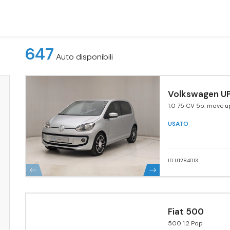
647
Auto disponibili
Volkswagen UP
1.0 75 CV 5p. move u
USATO
ID U1284013
Fiat 500
500 1.2 Pop