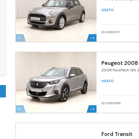
USATO
ID U1283371
Peugeot 2008
2008 PureTech 130 S
Pack
USATO
ID U1283789
Ford Transit