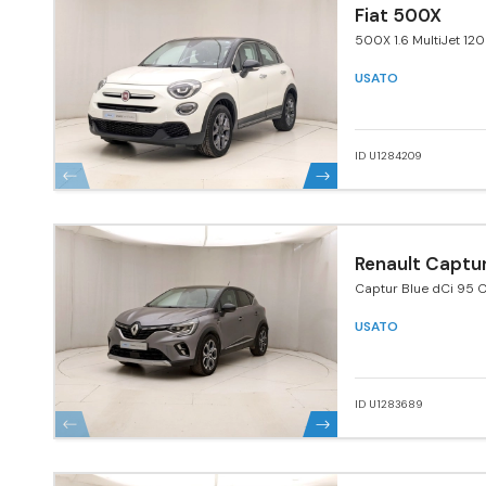
Fiat 500X
500X 1.6 MultiJet 120
USATO
ID U1284209
Renault Captu
Captur Blue dCi 95 C
USATO
ID U1283689