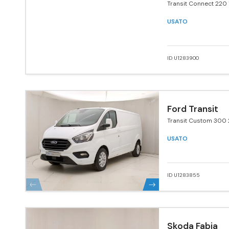
Transit Connect 220 
120 CV PC aut. Furgo
USATO
ID U1283900
Ford Transit
Transit Custom 300 
170 MHEV PL Furgone
USATO
ID U1283855
Skoda Fabia