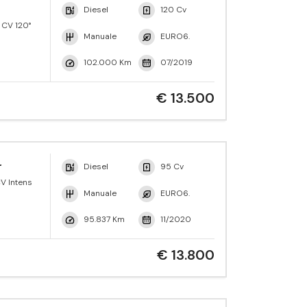
Diesel
120 Cv
 CV 120°
Manuale
EURO6.
102.000 Km
07/2019
€ 13.500
r
Diesel
95 Cv
V Intens
Manuale
EURO6.
95.837 Km
11/2020
€ 13.800