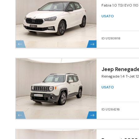
Fabia 1.0 TSI EVO 110
USATO
ID U1283818
Jeep Renegad
Renegade 1.4 T-Jet 
Longitude
USATO
ID U1284216