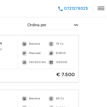
0721279325
!
Benzina
75 Cv
p!
Manuale
EURO5
140.600 Km
03/2013
€ 7.500
Benzina
69 Cv