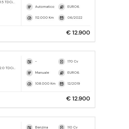
1.5 TDCi
ne Active
Automatico
EURO6.
112.000 Km
06/2022
€ 12.900
-
170 Cv
2.0 TDCi
 Trend
Manuale
EURO6.
108.000 Km
12/2019
€ 12.900
Benzina
110 Cv