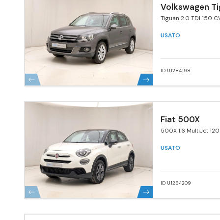
Volkswagen Ti
Tiguan 2.0 TDI 150 C
4MOTION Sport & St
BlueMotion Tech.
USATO
ID U1284198
Fiat 500X
500X 1.6 MultiJet 120
USATO
ID U1284209