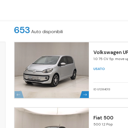
653
Auto disponibili
Volkswagen UP
1.0 75 CV 5p. move u
USATO
ID U1284013
Fiat 500
500 1.2 Pop