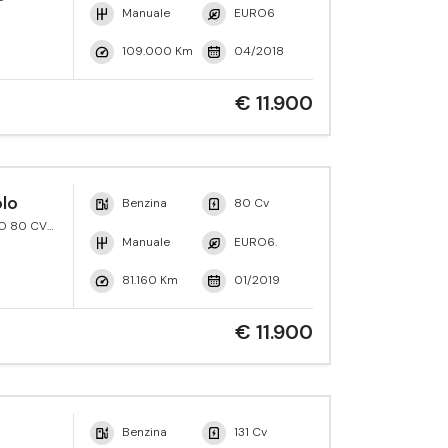
Manuale
EURO6
109.000 Km
04/2018
€ 11.900
lo
Benzina
80 Cv
VO 80 CV
eMotion
Manuale
EURO6.
81.160 Km
01/2019
€ 11.900
Benzina
131 Cv