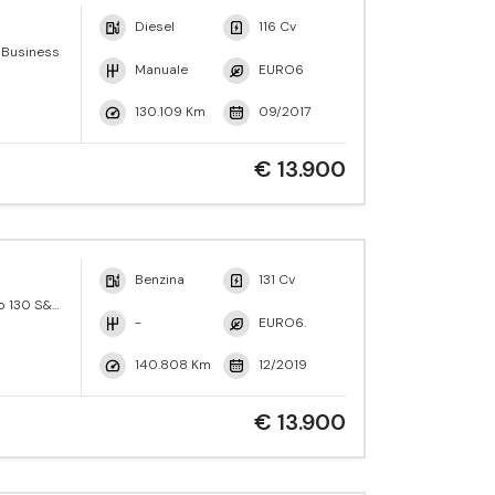
Diesel
116 Cv
V Business
Manuale
EURO6
130.109 Km
09/2017
€ 13.900
Benzina
131 Cv
o 130 S&S
-
EURO6.
140.808 Km
12/2019
€ 13.900