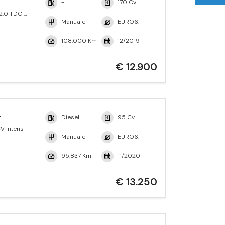
-
170 Cv
2.0 TDCi
 Trend
Manuale
EURO6.
108.000 Km
12/2019
€ 12.900
r
Diesel
95 Cv
V Intens
Manuale
EURO6.
95.837 Km
11/2020
€ 13.250