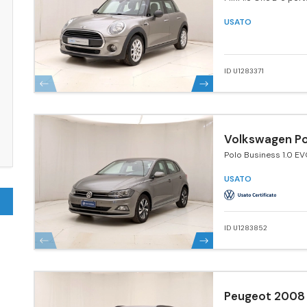
USATO
ID U1283371
Volkswagen Po
Polo Business 1.0 E
5p. Comfortline Blu
Tech.
USATO
ID U1283852
Peugeot 2008