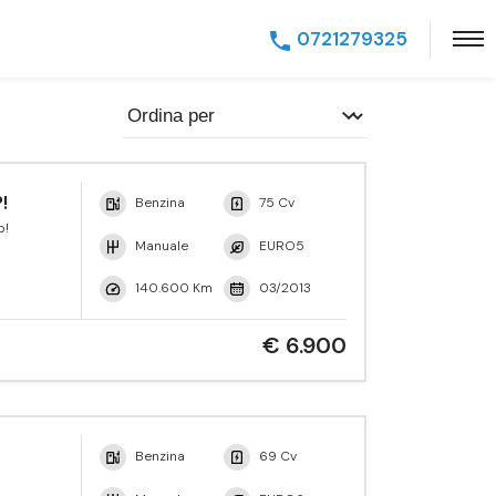
0721279325
!
Benzina
75 Cv
p!
Manuale
EURO5
140.600 Km
03/2013
€ 6.900
Benzina
69 Cv