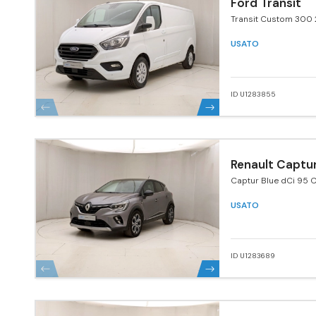
Ford Transit
Transit Custom 300 
170 MHEV PL Furgone
USATO
ID U1283855
Renault Captu
Captur Blue dCi 95 C
USATO
ID U1283689