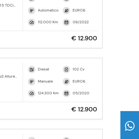
1.5 TDCi
ne Active
Automatico
EURO6.
112.000 Km
06/2022
€ 12.900
Diesel
102 Cv
S Allure
Manuale
EURO6.
124.300 Km
05/2020
€ 12.900