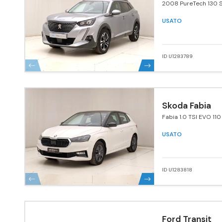
2008 PureTech 130 S
Pack
USATO
ID U1283789
Skoda Fabia
Fabia 1.0 TSI EVO 110
USATO
ID U1283818
Ford Transit