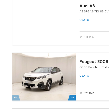
Audi A3
A3 SPB 1.6 TDI 116 C
USATO
ID U1284224
Peugeot 3008
3008 PureTech Turb
EAT8 GT Line
USATO
ID U1284147