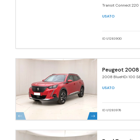
Transit Connect 220 
120 CV PC aut. Furgo
USATO
ID U1283900
Peugeot 2008
2008 BlueHDi 100 S&
Navi Pack
USATO
ID U1283976