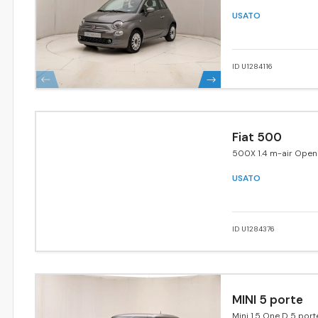
USATO
ID U1284116
Fiat 500
500X 1.4 m-air Open
edition 4x2 140cv
USATO
ID U1284376
MINI 5 porte
Mini 1.5 One D 5 port