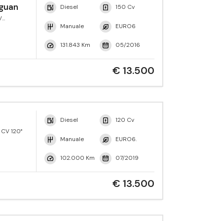
guan
Diesel
150 Cv
V
yle
Manuale
EURO6
131.843 Km
05/2016
€ 13.500
Diesel
120 Cv
 CV 120°
Manuale
EURO6.
102.000 Km
07/2019
€ 13.500