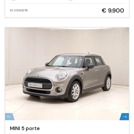
€ 9.900
ID U1284376
MINI 5 porte