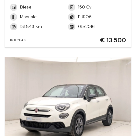
Diesel
150 Cv
Manuale
EURO6
131.843 Km
05/2016
€ 13.500
ID U1284198