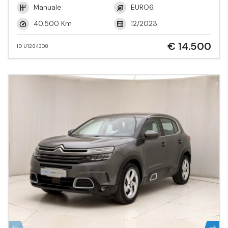
Manuale
EURO6.
40.500 Km
12/2023
€ 14.500
ID U1284308