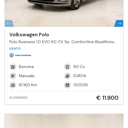
Volkswagen Polo
Polo Business 1.0 EVO 80 CV 5p. Comfortline BlueMotion
Tech.
USATO
Benzina
80 Cv
Manuale
EURO6.
81.160 Km
01/2019
€ 11.900
ID U1283852