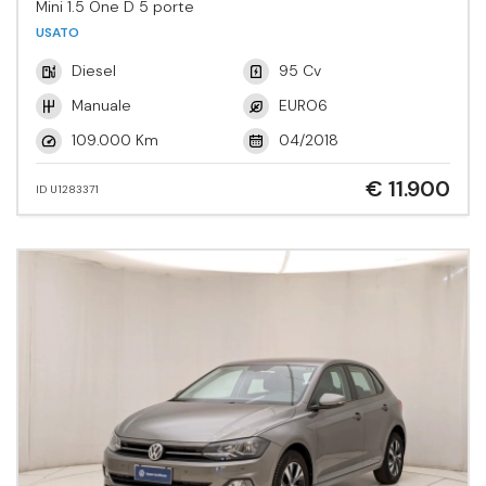
Mini 1.5 One D 5 porte
USATO
Diesel
95 Cv
Manuale
EURO6
109.000 Km
04/2018
€ 11.900
ID U1283371