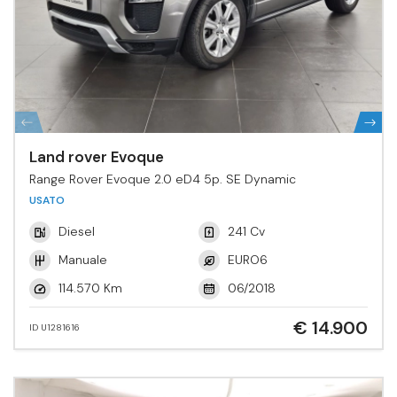
Land rover Evoque
Range Rover Evoque 2.0 eD4 5p. SE Dynamic
USATO
Diesel
241 Cv
Manuale
EURO6
114.570 Km
06/2018
€ 14.900
ID U1281616