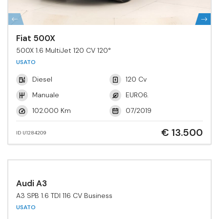
Fiat 500X
500X 1.6 MultiJet 120 CV 120°
USATO
Diesel
120 Cv
Manuale
EURO6.
102.000 Km
07/2019
€ 13.500
ID U1284209
Audi A3
A3 SPB 1.6 TDI 116 CV Business
USATO