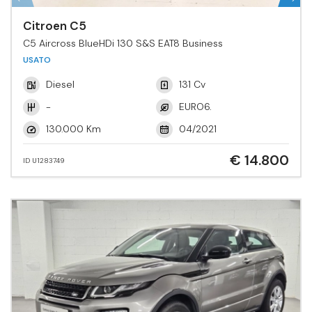
Citroen C5
C5 Aircross BlueHDi 130 S&S EAT8 Business
USATO
Diesel
131 Cv
-
EURO6.
130.000 Km
04/2021
€ 14.800
ID U1283749