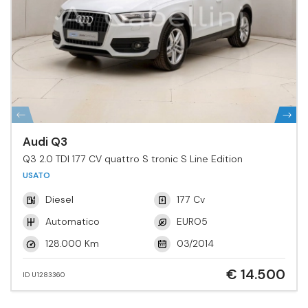
Audi Q3
Q3 2.0 TDI 177 CV quattro S tronic S Line Edition
USATO
Diesel
177 Cv
Automatico
EURO5
128.000 Km
03/2014
€ 14.500
ID U1283360