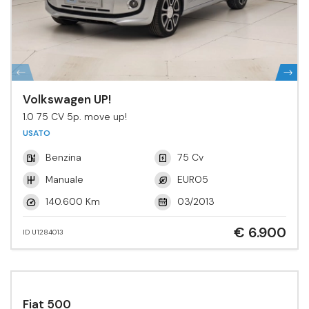
Volkswagen UP!
1.0 75 CV 5p. move up!
USATO
Benzina
75 Cv
Manuale
EURO5
140.600 Km
03/2013
€ 6.900
ID U1284013
Fiat 500