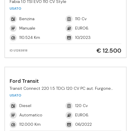
Fabia 1.0 TSI EVO 110 CV Style
USATO
Benzina
110 Cv
Manuale
EURO6.
110.524 Km
10/2023
€ 12.500
ID U1283818
Ford Transit
Transit Connect 220 1.5 TDCi 120 CV PC aut. Furgone
Active
USATO
Diesel
120 Cv
Automatico
EURO6.
112.000 Km
06/2022