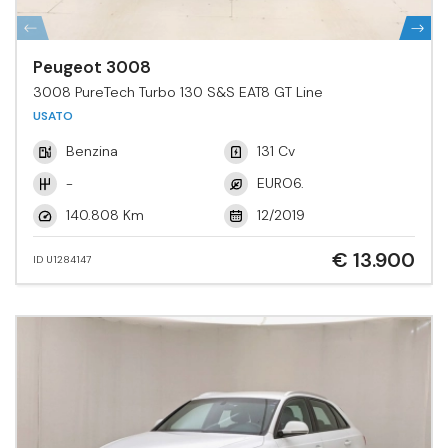
Peugeot 3008
3008 PureTech Turbo 130 S&S EAT8 GT Line
USATO
Benzina
131 Cv
-
EURO6.
140.808 Km
12/2019
€ 13.900
ID U1284147