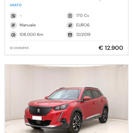
USATO
-
170 Cv
Manuale
EURO6.
108.000 Km
12/2019
€ 12.900
ID U1283855