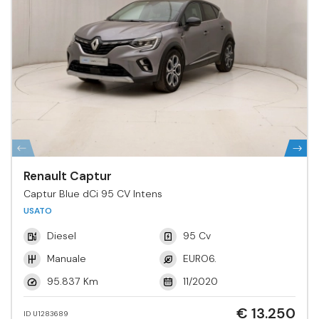
Renault Captur
Captur Blue dCi 95 CV Intens
USATO
Diesel
95 Cv
Manuale
EURO6.
95.837 Km
11/2020
€ 13.250
ID U1283689