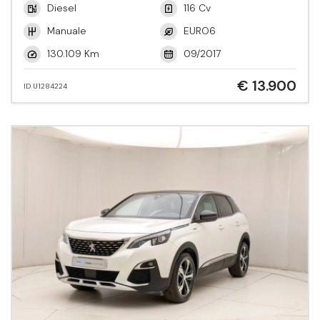
Diesel
116 Cv
Manuale
EURO6
130.109 Km
09/2017
€ 13.900
ID U1284224