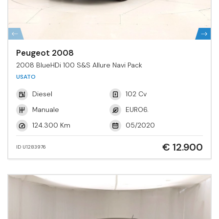
Peugeot 2008
2008 BlueHDi 100 S&S Allure Navi Pack
USATO
Diesel
102 Cv
Manuale
EURO6.
124.300 Km
05/2020
€ 12.900
ID U1283976