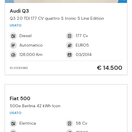
Audi Q3
Q3 2.0 TDI 177 CV quattro S tronic S Line Edition
USATO
Diesel
177 Cv
Automatico
EURO5
128.000 Km
03/2014
€ 14.500
ID U1283360
Fiat 500
500e Berlina 42 kWh Icon
USATO
Elettrica
58 Cv