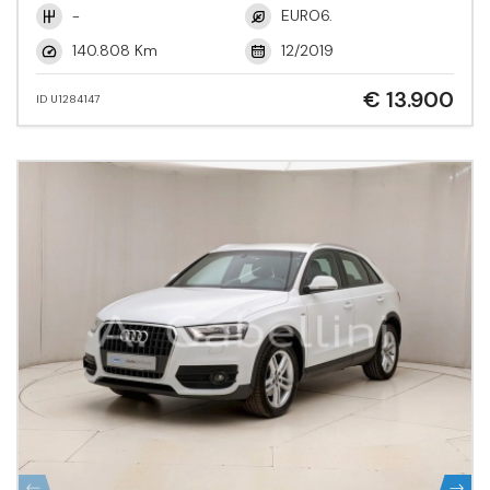
-
EURO6.
140.808 Km
12/2019
€ 13.900
ID U1284147