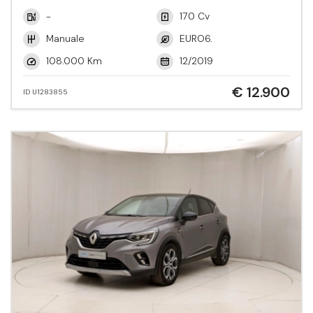
-
170 Cv
Manuale
EURO6.
108.000 Km
12/2019
€ 12.900
ID U1283855