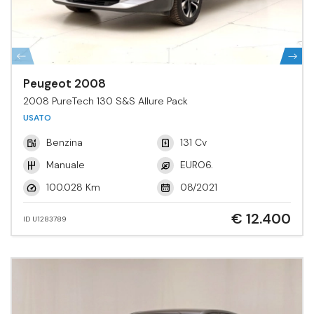
Peugeot 2008
2008 PureTech 130 S&S Allure Pack
USATO
Benzina
131 Cv
Manuale
EURO6.
100.028 Km
08/2021
€ 12.400
ID U1283789