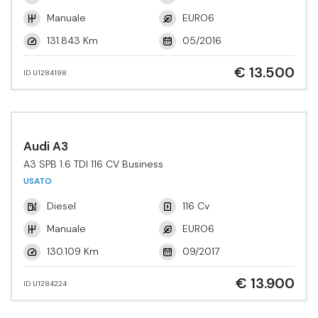
Manuale
EURO6
131.843 Km
05/2016
€ 13.500
ID U1284198
Audi A3
A3 SPB 1.6 TDI 116 CV Business
USATO
Diesel
116 Cv
Manuale
EURO6
130.109 Km
09/2017
€ 13.900
ID U1284224