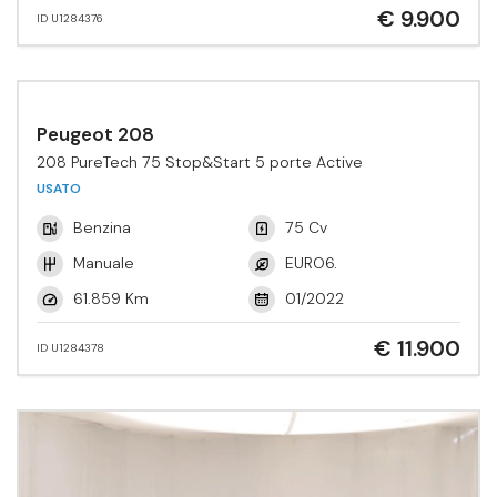
€ 9.900
ID U1284376
Peugeot 208
208 PureTech 75 Stop&Start 5 porte Active
USATO
Benzina
75 Cv
Manuale
EURO6.
61.859 Km
01/2022
€ 11.900
ID U1284378