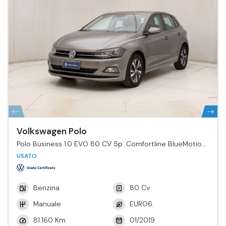
Volkswagen Polo
Polo Business 1.0 EVO 80 CV 5p. Comfortline BlueMotion
Tech.
USATO
Benzina
80 Cv
Manuale
EURO6.
81.160 Km
01/2019