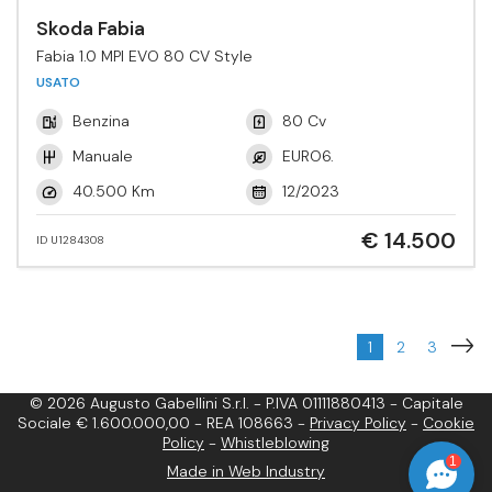
Skoda Fabia
Fabia 1.0 MPI EVO 80 CV Style
USATO
Benzina
80 Cv
Manuale
EURO6.
40.500 Km
12/2023
€ 14.500
ID U1284308
1
2
3
© 2026 Augusto Gabellini S.r.l. - P.IVA 01111880413 - Capitale
Sociale € 1.600.000,00 - REA 108663 -
Privacy Policy
-
Cookie
Policy
-
Whistleblowing
1
Made in Web Industry