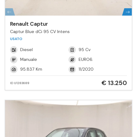
Renault Captur
Captur Blue dCi 95 CV Intens
USATO
Diesel
95 Cv
Manuale
EURO6.
95.837 Km
11/2020
€ 13.250
ID U1283689