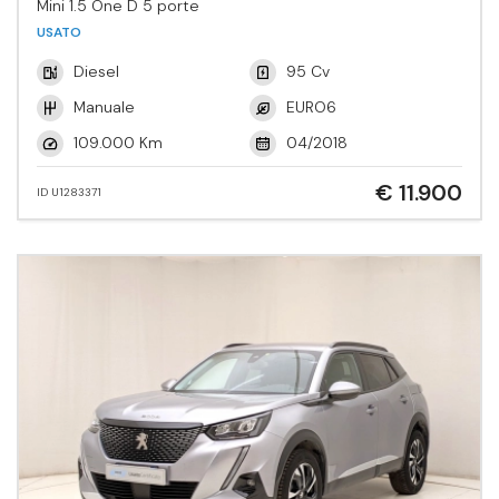
Mini 1.5 One D 5 porte
USATO
Diesel
95 Cv
Manuale
EURO6
109.000 Km
04/2018
€ 11.900
ID U1283371