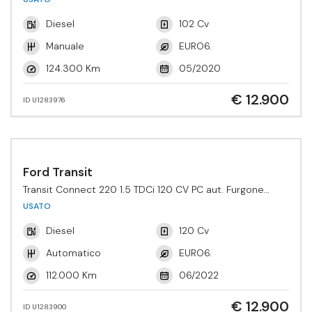
Diesel
102 Cv
Manuale
EURO6.
124.300 Km
05/2020
€ 12.900
ID U1283976
Ford Transit
Transit Connect 220 1.5 TDCi 120 CV PC aut. Furgone
Active
USATO
Diesel
120 Cv
Automatico
EURO6.
112.000 Km
06/2022
€ 12.900
ID U1283900