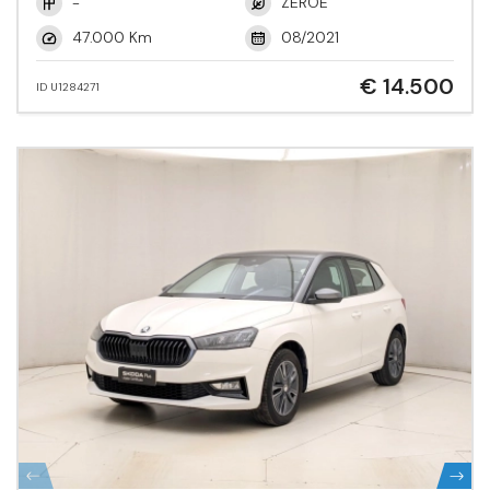
-
ZEROE
47.000 Km
08/2021
€ 14.500
ID U1284271