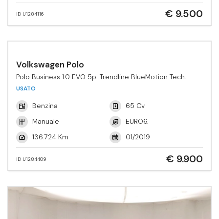
€ 9.500
ID U1284116
Volkswagen Polo
Polo Business 1.0 EVO 5p. Trendline BlueMotion Tech.
USATO
Benzina
65 Cv
Manuale
EURO6.
136.724 Km
01/2019
€ 9.900
ID U1284409