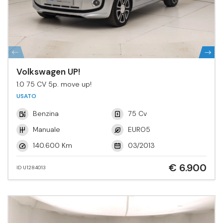
Volkswagen UP!
1.0 75 CV 5p. move up!
USATO
Benzina
75 Cv
Manuale
EURO5
140.600 Km
03/2013
€ 6.900
ID U1284013