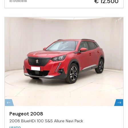
€ 12.500
ID U1283818
Peugeot 2008
2008 BlueHDi 100 S&S Allure Navi Pack
USATO