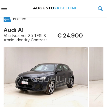
Prenota questo veicolo senza
impegno di acquisto
INDIETRO
Audi A1
€ 24.900
A1 citycarver 35 TFSI S
tronic Identity Contrast
Audi A1
A1 citycarver 35 TFSI S tronic Identity Contrast