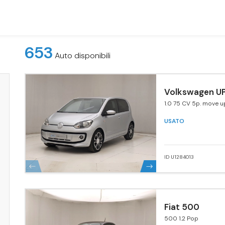
653
Auto disponibili
Volkswagen UP
1.0 75 CV 5p. move u
USATO
ID U1284013
Fiat 500
500 1.2 Pop