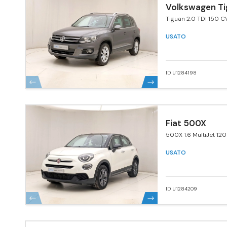
Volkswagen Ti
Tiguan 2.0 TDI 150 C
4MOTION Sport & St
BlueMotion Tech.
USATO
ID U1284198
Fiat 500X
500X 1.6 MultiJet 120
USATO
ID U1284209