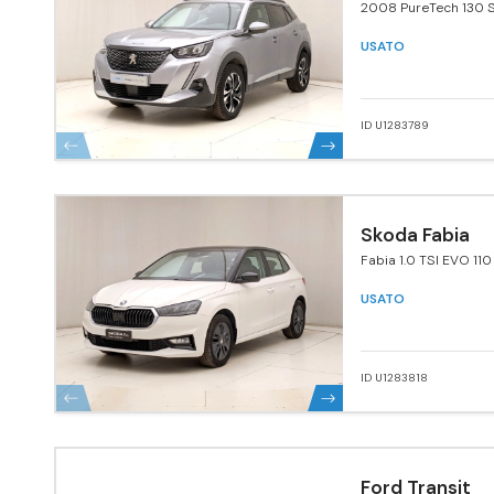
2008 PureTech 130 S
Pack
USATO
ID U1283789
Skoda Fabia
Fabia 1.0 TSI EVO 110
USATO
ID U1283818
Ford Transit