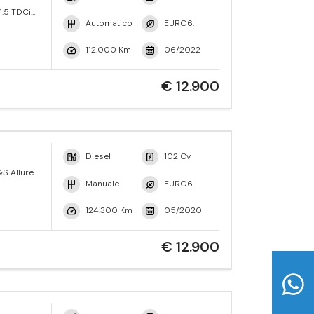
1.5 TDCi
ne Active
Automatico
EURO6.
112.000 Km
06/2022
€ 12.900
Diesel
102 Cv
S Allure
Manuale
EURO6.
124.300 Km
05/2020
€ 12.900