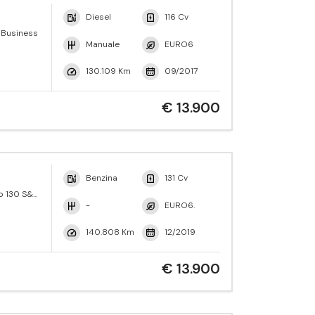
Diesel
116 Cv
V Business
Manuale
EURO6
130.109 Km
09/2017
€ 13.900
Benzina
131 Cv
o 130 S&S
-
EURO6.
140.808 Km
12/2019
€ 13.900