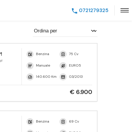
0721279325
!
Benzina
75 Cv
p!
Manuale
EURO5
140.600 Km
03/2013
€ 6.900
Benzina
69 Cv