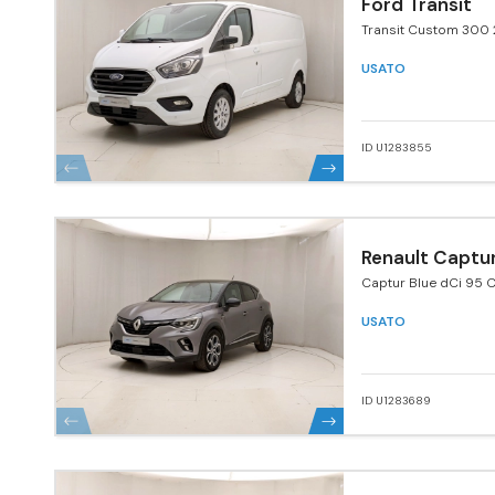
Ford Transit
Transit Custom 300 
170 MHEV PL Furgone
USATO
ID U1283855
Renault Captu
Captur Blue dCi 95 C
USATO
ID U1283689