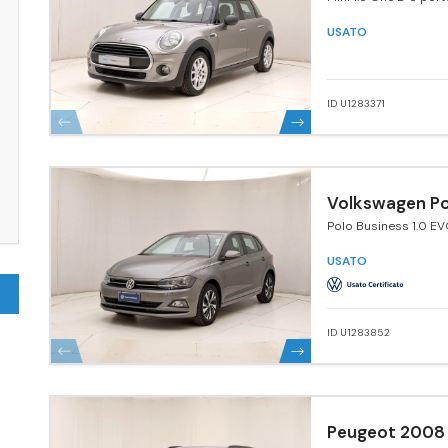
USATO
ID U1283371
Volkswagen Po
Polo Business 1.0 E
5p. Comfortline Blu
Tech.
USATO
ID U1283852
Peugeot 2008