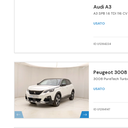
Audi A3
A3 SPB 1.6 TDI 116 C
USATO
ID U1284224
Peugeot 3008
3008 PureTech Turb
EAT8 GT Line
USATO
ID U1284147