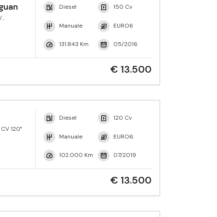
guan
Diesel
150 Cv
V
yle
Manuale
EURO6
131.843 Km
05/2016
€ 13.500
Diesel
120 Cv
 CV 120°
Manuale
EURO6.
102.000 Km
07/2019
€ 13.500