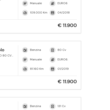
Manuale
EURO6
109.000 Km
04/2018
€ 11.900
lo
Benzina
80 Cv
VO 80 CV
eMotion
Manuale
EURO6.
81.160 Km
01/2019
€ 11.900
Benzina
131 Cv