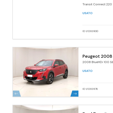
Transit Connect 220 
120 CV PC aut. Furgo
USATO
ID U1283900
Peugeot 2008
2008 BlueHDi 100 S&
Navi Pack
USATO
ID U1283976