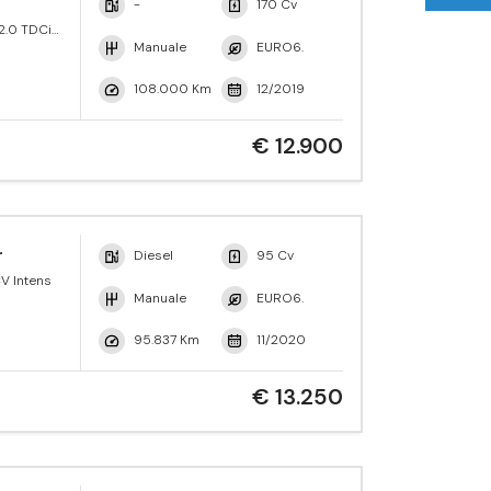
-
170 Cv
2.0 TDCi
 Trend
Manuale
EURO6.
108.000 Km
12/2019
€ 12.900
r
Diesel
95 Cv
V Intens
Manuale
EURO6.
95.837 Km
11/2020
€ 13.250