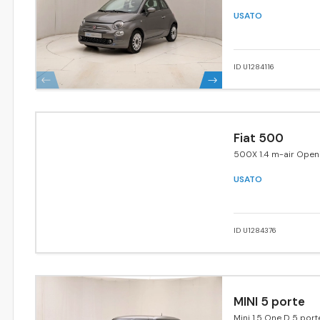
USATO
ID U1284116
Fiat 500
500X 1.4 m-air Open
edition 4x2 140cv
USATO
ID U1284376
MINI 5 porte
Mini 1.5 One D 5 port