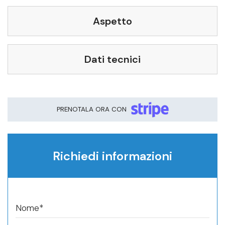
Telefono*
Aspetto
Dati tecnici
Prenota ora questo veicolo
PRENOTALA ORA CON
Richiedi informazioni
Nome*