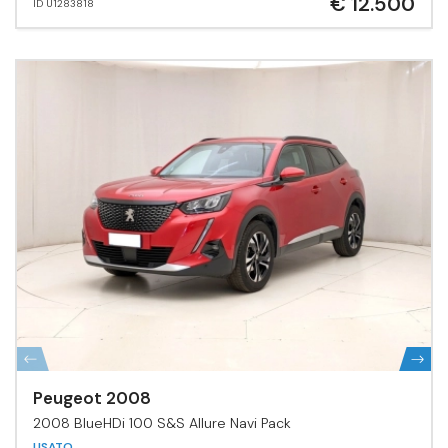
€ 12.500
ID U1283818
Peugeot 2008
2008 BlueHDi 100 S&S Allure Navi Pack
USATO