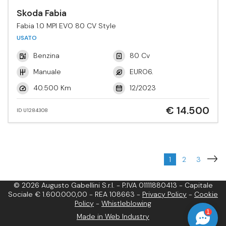
Skoda Fabia
Fabia 1.0 MPI EVO 80 CV Style
USATO
Benzina
80 Cv
Manuale
EURO6.
40.500 Km
12/2023
€ 14.500
ID U1284308
1
2
3
© 2026 Augusto Gabellini S.r.l. - P.IVA 01111880413 - Capitale
Sociale € 1.600.000,00 - REA 108663 -
Privacy Policy
-
Cookie
Policy
-
Whistleblowing
1
Made in Web Industry