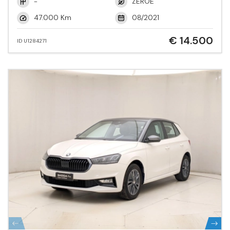
-
ZEROE
47.000 Km
08/2021
€ 14.500
ID U1284271