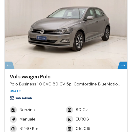
Volkswagen Polo
Polo Business 1.0 EVO 80 CV 5p. Comfortline BlueMotion
Tech.
USATO
Benzina
80 Cv
Manuale
EURO6.
81.160 Km
01/2019