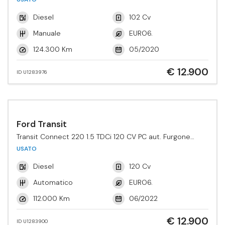
Diesel
102 Cv
Manuale
EURO6.
124.300 Km
05/2020
€ 12.900
ID U1283976
Ford Transit
Transit Connect 220 1.5 TDCi 120 CV PC aut. Furgone
Active
USATO
Diesel
120 Cv
Automatico
EURO6.
112.000 Km
06/2022
€ 12.900
ID U1283900