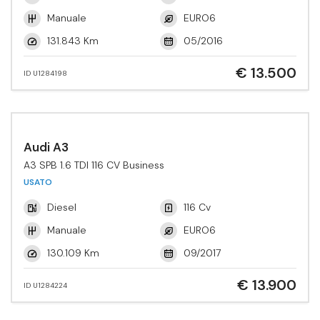
Manuale
EURO6
131.843 Km
05/2016
€ 13.500
ID U1284198
Audi A3
A3 SPB 1.6 TDI 116 CV Business
USATO
Diesel
116 Cv
Manuale
EURO6
130.109 Km
09/2017
€ 13.900
ID U1284224