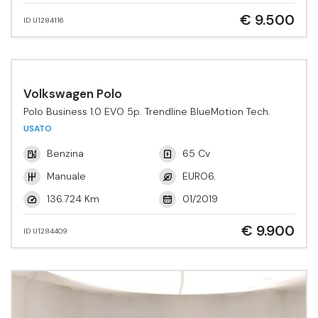
€ 9.500
ID U1284116
Volkswagen Polo
Polo Business 1.0 EVO 5p. Trendline BlueMotion Tech.
USATO
Benzina
65 Cv
Manuale
EURO6.
136.724 Km
01/2019
€ 9.900
ID U1284409