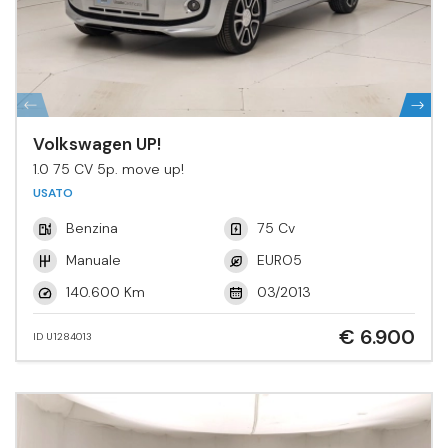
Volkswagen UP!
1.0 75 CV 5p. move up!
USATO
Benzina
75 Cv
Manuale
EURO5
140.600 Km
03/2013
€ 6.900
ID U1284013