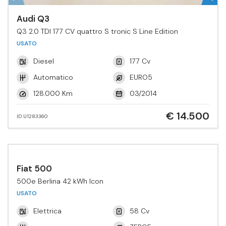
Audi Q3
Q3 2.0 TDI 177 CV quattro S tronic S Line Edition
USATO
Diesel
177 Cv
Automatico
EURO5
128.000 Km
03/2014
€ 14.500
ID U1283360
Fiat 500
500e Berlina 42 kWh Icon
USATO
Elettrica
58 Cv