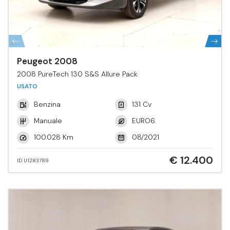
Peugeot 2008
2008 PureTech 130 S&S Allure Pack
USATO
Benzina
131 Cv
Manuale
EURO6.
100.028 Km
08/2021
€ 12.400
ID U1283789