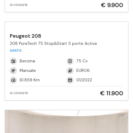
€ 9.900
ID U1284376
Peugeot 208
208 PureTech 75 Stop&Start 5 porte Active
USATO
Benzina
75 Cv
Manuale
EURO6.
61.859 Km
01/2022
€ 11.900
ID U1284378