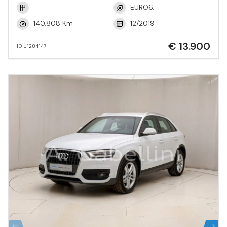
-
EURO6.
140.808 Km
12/2019
€ 13.900
ID U1284147