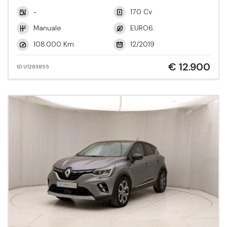
-
170 Cv
Manuale
EURO6.
108.000 Km
12/2019
€ 12.900
ID U1283855