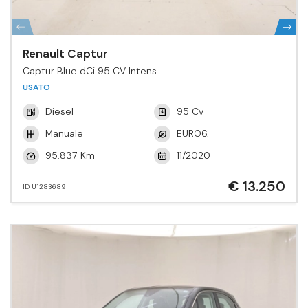
Renault Captur
Captur Blue dCi 95 CV Intens
USATO
Diesel
95 Cv
Manuale
EURO6.
95.837 Km
11/2020
€ 13.250
ID U1283689