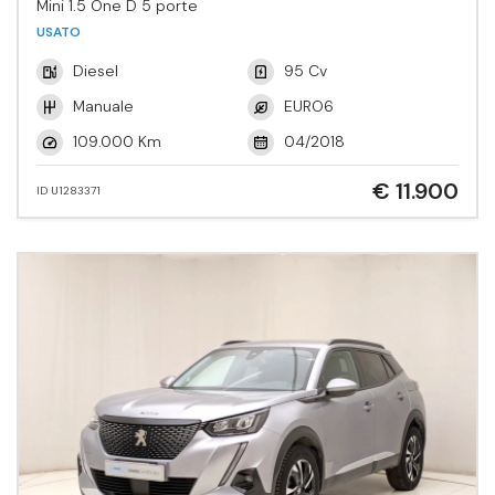
Mini 1.5 One D 5 porte
USATO
Diesel
95 Cv
Manuale
EURO6
109.000 Km
04/2018
€ 11.900
ID U1283371