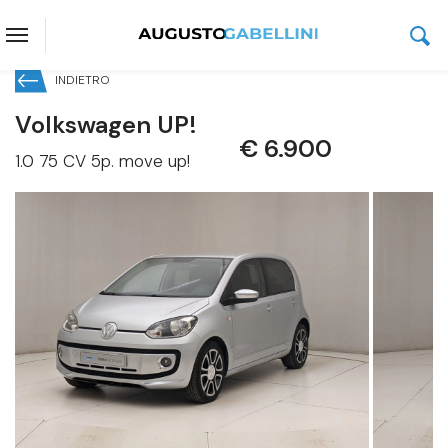
Prenota questo veicolo senza
impegno di acquisto
INDIETRO
Volkswagen UP!
€ 6.900
1.0 75 CV 5p. move up!
Volkswagen UP!
1.0 75 CV 5p. move up!