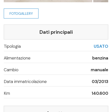
€ 6.900
FOTOGALLERY
Prenota il veicolo per
2 giorni
, con un acconto
di
100€
Dopo il pagamento verrai contattato dal nostro
Dati principali
Team dedicato per fissare l’appuntamento.
Nel caso il veicolo non sia di tuo interesse ti
restituiremo subito l’importo. Se invece finalizzerai
Tipologia
USATO
l’acquisto, l’acconto verrà decurtato dal prezzo e
riceverai uno sconto dello stesso importo.
Alimentazione
benzina
Compila i seguenti campi per prenotare
il veicolo.
Cambio
manuale
Nome*
Data immatricolazione
03/2013
Cognome*
Km
140.600
Email*