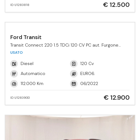
€ 12.500
ID U1283818
Ford Transit
Transit Connect 220 1.5 TDCi 120 CV PC aut. Furgone
Active
USATO
Diesel
120 Cv
Automatico
EURO6.
112.000 Km
06/2022
€ 12.900
ID U1283900