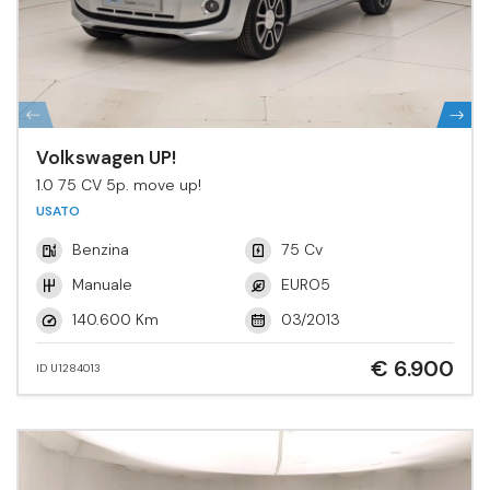
Volkswagen UP!
1.0 75 CV 5p. move up!
USATO
Benzina
75 Cv
Manuale
EURO5
140.600 Km
03/2013
€ 6.900
ID U1284013