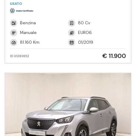
Tech.
USATO
Benzina
80 Cv
Manuale
EURO6.
81.160 Km
01/2019
€ 11.900
ID U1283852