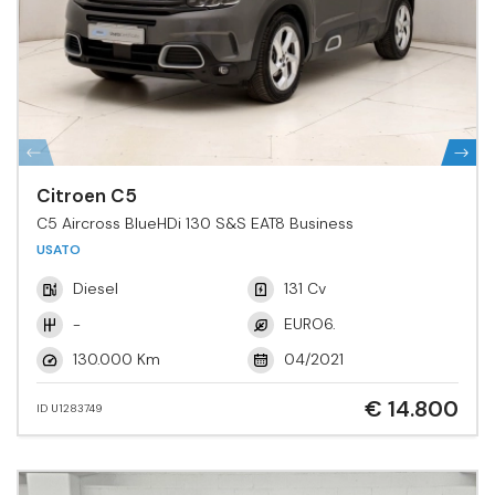
Citroen C5
C5 Aircross BlueHDi 130 S&S EAT8 Business
USATO
Diesel
131 Cv
-
EURO6.
130.000 Km
04/2021
€ 14.800
ID U1283749