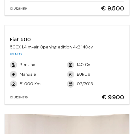
€ 9.500
ID U1284116
Fiat 500
500X 1.4 m-air Opening edition 4x2 140cv
USATO
Benzina
140 Cv
Manuale
EURO6
81.000 Km
02/2015
€ 9.900
ID U1284376