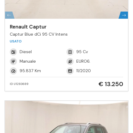
Renault Captur
Captur Blue dCi 95 CV Intens
USATO
Diesel
95 Cv
Manuale
EURO6.
95.837 Km
11/2020
€ 13.250
ID U1283689