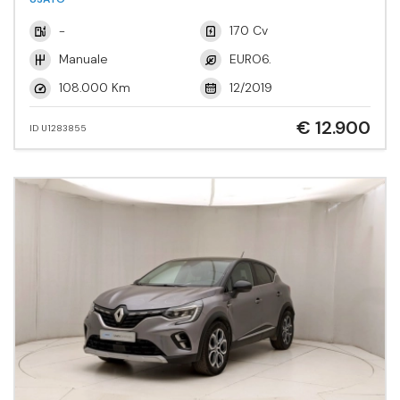
-
170 Cv
Manuale
EURO6.
108.000 Km
12/2019
€ 12.900
ID U1283855