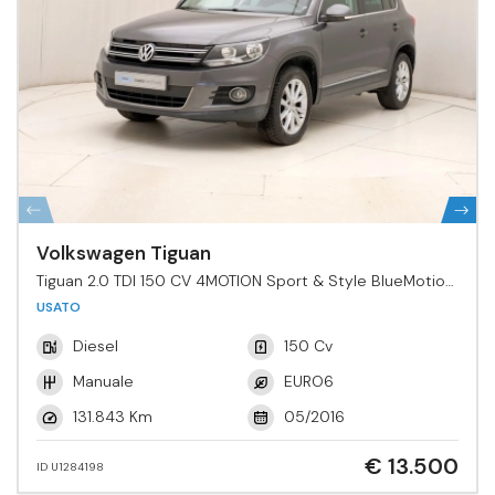
Volkswagen Tiguan
Tiguan 2.0 TDI 150 CV 4MOTION Sport & Style BlueMotion
Tech.
USATO
Diesel
150 Cv
Manuale
EURO6
131.843 Km
05/2016
€ 13.500
ID U1284198