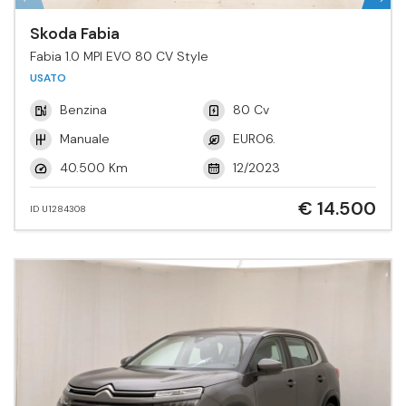
Skoda Fabia
Fabia 1.0 MPI EVO 80 CV Style
USATO
Benzina
80 Cv
Manuale
EURO6.
40.500 Km
12/2023
€ 14.500
ID U1284308