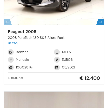
Peugeot 2008
2008 PureTech 130 S&S Allure Pack
USATO
Benzina
131 Cv
Manuale
EURO6.
100.028 Km
08/2021
€ 12.400
ID U1283789