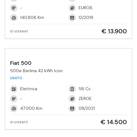
-
EURO6.
140.808 Km
12/2019
€ 13.900
ID U1284147
Fiat 500
500e Berlina 42 kWh Icon
USATO
Elettrica
58 Cv
-
ZEROE
47.000 Km
08/2021
€ 14.500
ID U1284271