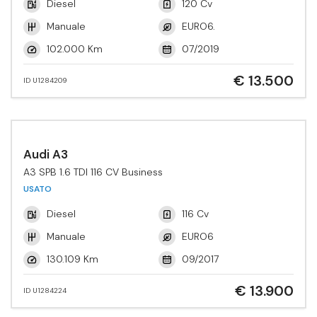
Diesel
120 Cv
Manuale
EURO6.
102.000 Km
07/2019
€ 13.500
ID U1284209
Audi A3
A3 SPB 1.6 TDI 116 CV Business
USATO
Diesel
116 Cv
Manuale
EURO6
130.109 Km
09/2017
€ 13.900
ID U1284224