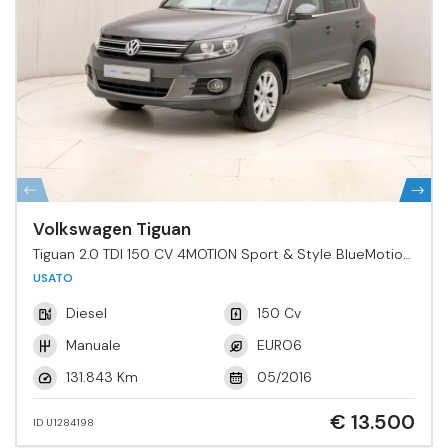
Volkswagen Tiguan
Tiguan 2.0 TDI 150 CV 4MOTION Sport & Style BlueMotion
Tech.
USATO
Diesel
150 Cv
Manuale
EURO6
131.843 Km
05/2016
€ 13.500
ID U1284198