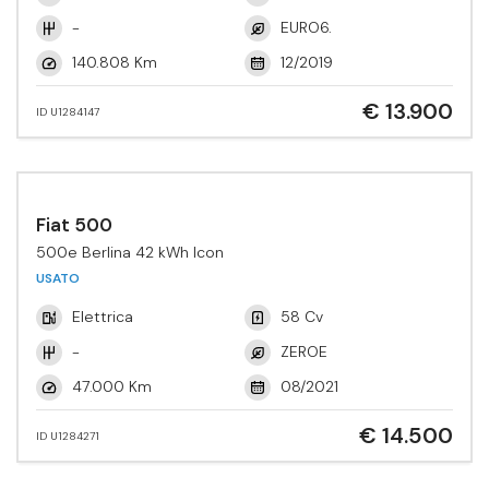
-
EURO6.
140.808 Km
12/2019
€ 13.900
ID U1284147
Fiat 500
500e Berlina 42 kWh Icon
USATO
Elettrica
58 Cv
-
ZEROE
47.000 Km
08/2021
€ 14.500
ID U1284271