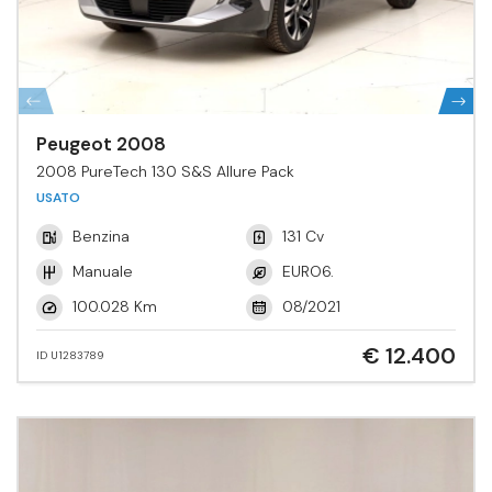
Peugeot 2008
2008 PureTech 130 S&S Allure Pack
USATO
Benzina
131 Cv
Manuale
EURO6.
100.028 Km
08/2021
€ 12.400
ID U1283789