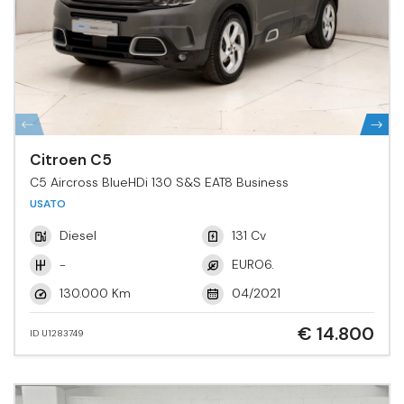
Citroen C5
C5 Aircross BlueHDi 130 S&S EAT8 Business
USATO
Diesel
131 Cv
-
EURO6.
130.000 Km
04/2021
€ 14.800
ID U1283749