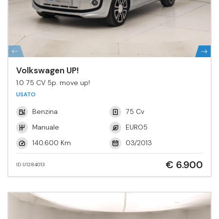
Volkswagen UP!
1.0 75 CV 5p. move up!
USATO
Benzina
75 Cv
Manuale
EURO5
140.600 Km
03/2013
€ 6.900
ID U1284013