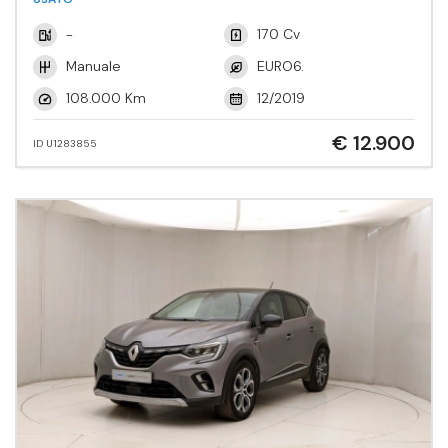
-
170 Cv
Manuale
EURO6.
108.000 Km
12/2019
€ 12.900
ID U1283855