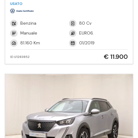
Tech.
USATO
Benzina
80 Cv
Manuale
EURO6.
81.160 Km
01/2019
€ 11.900
ID U1283852