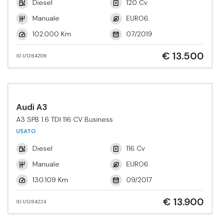
Diesel
120 Cv
Manuale
EURO6.
102.000 Km
07/2019
€ 13.500
ID U1284209
Audi A3
A3 SPB 1.6 TDI 116 CV Business
USATO
Diesel
116 Cv
Manuale
EURO6
130.109 Km
09/2017
€ 13.900
ID U1284224