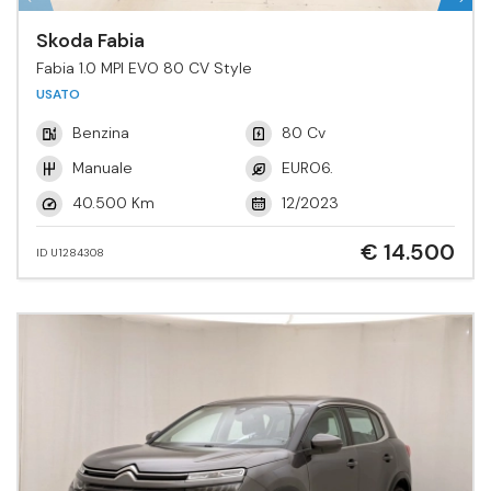
Skoda Fabia
Fabia 1.0 MPI EVO 80 CV Style
USATO
Benzina
80 Cv
Manuale
EURO6.
40.500 Km
12/2023
€ 14.500
ID U1284308