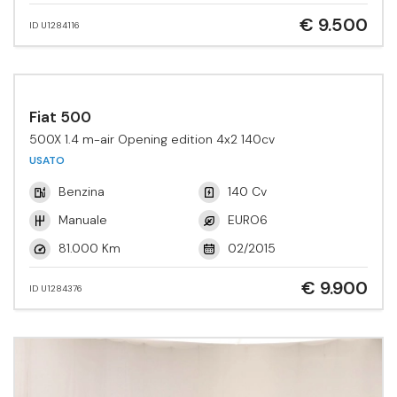
€ 9.500
ID U1284116
Fiat 500
500X 1.4 m-air Opening edition 4x2 140cv
USATO
Benzina
140 Cv
Manuale
EURO6
81.000 Km
02/2015
€ 9.900
ID U1284376