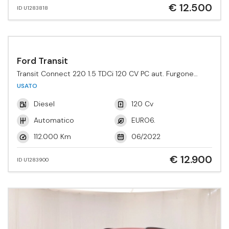
€ 12.500
ID U1283818
Ford Transit
Transit Connect 220 1.5 TDCi 120 CV PC aut. Furgone
Active
USATO
Diesel
120 Cv
Automatico
EURO6.
112.000 Km
06/2022
€ 12.900
ID U1283900