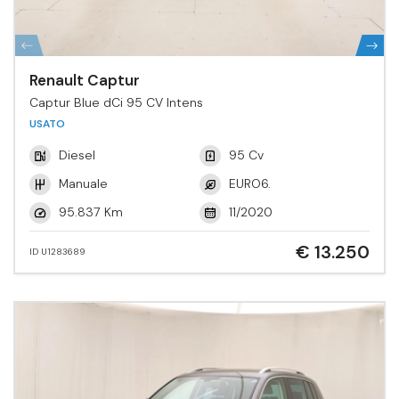
Renault Captur
Captur Blue dCi 95 CV Intens
USATO
Diesel
95 Cv
Manuale
EURO6.
95.837 Km
11/2020
€ 13.250
ID U1283689