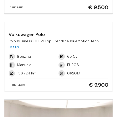
€ 9.500
ID U1284116
Volkswagen Polo
Polo Business 1.0 EVO 5p. Trendline BlueMotion Tech.
USATO
Benzina
65 Cv
Manuale
EURO6.
136.724 Km
01/2019
€ 9.900
ID U1284409