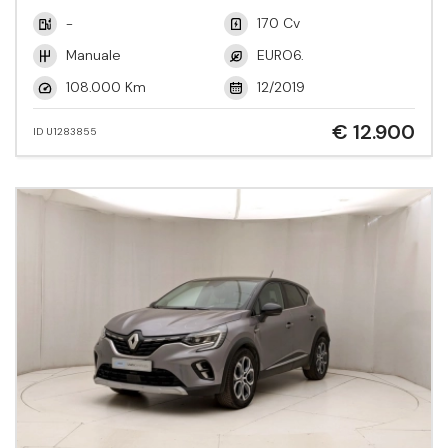
-
170 Cv
Manuale
EURO6.
108.000 Km
12/2019
€ 12.900
ID U1283855