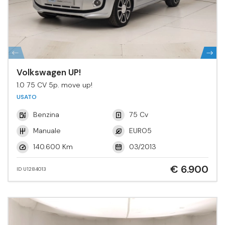
Volkswagen UP!
1.0 75 CV 5p. move up!
USATO
Benzina
75 Cv
Manuale
EURO5
140.600 Km
03/2013
€ 6.900
ID U1284013