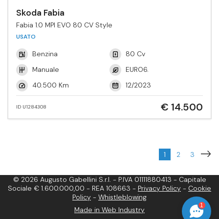
Skoda Fabia
Fabia 1.0 MPI EVO 80 CV Style
USATO
Benzina
80 Cv
Manuale
EURO6.
40.500 Km
12/2023
€ 14.500
ID U1284308
1
2
3
© 2026 Augusto Gabellini S.r.l. - P.IVA 01111880413 - Capitale
Sociale € 1.600.000,00 - REA 108663 -
Privacy Policy
-
Cookie
Policy
-
Whistleblowing
1
Made in Web Industry