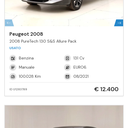
Peugeot 2008
2008 PureTech 130 S&S Allure Pack
USATO
Benzina
131 Cv
Manuale
EURO6.
100.028 Km
08/2021
€ 12.400
ID U1283789