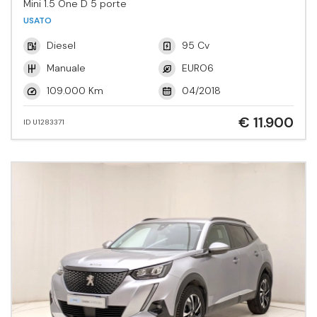
Mini 1.5 One D 5 porte
USATO
Diesel
95 Cv
Manuale
EURO6
109.000 Km
04/2018
€ 11.900
ID U1283371