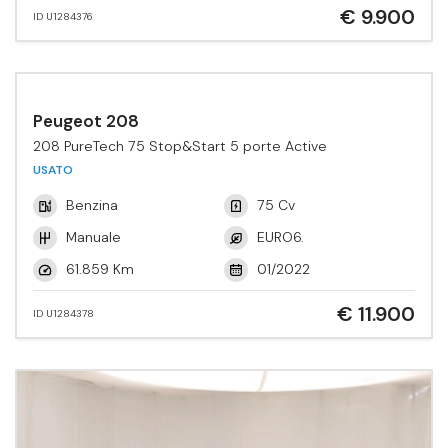
€ 9.900
ID U1284376
Peugeot 208
208 PureTech 75 Stop&Start 5 porte Active
USATO
Benzina
75 Cv
Manuale
EURO6.
61.859 Km
01/2022
€ 11.900
ID U1284378