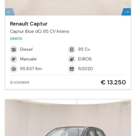
Renault Captur
Captur Blue dCi 95 CV Intens
USATO
Diesel
95 Cv
Manuale
EURO6.
95.837 Km
11/2020
€ 13.250
ID U1283689