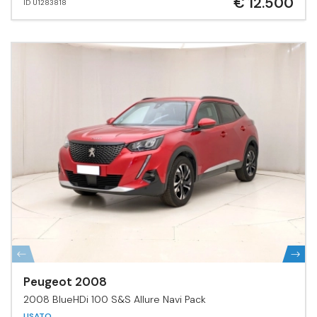
€ 12.500
ID U1283818
Peugeot 2008
2008 BlueHDi 100 S&S Allure Navi Pack
USATO