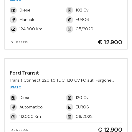
Diesel
102 Cv
Manuale
EURO6.
124.300 Km
05/2020
€ 12.900
ID U1283976
Ford Transit
Transit Connect 220 1.5 TDCi 120 CV PC aut. Furgone
Active
USATO
Diesel
120 Cv
Automatico
EURO6.
112.000 Km
06/2022
€ 12.900
ID U1283900