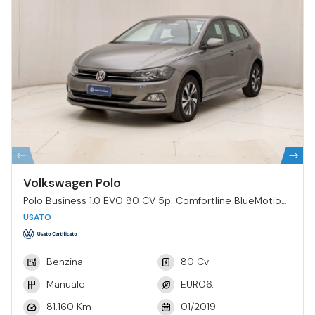
Volkswagen Polo
Polo Business 1.0 EVO 80 CV 5p. Comfortline BlueMotion
Tech.
USATO
Benzina
80 Cv
Manuale
EURO6.
81.160 Km
01/2019