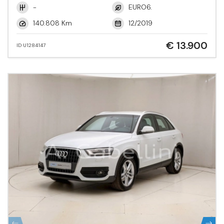
-
EURO6.
140.808 Km
12/2019
€ 13.900
ID U1284147