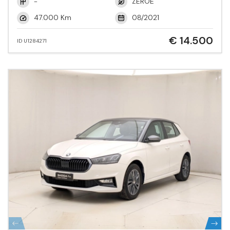
-
ZEROE
47.000 Km
08/2021
€ 14.500
ID U1284271