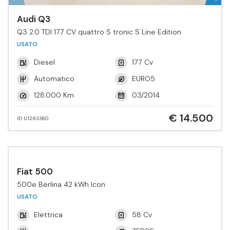
Audi Q3
Q3 2.0 TDI 177 CV quattro S tronic S Line Edition
USATO
Diesel
177 Cv
Automatico
EURO5
128.000 Km
03/2014
€ 14.500
ID U1283360
Fiat 500
500e Berlina 42 kWh Icon
USATO
Elettrica
58 Cv