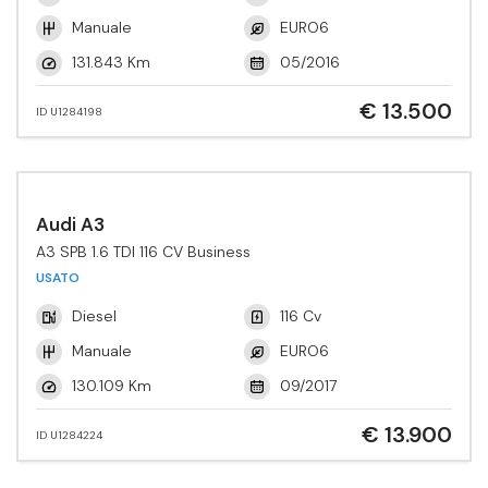
Manuale
EURO6
131.843 Km
05/2016
€ 13.500
ID U1284198
Audi A3
A3 SPB 1.6 TDI 116 CV Business
USATO
Diesel
116 Cv
Manuale
EURO6
130.109 Km
09/2017
€ 13.900
ID U1284224